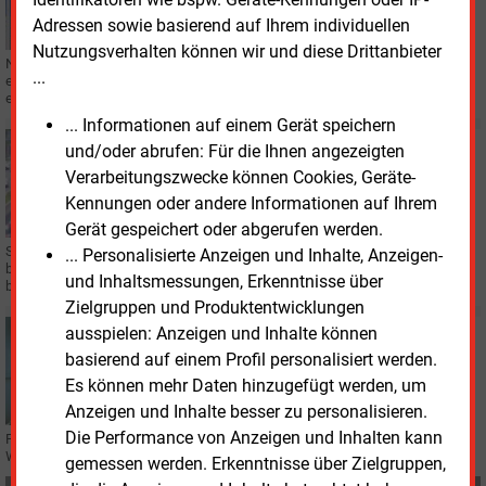
Brüssel vergibt Milliardenhilfen für Wasserstoff
Adressen sowie basierend auf Ihrem individuellen
Nutzungsverhalten können wir und diese Drittanbieter
Neue Elektrolyseure sollen die Wasserstoffproduktion auf
...
europäischem
Boden
ausbauen. Die EU vergibt dafür Fördermittel von über
einer Milliarde Euro an neun Projekte.
... Informationen auf einem Gerät speichern
Freitag, 8.05.2026, 15:34
und/oder abrufen: Für die Ihnen angezeigten
MOBILITÄT
Verarbeitungszwecke können Cookies, Geräte-
Allianz Trade sieht Schub für Elektromobilität
Kennungen oder andere Informationen auf Ihrem
Gerät gespeichert oder abgerufen werden.
Steigende Ölpreise könnten die Nachfrage nach Elektroautos in Europa
... Personalisierte Anzeigen und Inhalte, Anzeigen-
beschleunigen. Eine Studie von Allianz Trade verweist zugleich auf Defizite
und Inhaltsmessungen, Erkenntnisse über
bei Ladepunkten und Stromnetzen.
Zielgruppen und Produktentwicklungen
ausspielen: Anzeigen und Inhalte können
Montag, 20.04.2026, 10:44
WASSERSTOFF
basierend auf einem Profil personalisiert werden.
Polen gründet EU-zertifizierten
Es können mehr Daten hinzugefügt werden, um
Wasserstoffnetzbetreiber
Anzeigen und Inhalte besser zu personalisieren.
Die Performance von Anzeigen und Inhalten kann
Polen hat von der EU grünes Licht für die Gründung des ersten
Wasserstoffnetzbetreibers der EU erhalten.
gemessen werden. Erkenntnisse über Zielgruppen,