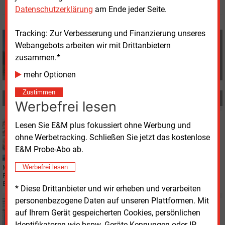
Datenschutzerklärung
am Ende jeder Seite.
Tracking: Zur Verbesserung und Finanzierung unseres
dpa
Webangebots arbeiten wir mit Drittanbietern
+49 (0) 8152 9311 0
zusammen.*
info@energie-und-management.de
mehr Optionen
Zustimmen
MEHR ZUM THEMA
Werbefrei lesen
Mittwoch, 3.06.2026, 15:38
Lesen Sie E&M plus fokussiert ohne Werbung und
FINANZIERUNG
ohne Werbetracking. Schließen Sie jetzt das kostenlose
Fördertopf für energetische Stadtsanierung leer
E&M Probe-Abo ab.
Werbefrei lesen
Mehr Nachfrage als Geld im Topf: Die KfW-Bank nimmt keine Anträge zur
Förderung energetischer Stadtsanierung mehr an. Das
Bundesbauministerium verweist auf die Haushaltslage.
* Diese Drittanbieter und wir erheben und verarbeiten
personenbezogene Daten auf unseren Plattformen. Mit
Montag, 11.05.2026, 14:56
auf Ihrem Gerät gespeicherten Cookies, persönlichen
EUROPA
Identifikatoren wie bspw. Geräte-Kennungen oder IP-