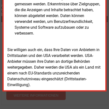
gemessen werden. Erkenntnisse über Zielgruppen,
Günther Weiß, langjähriger Technikvorstand der Energieversorgung
die die Anzeigen und Inhalte betrachtet haben,
Offenbach, scheidet zum Jahresende aus dem Unternehmen aus.
können abgeleitet werden. Daten können
Teilen:
verwendet werden, um Benutzerfreundlichkeit,
Systeme und Software aufzubauen oder zu
verbessern.
Haben Sie Interesse an Content oder
Mehrfachzugängen für Ihr Unternehmen?
Sie willigen auch ein, dass Ihre Daten von Anbietern in
Sprechen Sie uns an, wenn Sie Fragen zur Nutzung von
Drittstaaten und den USA verarbeitet werden. USA-
E&M-Inhalten oder den verschiedenen Abonnement-
Anbieter müssen ihre Daten an dortige Behörden
Paketen haben.
weitergegeben. Daher werden die USA als ein Land mit
Das E&M-Vertriebsteam freut sich unter Tel. 08152 / 93
einem nach EU-Standards unzureichenden
11-77 oder unter
vertrieb@energie-und-management.de
Datenschutzniveau eingeschätzt (Drittstaaten-
über Ihre Anfrage.
Einwilligung).
WEITERE INFORMATIONEN