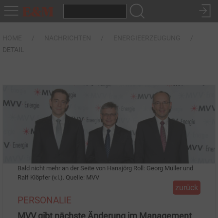
HOME
NACHRICHTEN
ENERGIEERZEUGUNG
DETAIL
Bald nicht mehr an der Seite von Hansjörg Roll: Georg Müller und
Ralf Klöpfer (v.l.). Quelle: MVV
zurück
PERSONALIE
MVV gibt nächste Änderung im Management