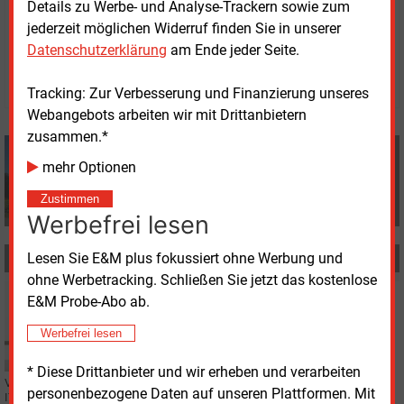
Details zu Werbe- und Analyse-Trackern sowie zum
jederzeit möglichen Widerruf finden Sie in unserer
Dienstag, 11.02.2025, 13:05 Uhr
Volker Stephan
Datenschutzerklärung
am Ende jeder Seite.
© 2026 Energie & Management GmbH
Tracking: Zur Verbesserung und Finanzierung unseres
Webangebots arbeiten wir mit Drittanbietern
zusammen.*
Volker Stephan
mehr Optionen
+49 (0) 8152 9311 0
info@energie-und-management.de
Zustimmen
Werbefrei lesen
Lesen Sie E&M plus fokussiert ohne Werbung und
MEHR ZUM THEMA
ohne Werbetracking. Schließen Sie jetzt das kostenlose
Dienstag, 23.09.2025, 09:20
E&M Probe-Abo ab.
PERSONALIE
Amann legt Vorstandsmandat bei MVV nieder
Werbefrei lesen
* Diese Drittanbieter und wir erheben und verarbeiten
Verena Amann, Vorständin mit den Verantwortungsbereichen Personal und
personenbezogene Daten auf unseren Plattformen. Mit
IT bei der MVV Energie AG, wird zum 30. September 2025 aus dem Vorstand