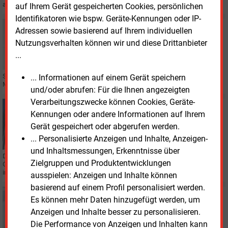
ausscheiden.
auf Ihrem Gerät gespeicherten Cookies, persönlichen
Identifikatoren wie bspw. Geräte-Kennungen oder IP-
Dienstag, 1.04.2025, 13:55
Adressen sowie basierend auf Ihrem individuellen
PERSONALIE
Nutzungsverhalten können wir und diese Drittanbieter
Clemens tritt Chef-Posten bei der MVV Energie an
...
Seit dem 1. April hat der Mannheimer Energieversorger MVV Energie AG in
... Informationen auf einem Gerät speichern
Mannheim einen neuen Vorstandsvorsitzenden.
und/oder abrufen: Für die Ihnen angezeigten
Verarbeitungszwecke können Cookies, Geräte-
Mittwoch, 19.03.2025, 10:27
Kennungen oder andere Informationen auf Ihrem
WÄRME
Gerät gespeichert oder abgerufen werden.
MVV baut zweite Großwärmepumpe
... Personalisierte Anzeigen und Inhalte, Anzeigen-
und Inhaltsmessungen, Erkenntnisse über
Das Mannheimer Energieunternehmen MVV will eine weitere
Zielgruppen und Produktentwicklungen
Großwärmepumpe sowie einen wasserstofffähigen Fernwärmenachheizer
installieren.
ausspielen: Anzeigen und Inhalte können
basierend auf einem Profil personalisiert werden.
Donnerstag, 27.02.2025, 09:06
Es können mehr Daten hinzugefügt werden, um
PERSONALIE
Anzeigen und Inhalte besser zu personalisieren.
EVO-Technikchef hört auf
Die Performance von Anzeigen und Inhalten kann