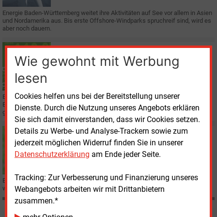
Energie Baden-Württemberg weitet ihre Aktivitäten auf See vor allem in Asien
und Nordamerika aus. Bis erste Offshore-Windparks spruchreif sind, wird es
aber noch dauern.
Dienstag, 22.01.2019, 13:55
Wie gewohnt mit Werbung
E&M
WIRTSCHAFT
Mastiaux: Energiebranche soll an Reputation
lesen
arbeiten
Cookies helfen uns bei der Bereitstellung unserer
EnBW-Chef Frank Mastiaux hat beim Energie-Gipfel des
Handelsblatt
in
Berlin Energieversorger dazu aufgerufen, von einer reaktiven wieder zu einer
Dienste. Durch die Nutzung unseres Angebots erklären
gestaltenden Rolle zu kommen.
Sie sich damit einverstanden, dass wir Cookies setzen.
Details zu Werbe- und Analyse-Trackern sowie zum
Montag, 12.11.2018, 16:49
jederzeit möglichen Widerruf finden Sie in unserer
E&M
KLIMASCHUTZ
Mastiaux fordert mehr Effizienz für Energiewende
Datenschutzerklärung
am Ende jeder Seite.
Tracking: Zur Verbesserung und Finanzierung unseres
EnBW-Chef Frank Mastiaux skizzierte in Berlin klare Vorstellungen darüber,
Webangebots arbeiten wir mit Drittanbietern
wie die Energiewende voran gebracht werden kann.
zusammen.*