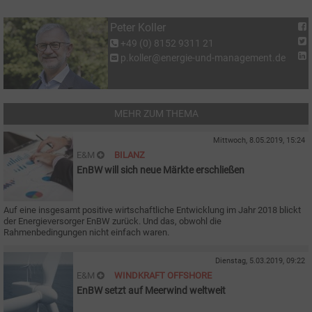
Peter Koller
+49 (0) 8152 9311 21
p.koller@energie-und-management.de
MEHR ZUM THEMA
Mittwoch, 8.05.2019, 15:24
E&M
BILANZ
EnBW will sich neue Märkte erschließen
Auf eine insgesamt positive wirtschaftliche Entwicklung im Jahr 2018 blickt
der Energieversorger EnBW zurück. Und das, obwohl die
Rahmenbedingungen nicht einfach waren.
Dienstag, 5.03.2019, 09:22
E&M
WINDKRAFT OFFSHORE
EnBW setzt auf Meerwind weltweit