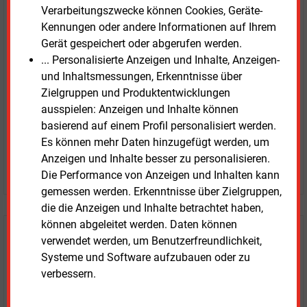
E&M
Verarbeitungszwecke können Cookies, Geräte-
Testen Sie
kostenlos und
Kennungen oder andere Informationen auf Ihrem
unverbindlich
Gerät gespeichert oder abgerufen werden.
... Personalisierte Anzeigen und Inhalte, Anzeigen-
Zwei Wochen kostenfreier Zugang
und Inhaltsmessungen, Erkenntnisse über
Zugang auf stündlich aktualisierte Nachrichten mit
Zielgruppen und Produktentwicklungen
Prognose- und Marktdaten
ausspielen: Anzeigen und Inhalte können
+ einmal täglich E&M daily
basierend auf einem Profil personalisiert werden.
+ zwei Ausgaben der Zeitung E&M
Es können mehr Daten hinzugefügt werden, um
ohne automatische Verlängerung
Anzeigen und Inhalte besser zu personalisieren.
JETZT KOSTENLOS TESTEN
Die Performance von Anzeigen und Inhalten kann
gemessen werden. Erkenntnisse über Zielgruppen,
die die Anzeigen und Inhalte betrachtet haben,
können abgeleitet werden. Daten können
Login für Kunden
verwendet werden, um Benutzerfreundlichkeit,
Systeme und Software aufzubauen oder zu
verbessern.