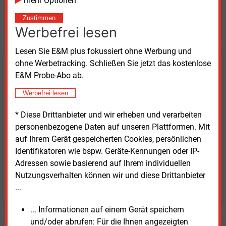
mehr Optionen
Möchten Sie diese und
Zustimmen
weitere Nachrichten lesen?
Werbefrei lesen
Lesen Sie E&M plus fokussiert ohne Werbung und
ohne Werbetracking. Schließen Sie jetzt das kostenlose
Kaufen Sie den Artikel
E&M Probe-Abo ab.
erhalten Sie sofort diesen redaktionellen Beitrag für
Werbefrei lesen
nur €
2.98
* Diese Drittanbieter und wir erheben und verarbeiten
personenbezogene Daten auf unseren Plattformen. Mit
auf Ihrem Gerät gespeicherten Cookies, persönlichen
Identifikatoren wie bspw. Geräte-Kennungen oder IP-
Adressen sowie basierend auf Ihrem individuellen
Nutzungsverhalten können wir und diese Drittanbieter
JETZT ARTIKEL KAUFEN
...
... Informationen auf einem Gerät speichern
und/oder abrufen: Für die Ihnen angezeigten