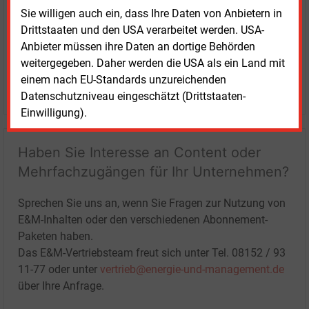
Sie willigen auch ein, dass Ihre Daten von Anbietern in
Drittstaaten und den USA verarbeitet werden. USA-
Anbieter müssen ihre Daten an dortige Behörden
weitergegeben. Daher werden die USA als ein Land mit
einem nach EU-Standards unzureichenden
LOGIN
Datenschutzniveau eingeschätzt (Drittstaaten-
Einwilligung).
Haben Sie Interesse an Content oder
Mehrfachzugängen für Ihr Unternehmen?
Sprechen Sie uns an, wenn Sie Fragen zur Nutzung von
E&M-Inhalten oder den verschiedenen Abonnement-
Paketen haben.
Das E&M-Vertriebsteam freut sich unter Tel. 08152 / 93
11-77 oder unter
vertrieb@energie-und-management.de
über Ihre Anfrage.