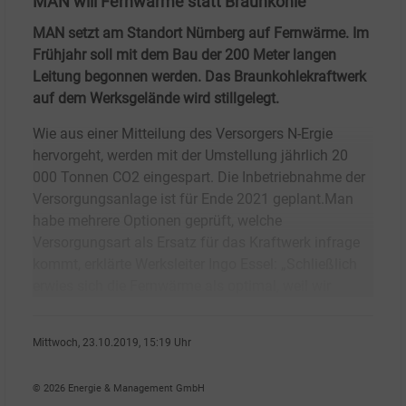
MAN will Fernwärme statt Braunkohle
MAN setzt am Standort Nürnberg auf Fernwärme. Im
Frühjahr soll mit dem Bau der 200 Meter langen
Leitung begonnen werden. Das Braunkohlekraftwerk
auf dem Werksgelände wird stillgelegt.
Wie aus einer Mitteilung des Versorgers N-Ergie
hervorgeht, werden mit der Umstellung jährlich 20
000 Tonnen CO2 eingespart. Die Inbetriebnahme der
Versorgungsanlage ist für Ende 2021 geplant.Man
habe mehrere Optionen geprüft, welche
Versorgungsart als Ersatz für das Kraftwerk infrage
kommt, erklärte Werksleiter Ingo Essel: „Schließlich
erwies sich die Fernwärme als optimal, weil wir
Mittwoch, 23.10.2019, 15:19 Uhr
G�nter Drewnitzky
© 2026 Energie & Management GmbH