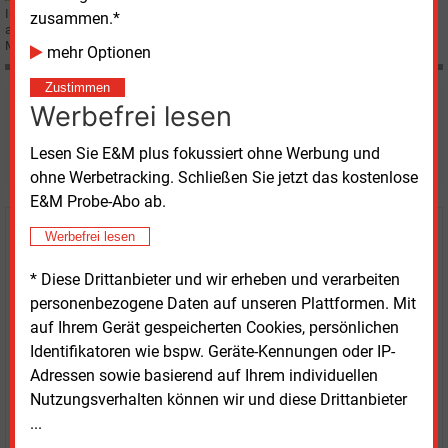
In der geförderten Direktvermarktung sind für August 358 MW mehr
zusammen.*
angemeldet worden. In der sonstigen Direktvermarktung sind mehr als 893
MW hinzugekommen.
mehr Optionen
Zustimmen
Werbefrei lesen
Möchten Sie diese und
weitere Nachrichten lesen?
Lesen Sie E&M plus fokussiert ohne Werbung und
ohne Werbetracking. Schließen Sie jetzt das kostenlose
E&M Probe-Abo ab.
Werbefrei lesen
Kaufen Sie den Artikel
* Diese Drittanbieter und wir erheben und verarbeiten
erhalten Sie sofort diesen redaktionellen Beitrag für
personenbezogene Daten auf unseren Plattformen. Mit
nur €
2.98
auf Ihrem Gerät gespeicherten Cookies, persönlichen
Identifikatoren wie bspw. Geräte-Kennungen oder IP-
Adressen sowie basierend auf Ihrem individuellen
Nutzungsverhalten können wir und diese Drittanbieter
...