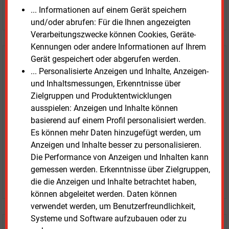
... Informationen auf einem Gerät speichern
JETZT ARTIKEL KAUFEN
und/oder abrufen: Für die Ihnen angezeigten
Verarbeitungszwecke können Cookies, Geräte-
Kennungen oder andere Informationen auf Ihrem
Gerät gespeichert oder abgerufen werden.
E&M
Testen Sie
kostenlos und
... Personalisierte Anzeigen und Inhalte, Anzeigen-
unverbindlich
und Inhaltsmessungen, Erkenntnisse über
Zielgruppen und Produktentwicklungen
Zwei Wochen kostenfreier Zugang
ausspielen: Anzeigen und Inhalte können
Zugang auf stündlich aktualisierte Nachrichten mit
basierend auf einem Profil personalisiert werden.
Prognose- und Marktdaten
Es können mehr Daten hinzugefügt werden, um
+ einmal täglich E&M daily
Anzeigen und Inhalte besser zu personalisieren.
+ zwei Ausgaben der Zeitung E&M
Die Performance von Anzeigen und Inhalten kann
ohne automatische Verlängerung
gemessen werden. Erkenntnisse über Zielgruppen,
JETZT KOSTENLOS TESTEN
die die Anzeigen und Inhalte betrachtet haben,
können abgeleitet werden. Daten können
verwendet werden, um Benutzerfreundlichkeit,
Systeme und Software aufzubauen oder zu