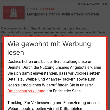
Freitag, 27.09.2019, 14:56
E&M
HAMBURG
Energiepark Hafen soll Kohlekraftwerk ersetzen
Die Wärme Hamburg GmbH hat den Genehmigungsantrag auf
Planfeststellung zum Bau einer neuen Fernwärmeleitung eingereicht. Ziel ist
die Abschaltung des Kohlekraftwerks Wedel.
Wie gewohnt mit Werbung
Freitag, 7.08.2026, 15:56
lesen
STROMNETZ
Stromnetz in Deutschland auf Sonnenfinsternis
Cookies helfen uns bei der Bereitstellung unserer
vorbereitet
Dienste. Durch die Nutzung unseres Angebots erklären
Die Sonnenfinsternis am 12. August senkt kurzzeitig die Photovoltaik-
Sie sich damit einverstanden, dass wir Cookies setzen.
Einspeisung in Deutschland. Für die Stromversorgung erwarten die
Netzbetreiber dennoch keine Folgen.
Details zu Werbe- und Analyse-Trackern sowie zum
jederzeit möglichen Widerruf finden Sie in unserer
Freitag, 7.08.2026, 14:32
Datenschutzerklärung
am Ende jeder Seite.
E&M
REGENERATIVE
Sonstige Direktvermarktung legt im August deutlich
Tracking: Zur Verbesserung und Finanzierung unseres
zu
Webangebots arbeiten wir mit Drittanbietern