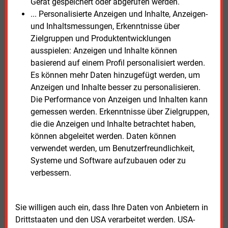
Gerät gespeichert oder abgerufen werden.
jährlicher Verlust berechnet.
... Personalisierte Anzeigen und Inhalte, Anzeigen-
und Inhaltsmessungen, Erkenntnisse über
Die Berechnungsbeispiele der Verfasser ergeben,
Zielgruppen und Produktentwicklungen
dass bei besonders wichtigen Einrichtungen die
ausspielen: Anzeigen und Inhalte können
Investitionen in IT-Sicherheit sich bereits im zweiten
basierend auf einem Profil personalisiert werden.
Jahr rentieren. Bei wichtigen Einrichtungen rentieren
Es können mehr Daten hinzugefügt werden, um
sie sich bereits im ersten Jahr.
Anzeigen und Inhalte besser zu personalisieren.
Die Performance von Anzeigen und Inhalten kann
Die Studie mit dem Titel „
Cyber-Fit: Investitionen in
gemessen werden. Erkenntnisse über Zielgruppen,
die Cybersicherheit der Stromwirtschaft
“ steht auf der
die die Anzeigen und Inhalte betrachtet haben,
Internetseite der Dena zum Download zur Verfügung.
können abgeleitet werden. Daten können
verwendet werden, um Benutzerfreundlichkeit,
Systeme und Software aufzubauen oder zu
verbessern.
Dienstag, 29.10.2024, 17:37 Uhr
Fritz Wilhelm
© 2026 Energie & Management GmbH
Sie willigen auch ein, dass Ihre Daten von Anbietern in
Drittstaaten und den USA verarbeitet werden. USA-