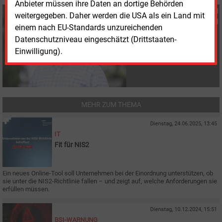
Anbieter müssen ihre Daten an dortige Behörden
Fritz Wilhelm
weitergegeben. Daher werden die USA als ein Land mit
+49 (0) 6007 9396075
einem nach EU-Standards unzureichenden
f.wilhelm@energie-und-
Datenschutzniveau eingeschätzt (Drittstaaten-
management.de
Einwilligung).
MEHR ZUM THEMA
Dienstag, 24.06.2025, 13:45
IT
Fit für NIS2
Ein neues Online-Tool soll Unternehmen bei der Einordnung unterstützen, ob
sie unter die NIS2-Richtlinie fallen – und zeigt auf, welche Anforderungen sie
erfüllen müssen.
Dienstag, 10.12.2024, 15:51
BSI-WARNUNG