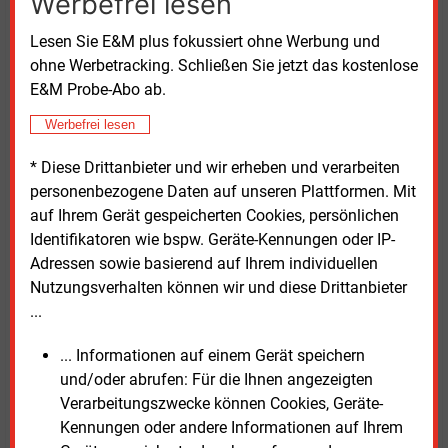
Werbefrei lesen
Allerdings geben sie auch zu bedenken, dass es sich
um einen mit einer Schadenswahrscheinlichkeit
Lesen Sie E&M plus fokussiert ohne Werbung und
bewerteten Durchschnitt über alle vom NIS2UmsuCG
ohne Werbetracking. Schließen Sie jetzt das kostenlose
betroffenen Unternehmen handelt. Und sie schreiben:
E&M Probe-Abo ab.
„Im Falle eines Cyberangriffs auf ein
Energieversorgungsunternehmen kann der Schaden
Werbefrei lesen
schnell weitaus größer werden, falls die sichere
* Diese Drittanbieter und wir erheben und verarbeiten
Energieversorgung nicht mehr gewährleistet werden
personenbezogene Daten auf unseren Plattformen. Mit
kann und in einem Dominoeffekt weitere kritische
auf Ihrem Gerät gespeicherten Cookies, persönlichen
Einrichtungen anderer Sektoren nicht mehr operieren
Identifikatoren wie bspw. Geräte-Kennungen oder IP-
können.“
Adressen sowie basierend auf Ihrem individuellen
Nutzungsverhalten können wir und diese Drittanbieter
Im abschließenden Kapitel erläutern sie den Return
...
on Security Investment zur Verdeutlichung der
Investitionseffekte. Dieser basiert auf dem
... Informationen auf einem Gerät speichern
betriebswirtschaftlichen Konzept des Returns on
und/oder abrufen: Für die Ihnen angezeigten
Investment. Es wird die Eintrittswahrscheinlichkeit
Verarbeitungszwecke können Cookies, Geräte-
eines Angriffs vor und nach der Implementierung von
Kennungen oder andere Informationen auf Ihrem
Gegenmaßnahmen bestimmt und daraus ein