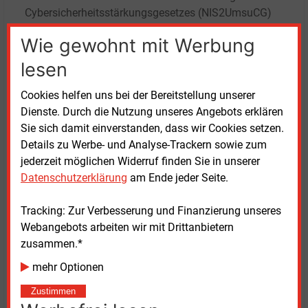
Cybersicherheitsstärkungsgesetzes (NIS2UmsuCG)
werden die Kosten, die Cyberangriffe auf
Wie gewohnt mit Werbung
Unternehmen mit mindestens zehn Beschäftigten in
Deutschland pro Jahr verursachen, auf 210
lesen
Milliarden Euro geschätzt. Bei 444.055 Unternehmen
Cookies helfen uns bei der Bereitstellung unserer
– so eine Zahl des Statistischen Bundesamts –
Dienste. Durch die Nutzung unseres Angebots erklären
würde jedes Unternehmen einen Schaden von rund
Sie sich damit einverstanden, dass wir Cookies setzen.
500.000 Euro erleiden.
Details zu Werbe- und Analyse-Trackern sowie zum
jederzeit möglichen Widerruf finden Sie in unserer
Da der Referentenentwurf von einer Halbierung der
Datenschutzerklärung
am Ende jeder Seite.
Schadenssumme ausgeht, wenn die
vorgeschriebenen Sicherheitsmaßnahmen ergriffen
Tracking: Zur Verbesserung und Finanzierung unseres
werden, könnten 250.000 Euro an Schaden
Webangebots arbeiten wir mit Drittanbietern
vermieden werden. Die Autoren weisen darauf hin,
zusammen.*
dass schätzungsweise 14.500 Unternehmen dem
NIS2UmsuCG unterliegen, so dass der abgewehrte
mehr Optionen
Gesamtschaden sich auf 3,6 Milliarden Euro beläuft.
Zustimmen