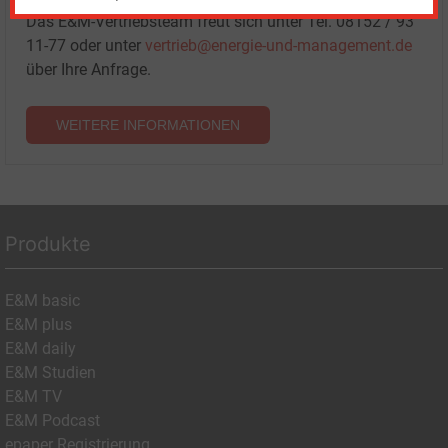
Das E&M-Vertriebsteam freut sich unter Tel. 08152 / 93
11-77 oder unter
vertrieb@energie-und-management.de
über Ihre Anfrage.
WEITERE INFORMATIONEN
Produkte
E&M basic
E&M plus
E&M daily
E&M Studien
E&M TV
E&M Podcast
epaper Registrierung