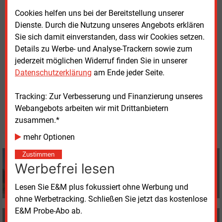
von Enercity, sieht im Klimamonitor ein „sinnvolles
Cookies helfen uns bei der Bereitstellung unserer
Instrument, die Entwicklung der regenerativen
Dienste. Durch die Nutzung unseres Angebots erklären
Energien abzubilden, Tendenzen zu erkennen und
Sie sich damit einverstanden, dass wir Cookies setzen.
daraus die passenden Konsequenzen zu ziehen, um
Details zu Werbe- und Analyse-Trackern sowie zum
die Energiewende erfolgreich zu gestalten“.
jederzeit möglichen Widerruf finden Sie in unserer
Datenschutzerklärung
am Ende jeder Seite.
Donnerstag, 7.10.2021, 16:04 Uhr
Tracking: Zur Verbesserung und Finanzierung unseres
Volker Stephan
Webangebots arbeiten wir mit Drittanbietern
© 2026 Energie & Management GmbH
zusammen.*
mehr Optionen
Zustimmen
Volker Stephan
Werbefrei lesen
+49 (0) 8152 9311 0
info@energie-und-management.de
Lesen Sie E&M plus fokussiert ohne Werbung und
ohne Werbetracking. Schließen Sie jetzt das kostenlose
E&M Probe-Abo ab.
MEHR ZUM THEMA