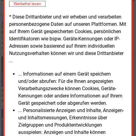
Werbefrei lesen
Freitag, 23.07.2021, 14:55
REGENERATIVE
* Diese Drittanbieter und wir erheben und verarbeiten
Erneuerbare Energie in Kelheim unter ständiger
personenbezogene Daten auf unseren Plattformen. Mit
Beobachtung
auf Ihrem Gerät gespeicherten Cookies, persönlichen
Identifikatoren wie bspw. Geräte-Kennungen oder IP-
Über einen Energiemonitor können sich Interessenten jetzt ein Bild von der
Versorgungslage im Bereich der Stadtwerke Kelheim machen. Vor allem was
Adressen sowie basierend auf Ihrem individuellen
die Erneuerbaren betrifft.
Nutzungsverhalten können wir und diese Drittanbieter
...
Donnerstag, 25.03.2021, 11:51
IT
Den Energieverbrauch spielerisch per App ermitteln
... Informationen auf einem Gerät speichern
und/oder abrufen: Für die Ihnen angezeigten
Verarbeitungszwecke können Cookies, Geräte-
Das Energiesystem der Zukunft wird anders aussehen als das heutige: Die
Kennungen oder andere Informationen auf Ihrem
für die Veränderungsprozesse notwendige Datenbasis will die TU Graz mit
einer neuen App zusammentragen.
Gerät gespeichert oder abgerufen werden.
... Personalisierte Anzeigen und Inhalte, Anzeigen-
Freitag, 24.07.2020, 14:54
und Inhaltsmessungen, Erkenntnisse über
E&M
REGENERATIVE
Zielgruppen und Produktentwicklungen
Monitor macht Energiewende im Entega-Gebiet
ausspielen: Anzeigen und Inhalte können
sichtbar