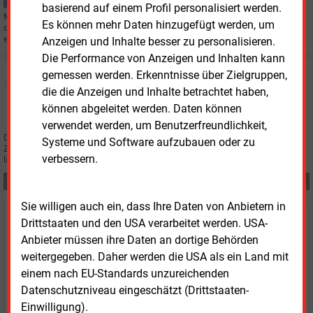
basierend auf einem Profil personalisiert werden.
Mit einer digitalen Daten-Plattform zeigt die Darmstädter Entega den Stand
Es können mehr Daten hinzugefügt werden, um
der Energiewende in ihrem Versorgungsgebiet. Abzulesen ist, wieviel
erneuerbare Energie aktuell erzeugt wird.
Anzeigen und Inhalte besser zu personalisieren.
Die Performance von Anzeigen und Inhalten kann
Mittwoch, 26.02.2020, 13:52
gemessen werden. Erkenntnisse über Zielgruppen,
E&M
ELEKTROFAHRZEUGE
die die Anzeigen und Inhalte betrachtet haben,
Strom aus der Laterne
können abgeleitet werden. Daten können
verwendet werden, um Benutzerfreundlichkeit,
Die Stadt Langenhagen und Enercity haben mit der „Lade-Laterne“ ein
Systeme und Software aufzubauen oder zu
Zukunftsprojekt umgesetzt für Menschen, die ihr E-Fahrzeug nicht zu Hause
verbessern.
laden können.
Teilen:
Sie willigen auch ein, dass Ihre Daten von Anbietern in
Drittstaaten und den USA verarbeitet werden. USA-
Haben Sie Interesse an Content oder
Anbieter müssen ihre Daten an dortige Behörden
Mehrfachzugängen für Ihr Unternehmen?
weitergegeben. Daher werden die USA als ein Land mit
einem nach EU-Standards unzureichenden
Sprechen Sie uns an, wenn Sie Fragen zur Nutzung von
Datenschutzniveau eingeschätzt (Drittstaaten-
E&M-Inhalten oder den verschiedenen Abonnement-
Einwilligung).
Paketen haben.