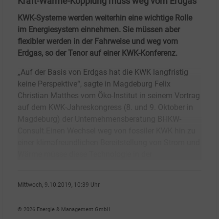
Kraft-Wärme-Kopplung muss weg vom Erdgas
KWK-Systeme werden weiterhin eine wichtige Rolle
im Energiesystem einnehmen. Sie müssen aber
flexibler werden in der Fahrweise und weg vom
Erdgas, so der Tenor auf einer KWK-Konferenz.
„Auf der Basis von Erdgas hat die KWK langfristig
keine Perspektive“, sagte in Magdeburg Felix
Christian Matthes vom Öko-Institut in seinem Vortrag
auf dem KWK-Jahreskongress (8. und 9. Oktober in
Magdeburg) der Unternehmensberatung BHKW-
Consult.Einen Wechsel weg von fossiler KWK hin zu
einer klimafreundlichen Bereitstellung von Strom und
Wärme müsse diese Technologie in der
Mittwoch, 9.10.2019, 10:39 Uhr
Heidi Roider
© 2026 Energie & Management GmbH