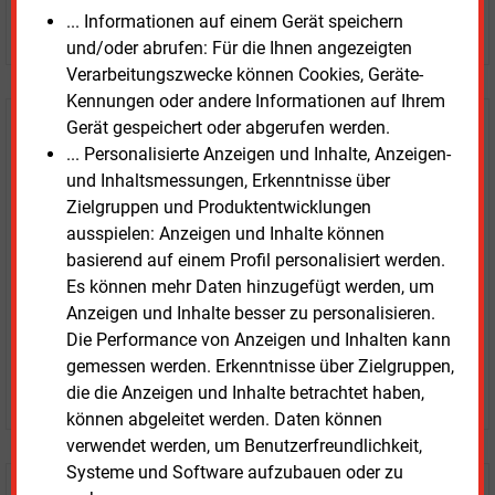
... Informationen auf einem Gerät speichern
JETZT ARTIKEL KAUFEN
und/oder abrufen: Für die Ihnen angezeigten
Verarbeitungszwecke können Cookies, Geräte-
Kennungen oder andere Informationen auf Ihrem
Gerät gespeichert oder abgerufen werden.
E&M
Testen Sie
kostenlos und
... Personalisierte Anzeigen und Inhalte, Anzeigen-
unverbindlich
und Inhaltsmessungen, Erkenntnisse über
Zielgruppen und Produktentwicklungen
Zwei Wochen kostenfreier Zugang
ausspielen: Anzeigen und Inhalte können
Zugang auf stündlich aktualisierte Nachrichten mit
basierend auf einem Profil personalisiert werden.
Prognose- und Marktdaten
Es können mehr Daten hinzugefügt werden, um
+ einmal täglich E&M daily
Anzeigen und Inhalte besser zu personalisieren.
+ zwei Ausgaben der Zeitung E&M
Die Performance von Anzeigen und Inhalten kann
ohne automatische Verlängerung
gemessen werden. Erkenntnisse über Zielgruppen,
JETZT KOSTENLOS TESTEN
die die Anzeigen und Inhalte betrachtet haben,
können abgeleitet werden. Daten können
verwendet werden, um Benutzerfreundlichkeit,
Systeme und Software aufzubauen oder zu