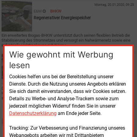
Montag, 20.01.2020, 09:25
E&M
BHKW
Regenerativer Energiespeicher
Ein erweitertes Biogas-BHKW unterstützt durch seinen flexiblen Betrieb die
Stabilisierung des Stromnetzes und versorgt ein Nahwärmenetz sowie eine
industrielle Holztrocknung mit Wärme.
Wie gewohnt mit Werbung
Dienstag, 26.11.2019, 10:03
lesen
E&M
KWK
Hansewerk und Innio erwärmen sich für Wasserstoff
Cookies helfen uns bei der Bereitstellung unserer
Dienste. Durch die Nutzung unseres Angebots erklären
Der Regionalversorger Hansewerk und Motorenhersteller Innio starten in
Sie sich damit einverstanden, dass wir Cookies setzen.
Hamburg Tests für das erste Wasserstoff-BHKW in Norddeutschland. Es
soll die Wärmeversorgung flexibler machen.
Details zu Werbe- und Analyse-Trackern sowie zum
jederzeit möglichen Widerruf finden Sie in unserer
Mittwoch, 23.10.2019, 15:54
Datenschutzerklärung
am Ende jeder Seite.
E&M
KWK
Feicht betont Bedeutung von Gas und KWK für
Tracking: Zur Verbesserung und Finanzierung unseres
Energiewende
Webangebots arbeiten wir mit Drittanbietern