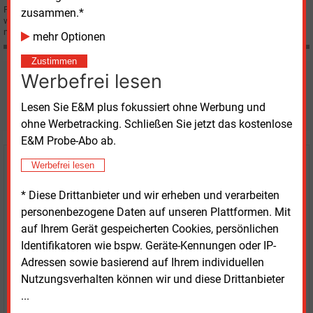
Für Wirtschaftsstaatssekretär Andreas Feicht sind Erdgas und KWK
zusammen.*
wichtige Elemente der Energiewende für die Versorgungssicherheit. Zugleich
müsse der Netzausbau vorangehen.
mehr Optionen
Zustimmen
Werbefrei lesen
Möchten Sie diese und
weitere Nachrichten lesen?
Lesen Sie E&M plus fokussiert ohne Werbung und
ohne Werbetracking. Schließen Sie jetzt das kostenlose
E&M Probe-Abo ab.
Werbefrei lesen
Kaufen Sie den Artikel
* Diese Drittanbieter und wir erheben und verarbeiten
erhalten Sie sofort diesen redaktionellen Beitrag für
personenbezogene Daten auf unseren Plattformen. Mit
nur €
8.93
auf Ihrem Gerät gespeicherten Cookies, persönlichen
Identifikatoren wie bspw. Geräte-Kennungen oder IP-
Adressen sowie basierend auf Ihrem individuellen
Nutzungsverhalten können wir und diese Drittanbieter
...