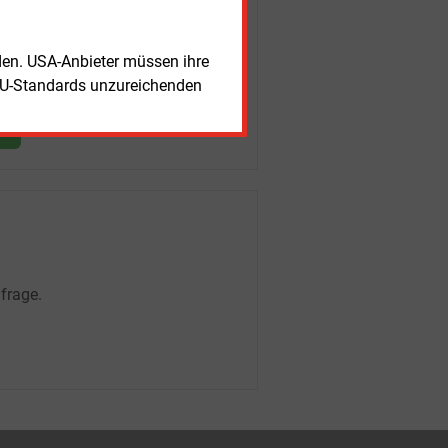
rden. USA-Anbieter müssen ihre
EU-Standards unzureichenden
frage.