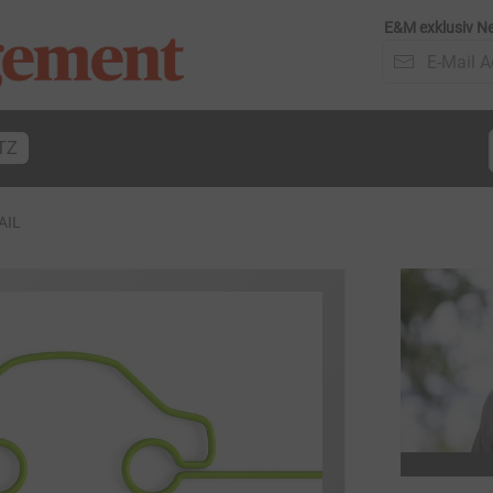
E&M exklusiv Ne
TZ
AIL