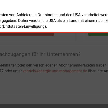
Nachrichten mit Prognose- und
Marktdaten
 Daten von Anbietern in Drittstaaten und den USA verarbeitet we
+ einmal täglich E&M daily
ergegeben. Daher werden die USA als ein Land mit einem nach 
+ zwei Ausgaben der Zeitung E&M
(Drittstaaten-Einwilligung).
ohne automatische Verlängerung
JETZT KOSTENLOS TESTEN
LOGIN
fachzugängen für Ihr Unternehmen?
M-Inhalten oder den verschiedenen Abonnement-Paketen haben.
-77 oder unter
vertrieb@energie-und-management.de
über Ihre An