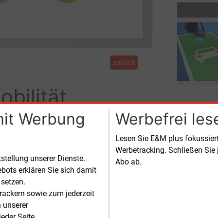
zurück
obilität
mit Werbung
Werbefrei les
Lesen Sie E&M plus fokussie
Werbetracking. Schließen Sie 
ration von digitalen und analogen
tstellung unserer Dienste.
Abo ab.
bots erklären Sie sich damit
 setzen.
rackern sowie zum jederzeit
n unserer
eder Seite.