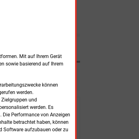
E&M
Start-up EP
Tender sieht die
Lösung in einem buchbaren
Sagen Sie mal: Martin Schmitz
Akku-Anhänger.
INTERVIEW
In der Rubrik „Sagen Sie mal“
stellen wir ein paar kurze
Fragen und bitten um kurze
Antworten zu einem aktuellen
Thema.
Nachrichten
tformen. Mit auf Ihrem Gerät
sen sowie basierend auf Ihrem
esen?
Verarbeitungszwecke können
gerufen werden.
r Zielgruppen und
r Kunden
ersonalisiert werden. Es
n. Die Performance von Anzeigen
nhalte betrachtet haben, können
nd Software aufzubauen oder zu