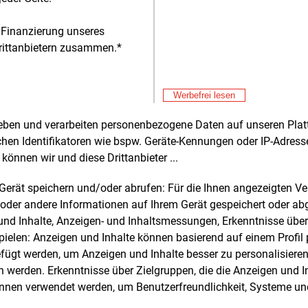
rische Fahrzeu
 Finanzierung unseres
rittanbietern zusammen.*
Werbefrei lesen
Alle 
rheben und verarbeiten personenbezogene Daten auf unseren Plat
chen Identifikatoren wie bspw. Geräte-Kennungen oder IP-Adres
können wir und diese Drittanbieter ...
e und weitere Nachrichten l
m Gerät speichern und/oder abrufen: Für die Ihnen angezeigten 
oder andere Informationen auf Ihrem Gerät gespeichert oder ab
n und Inhalte, Anzeigen- und Inhaltsmessungen, Erkenntnisse übe
E&M
sten Sie
kostenlos
Login fü
elen: Anzeigen und Inhalte können basierend auf einem Profil p
ügt werden, um Anzeigen und Inhalte besser zu personalisiere
d unverbindlich
werden. Erkenntnisse über Zielgruppen, die die Anzeigen und I
önnen verwendet werden, um Benutzerfreundlichkeit, Systeme u
Zwei Wochen kostenfreier Zugang
Zugang auf stündlich aktualisierte