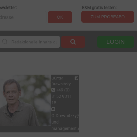
wsletter:
E&M gratis testen:
ZUM PROBEABO
OK
LOGIN
Günter
Drewnitzky
+49 (0)
8152 9311
15
G.Drewnitzky@energie-
und-
management.de