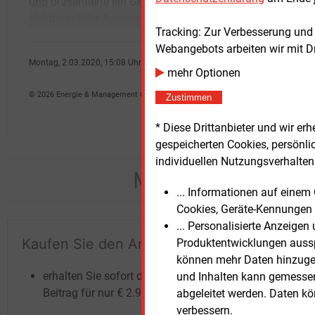
und präsentierte ein Gesamtpaket
Firmenmitteilung.Ufodrive vermietet dabei rein
elektromobiler Autovermietung, das
elekt
Tracking: Zur Verbesserung und
Webangebots arbeiten wir mit D
Montag, 2.03.2020, 15:08 Uhr
mehr Optionen
G�nter Drewnitzky
© 2026 Energie & Management GmbH
Zustimmen
* Diese Drittanbieter und wir e
gespeicherten Cookies, persönli
individuellen Nutzungsverhalten 
Möchten Sie dies
... Informationen auf eine
Cookies, Geräte-Kennungen 
... Personalisierte Anzeige
Kaufen Sie den Artikel
Te
Produktentwicklungen ausspi
können mehr Daten hinzugef
un
erhalten Sie sofort diesen redaktionellen
und Inhalten kann gemessen 
Beitrag für nur €
2.98
abgeleitet werden. Daten k
verbessern.