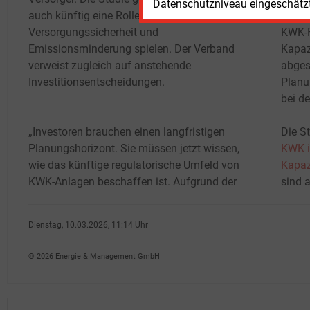
Datenschutzniveau eingeschätzt 
auch künftig eine Rolle für
Absti
Versorgungssicherheit und
KWK-F
Emissionsminderung spielen. Der Verband
Kapaz
verweist zugleich auf anstehende
abges
Investitionsentscheidungen.
Planu
bei d
„Investoren brauchen einen langfristigen
Die S
Planungshorizont. Sie müssen jetzt wissen,
KWK i
wie das künftige regulatorische Umfeld von
Kapaz
KWK-Anlagen beschaffen ist. Aufgrund der
sind 
Dienstag, 10.03.2026, 11:14 Uhr
Heidi Roider
© 2026 Energie & Management GmbH