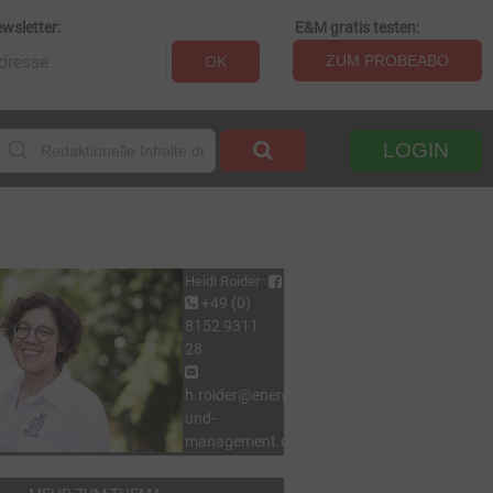
wsletter:
E&M gratis testen:
ZUM PROBEABO
OK
LOGIN
Heidi Roider
+49 (0)
8152 9311
28
h.roider@energie-
und-
management.de