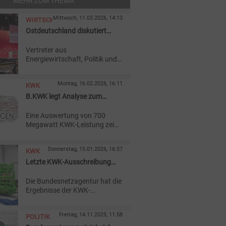
MEHR ZUM THEMA
Mittwoch, 11.03.2026, 14:13
WIRTSCHAFT
Ostdeutschland diskutiert
Energieinfrastruktur
Vertreter aus
Energiewirtschaft, Politik und
Wissenschaft beraten in
Lutherstadt Wittenberg (S-A)
Montag, 16.02.2026, 16:11
KWK
bei der Infrastrukturkonferenz
Ostdeutschland über
B.KWK legt Analyse zum
Netzausbau und
Einsatz von KWK-Anlagen
Energieversorgung.
Eine Auswertung von 700
2025 vor
Megawatt KWK-Leistung zeigt
2025 eine klare Orientierung
an Restlast und Strompreisen.
Donnerstag, 15.01.2026, 16:57
KWK
Erzeugung bei negativen
Preisen bleibt marginal.
Letzte KWK-Ausschreibung
stark überzeichnet
Die Bundesnetzagentur hat die
Ergebnisse der KWK-
Ausschreibung vom
Dezember
veröffentlicht. Bislang sind das
Freitag, 14.11.2025, 11:58
POLITIK
die letzten Ausschreibungen,