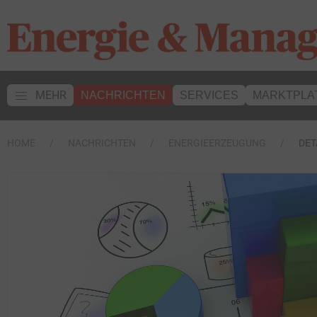
MEHR
NACHRICHTEN
SERVICES
MARKTPLA
HOME
NACHRICHTEN
ENERGIEERZEUGUNG
DET