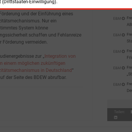
(Drittstaaten-Einwilligung).
Fre
mmung zwischen der Evaluierung der
We
örderung und der Einführung eines
Fre
E&M
itätsmechanismus. Nur ein
AB
timmtes System könne
St
Fre
ngssicherheit schaffen und Fehlanreize
E&M
St
er Förderung vermeiden.
Al
Fre
E&M
tudienergebnisse zur „
Integration von
Fr
n einem möglichen zukünftigen
Fre
E&M
itätsmechanismus in Deutschland
“
„S
auf der Seite des BDEW abrufbar.
Pa
Fre
E&M
De
si
Teilen: