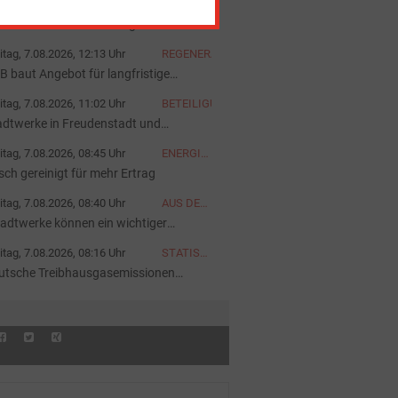
itag, 7.08.2026, 12:38 Uhr
GASTBEITRAG
nn die Fabrik das Wohngebiet heizt
itag, 7.08.2026, 12:13 Uhr
REGENERATIVE
B baut Angebot für langfristige
rombeschaffung aus
itag, 7.08.2026, 11:02 Uhr
BETEILIGUNG
adtwerke in Freudenstadt und
tensteig kooperieren
itag, 7.08.2026, 08:45 Uhr
ENERGIEFOTO
DER
isch gereinigt für mehr Ertrag
WOCHE
itag, 7.08.2026, 08:40 Uhr
AUS DER
AKUELLEN
tadtwerke können ein wichtiger
AUSGABE
rtner sein“
itag, 7.08.2026, 08:16 Uhr
STATISTIK
DES
utsche Treibhausgasemissionen
TAGES
nken