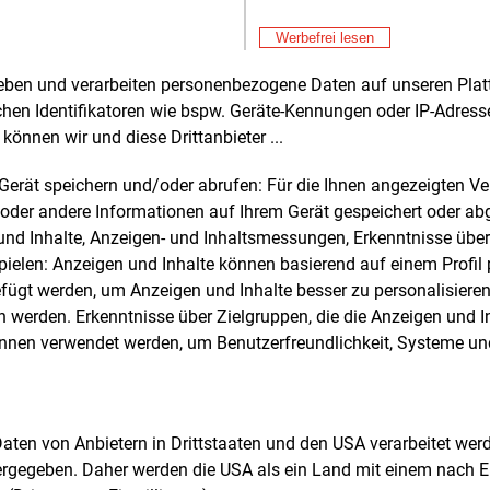
Fre
E&M
tudie nennt zudem Anforderungen an
En
Werbefrei lesen
arktdesign. Wichtige Voraussetzung für
Er
Fre
qualifizierte Teilnahme von KWK-Anlagen
rheben und verarbeiten personenbezogene Daten auf unseren Plat
St
ind laut den Studienautoren flexible
chen Identifikatoren wie bspw. Geräte-Kennungen oder IP-Adres
So
därmärkte, in denen erworbene
Fre
E&M
können wir und diese Drittanbieter ...
itätsverpflichtungen zwischen
EV
teilnehmern übertragen werden können,
an
m Gerät speichern und/oder abrufen: Für die Ihnen angezeigten 
Fre
E&M
ese mit möglichen wärmebedingten
oder andere Informationen auf Ihrem Gerät gespeichert oder ab
So
iktionen von KWK-Anlagen zu
n und Inhalte, Anzeigen- und Inhaltsmessungen, Erkenntnisse übe
Au
Fre
nbaren.
E&M
elen: Anzeigen und Inhalte können basierend auf einem Profil p
Be
ügt werden, um Anzeigen und Inhalte besser zu personalisiere
Ho
utoren der Studie sehen den
Fre
E&M
werden. Erkenntnisse über Zielgruppen, die die Anzeigen und I
itätsmechanismus daher als Ergänzung
Ce
önnen verwendet werden, um Benutzerfreundlichkeit, Systeme u
stehenden Förderinstrumenten. Eine
Ni
Fre
E&M
tändige Ablösung des KWKG sei nicht
En
ch. Der BDEW fordert deshalb eine
de
Fre
ngerung des Gesetzes.
E&M
 Daten von Anbietern in Drittstaaten und den USA verarbeitet we
Hi
ergegeben. Daher werden die USA als ein Land mit einem nach 
we
erband sieht zudem Bedarf für eine enge