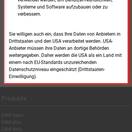
Systeme und Software aufzubauen oder zu
Sprechen Sie uns an, wenn Sie Fragen zur Nutzung von
verbessern.
E&M-Inhalten oder den verschiedenen Abonnement-
Paketen haben.
Das E&M-Vertriebsteam freut sich unter Tel. 08152 / 93
Sie willigen auch ein, dass Ihre Daten von Anbietern in
11-77 oder unter
vertrieb@energie-und-management.de
Drittstaaten und den USA verarbeitet werden. USA-
über Ihre Anfrage.
Anbieter müssen ihre Daten an dortige Behörden
weitergegeben. Daher werden die USA als ein Land mit
einem nach EU-Standards unzureichenden
WEITERE INFORMATIONEN
Datenschutzniveau eingeschätzt (Drittstaaten-
Einwilligung).
Produkte
E&M basic
E&M plus
E&M daily