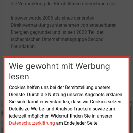
die Vermarktung der Flexibilitäten übernehmen soll.
Inpower wurde 2006 als eines der ersten
Direktvermarktungsunternehmen von erneuerbaren
Energien gegründet und ist seit 2022 Teil der
tschechischen Unternehmensgruppe Second
Foundation.
Wie gewohnt mit Werbung
Mittwoch, 20.03.2024, 09:45 Uhr
Katia Meyer-Tien
lesen
© 2026 Energie & Management GmbH
Cookies helfen uns bei der Bereitstellung unserer
Dienste. Durch die Nutzung unseres Angebots erklären
Sie sich damit einverstanden, dass wir Cookies setzen.
Katia Meyer-Tien
Details zu Werbe- und Analyse-Trackern sowie zum
+49 (0) 8152 9311 21
jederzeit möglichen Widerruf finden Sie in unserer
K.Meyer-Tien@energie-
Datenschutzerklärung
am Ende jeder Seite.
und-management.de