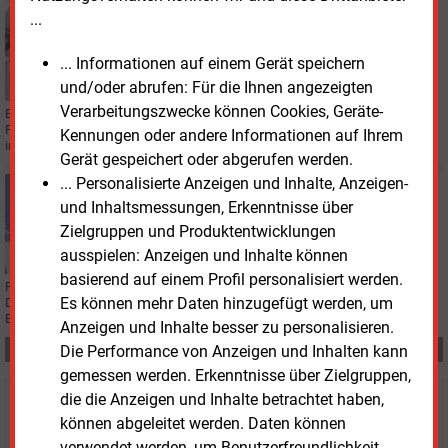
Dienstag, 19.03.2024, 11:48
...
STROMNETZ
Eon baut Batterie-Großspeicher in Wales
... Informationen auf einem Gerät speichern
und/oder abrufen: Für die Ihnen angezeigten
Verarbeitungszwecke können Cookies, Geräte-
Eon und die weltweit tätige Investmentgesellschaft Quinbrook Infrastructure
Partners investieren gemeinsam in den Bau eines Batteriespeicher-Projekts
Kennungen oder andere Informationen auf Ihrem
in Großbritannien.
Gerät gespeichert oder abgerufen werden.
... Personalisierte Anzeigen und Inhalte, Anzeigen-
Donnerstag, 14.03.2024, 14:14
und Inhaltsmessungen, Erkenntnisse über
BILANZ
RWE baut Erneuerbaren-Portfolio weiter stark aus
Zielgruppen und Produktentwicklungen
ausspielen: Anzeigen und Inhalte können
basierend auf einem Profil personalisiert werden.
RWE hat die Prognose für das vergangene Geschäftsjahr 2023 übertroffen.
Es können mehr Daten hinzugefügt werden, um
Der Essener Energiekonzern geht davon aus, im Jahr 2024 an das „gute
Ergebnis“ anknüpfen zu können.
Anzeigen und Inhalte besser zu personalisieren.
Teilen:
Die Performance von Anzeigen und Inhalten kann
gemessen werden. Erkenntnisse über Zielgruppen,
die die Anzeigen und Inhalte betrachtet haben,
Haben Sie Interesse an Content oder
können abgeleitet werden. Daten können
Mehrfachzugängen für Ihr Unternehmen?
verwendet werden, um Benutzerfreundlichkeit,