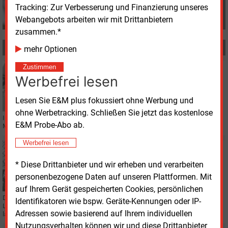
Tracking: Zur Verbesserung und Finanzierung unseres
Webangebots arbeiten wir mit Drittanbietern
zusammen.*
MEHR ZUM THEMA
mehr Optionen
Zustimmen
Dienstag, 19.03.2024, 18:36
Werbefrei lesen
STROMSPEICHER
Würgassen bekommt einen der größten
Batteriespeicher Deutschlands
Lesen Sie E&M plus fokussiert ohne Werbung und
ohne Werbetracking. Schließen Sie jetzt das kostenlose
In der Nähe des ehemaligen Kernkraftwerkes Würgassen soll für rund 92
E&M Probe-Abo ab.
Millionen Euro einer der größten Batteriespeicher Deutschlands entstehen.
Werbefrei lesen
Dienstag, 19.03.2024, 13:39
STROMNETZ
* Diese Drittanbieter und wir erheben und verarbeiten
Erhebliche Kostensenkungen durch Flexibilität
personenbezogene Daten auf unseren Plattformen. Mit
auf Ihrem Gerät gespeicherten Cookies, persönlichen
Der systemdienliche Betrieb von Wärmepumpen, Batteriespeichern und
Identifikatoren wie bspw. Geräte-Kennungen oder IP-
Ladestationen führt zu erheblichen Kostensenkungen. Bis zu 70 Prozent
Adressen sowie basierend auf Ihrem individuellen
lassen sich sparen, so eine Studie.
Nutzungsverhalten können wir und diese Drittanbieter