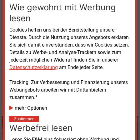
Wie gewohnt mit Werbung
wesentlich beschränken. „Eine flankierende
Klarstellung im Baugesetzbuch kann sicherstellen,
lesen
dass Gewerbe- und auch sonstige Sonderflächen für
Windenergieanlagen nutzbar werden“, so der BWE-
Cookies helfen uns bei der Bereitstellung unserer
Präsident.
Dienste. Durch die Nutzung unseres Angebots erklären
Sie sich damit einverstanden, dass wir Cookies setzen.
Die
BWE-Empfehlungen zur Windkraft im
Details zu Werbe- und Analyse-Trackern sowie zum
Gewerbegebiet
stehen als PDF zum Download bereit.
jederzeit möglichen Widerruf finden Sie in unserer
Datenschutzerklärung
am Ende jeder Seite.
Freitag, 17.06.2022, 13:22 Uhr
Tracking: Zur Verbesserung und Finanzierung unseres
Susanne Harmsen
Webangebots arbeiten wir mit Drittanbietern
© 2026 Energie & Management GmbH
zusammen.*
mehr Optionen
Zustimmen
Susanne Harmsen
Werbefrei lesen
+49 (0) 151 28207503
s.harmsen@energie-
Lesen Sie E&M plus fokussiert ohne Werbung und