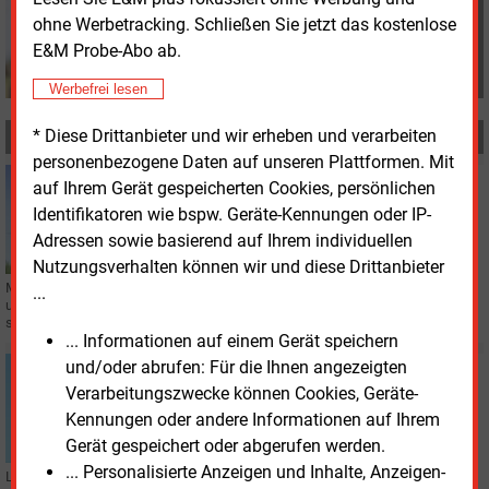
und-management.de
ohne Werbetracking. Schließen Sie jetzt das kostenlose
E&M Probe-Abo ab.
Werbefrei lesen
* Diese Drittanbieter und wir erheben und verarbeiten
MEHR ZUM THEMA
personenbezogene Daten auf unseren Plattformen. Mit
Montag, 20.06.2022, 12:47
auf Ihrem Gerät gespeicherten Cookies, persönlichen
WINDKRAFT ONSHORE
Identifikatoren wie bspw. Geräte-Kennungen oder IP-
Zwölf Maßnahmen für mehr Windstrom vorgelegt
Adressen sowie basierend auf Ihrem individuellen
Nutzungsverhalten können wir und diese Drittanbieter
Mit zwölf Maßnahmen könnte mehr Strom aus Windkraft an Land erzeugt
...
und genutzt werden, schlägt die Deutsche Energieagentur (Dena) vor. Sie
sollten ins neue Gesetz aufgenommen werden.
... Informationen auf einem Gerät speichern
und/oder abrufen: Für die Ihnen angezeigten
Dienstag, 14.06.2022, 13:32
WINDKRAFT ONSHORE
Verarbeitungszwecke können Cookies, Geräte-
Neues Gesetz könnte Ausbau weiter verzögern
Kennungen oder andere Informationen auf Ihrem
Gerät gespeichert oder abgerufen werden.
... Personalisierte Anzeigen und Inhalte, Anzeigen-
Laut Einschätzung des Bundesverbands Erneuerbare Energie (BEE) könnten