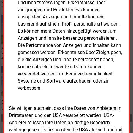
die Vorschläge der Bundesregierung zum Windkraftausbau zu weiteren
und Inhaltsmessungen, Erkenntnisse über
Verzögerungen führen.
Zielgruppen und Produktentwicklungen
ausspielen: Anzeigen und Inhalte können
Donnerstag, 9.06.2022, 16:26
basierend auf einem Profil personalisiert werden.
WINDKRAFT ONSHORE
Es können mehr Daten hinzugefügt werden, um
Widersprüchliche Reaktionen auf Flächenvorgaben
des Bundes
Anzeigen und Inhalte besser zu personalisieren.
Die Performance von Anzeigen und Inhalten kann
Am 8. Juni hatte das Bundeswirtschaftsministerium Flächenvorgaben für
gemessen werden. Erkenntnisse über Zielgruppen,
Windkraft in den Bundesländern veröffentlicht. Diese stoßen auf
Zustimmung und Proteste bei den Betroffenen.
die die Anzeigen und Inhalte betrachtet haben,
können abgeleitet werden. Daten können
Dienstag, 7.06.2022, 15:59
verwendet werden, um Benutzerfreundlichkeit,
WINDKRAFT ONSHORE
Systeme und Software aufzubauen oder zu
Breite Mehrheit für Windkraftausbau
verbessern.
Der Wind hat sich gedreht: In der bayerischen Gemeinde Üchtelhausen
haben sich die Bürger mit deutlicher Mehrheit für den Bau von
Sie willigen auch ein, dass Ihre Daten von Anbietern in
Windkraftanlagen ausgesprochen. Das war mal anders.
Drittstaaten und den USA verarbeitet werden. USA-
Teilen:
Anbieter müssen ihre Daten an dortige Behörden
weitergegeben. Daher werden die USA als ein Land mit