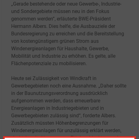
„Gerade bestehende oder neue Gewerbe-, Industrie-
und Sondergebiete müssen neu in den Fokus
genommen werden“, erläuterte BWE-Präsident
Hermann Albers. Dies helfe, die Ausbauziele der
Bundesregierung zu erreichen und die Bereitstellung
von kostengünstigem grünen Strom aus
Windenergieanlagen für Haushalte, Gewerbe,
Mobilität und Industrie zu erhöhen. Es gelte, alle
Flächenpotenziale zu mobilisieren.
Heute sei Zulässigkeit von Windkraft in
Gewerbegebieten noch eine Ausnahme. „Daher sollte
in der Baunutzungsverordnung ausdrücklich
aufgenommen werden, dass erneuerbare
Energieanlagen in Industriegebieten und in
Gewerbegebieten zulässig sind“, forderte Albers.
Zusätzlich müssten Höhenbegrenzungen für
Windenergieanlagen für unzulässig erklärt werden,
die bisher die Nutzung von Flächen blockieren oder