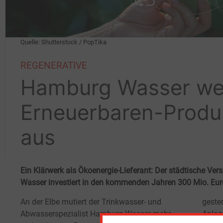
Quelle: Shutterstock / PopTika
REGENERATIVE
Hamburg Wasser wei
Erneuerbaren-Produk
aus
Ein Klärwerk als Ökoenergie-Lieferant: Der städtische V
Wasser investiert in den kommenden Jahren 300 Mio. Euro
An der Elbe mutiert der Trinkwasser- und
geste
Abwasserspezialist Hamburg Wasser mehr
Anlag