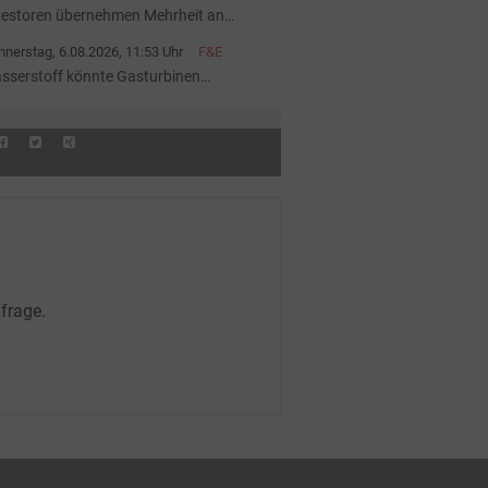
vestoren übernehmen Mehrheit an
pal-Anlagenportfolio
nerstag, 6.08.2026, 11:53 Uhr
F&E
sserstoff könnte Gasturbinen
hneller altern lassen
frage.