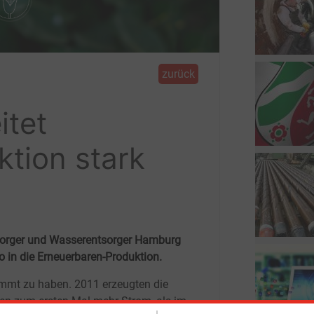
zurück
tet
tion stark
ersorger und Wasserentsorger Hamburg
 in die Erneuerbaren-Produktion.
mmt zu haben. 2011 erzeugten die
en zum ersten Mal mehr Strom, als im