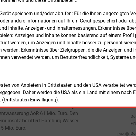
können wir und diese Drittanbieter ...
 leisten wir einen Beitrag für eine
Le
lbare und zuverlässige Versorgung –
m Gerät speichern und/oder abrufen: Für die Ihnen angezeigten 
Don
E&M
 nur in unserem Kerngeschäft“, so Ingo
oder andere Informationen auf Ihrem Gerät gespeichert oder ab
Pl
mann. Mit den durch die Erträge
n und Inhalte, Anzeigen- und Inhaltsmessungen, Erkenntnisse übe
Don
E&M
chen Investitionen setzt Hamburg
elen: Anzeigen und Inhalte können basierend auf einem Profil p
Gr
r weitere Energieprojekte um und will
ügt werden, um Anzeigen und Inhalte besser zu personalisiere
en Netze und Anlagen modern halten.
Don
E&M
werden. Erkenntnisse über Zielgruppen, die die Anzeigen und I
Bu
önnen verwendet werden, um Benutzerfreundlichkeit, Systeme u
zu
sätzlich führt Hamburg Wasser Teile
Don
E&M
rgebnisses über die städtische
Wä
rnholding HGV an die Stadt Hamburg
Ha
Don
E&M
ür 2021 meldet das Unternehmen einen
 Daten von Anbietern in Drittstaaten und den USA verarbeitet we
Wi
chuss von 102
Mio. Euro. Auf die
ergegeben. Daher werden die USA als ein Land mit einem nach 
Ei
rger Wasserwerke GmbH entfallen
(Drittstaaten-Einwilligung).
Don
E&M
 39
Mio. Euro und auf die Hamburger
E-
entwässerung AöR 61
Mio. Euro. Den
Don
rnumsatz beziffert Hamburg Wasser
Pr
15
Mio. Euro.
Don
E&M