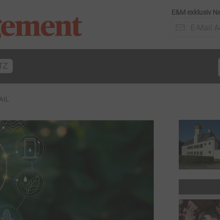
E&M exklusiv Ne
TZ
AIL