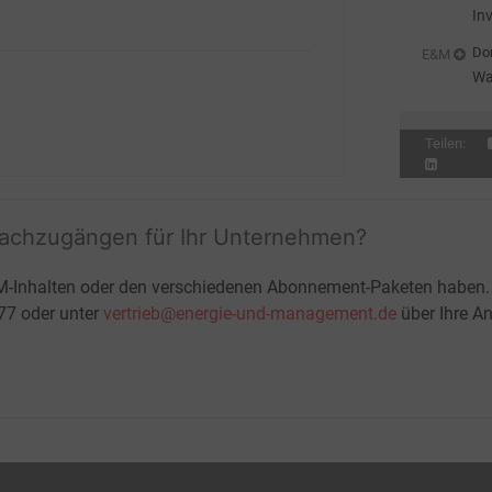
In
En
Don
E&M
Wa
sc
Teilen:
fachzugängen für Ihr Unternehmen?
M-Inhalten oder den verschiedenen Abonnement-Paketen haben.
-77 oder unter
vertrieb@energie-und-management.de
über Ihre An