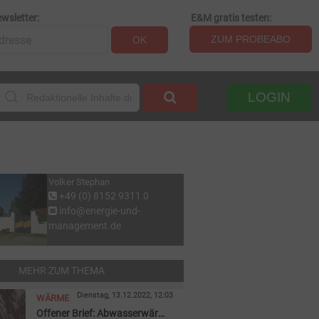
wsletter:
E&M gratis testen:
ZUM PROBEABO
OK
LOGIN
Volker Stephan
+49 (0) 8152 9311 0
info@energie-und-
management.de
MEHR ZUM THEMA
Dienstag, 13.12.2022, 12:03
WÄRME
Offener Brief: Abwasserwärme