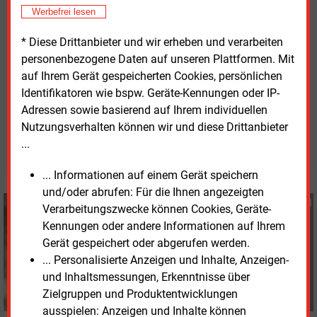
Werbefrei lesen
Bei Batteriespeichern stieg die nutzbare Kapazität
auf 217
MWh, das sind plus 33
Prozent, der
* Diese Drittanbieter und wir erheben und verarbeiten
Kapazitätszubau lag bei knapp 56
MWh. Windkraft
personenbezogene Daten auf unseren Plattformen. Mit
spielt in Berlin keine Rolle.
auf Ihrem Gerät gespeicherten Cookies, persönlichen
Identifikatoren wie bspw. Geräte-Kennungen oder IP-
Adressen sowie basierend auf Ihrem individuellen
Dienstag, 17.02.2026, 08:50 Uhr
Stefan Sagmeister
Nutzungsverhalten können wir und diese Drittanbieter
...
© 2026 Energie & Management GmbH
... Informationen auf einem Gerät speichern
und/oder abrufen: Für die Ihnen angezeigten
Stefan Sagmeister
Verarbeitungszwecke können Cookies, Geräte-
+49 (0) 8152 9311 33
Kennungen oder andere Informationen auf Ihrem
s.sagmeister@energie-
Gerät gespeichert oder abgerufen werden.
und-management.de
... Personalisierte Anzeigen und Inhalte, Anzeigen-
und Inhaltsmessungen, Erkenntnisse über
Zielgruppen und Produktentwicklungen
ausspielen: Anzeigen und Inhalte können