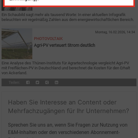
Ein Schaubild sagt mehr als tausend Worte: In einer aktuellen Infografik
beleuchten wir regelmäßig Zahlen aus dem energiewirtschaftlichen Bereich.
Montag, 16.02.2026, 14:34
PHOTOVOLTAIK
Agri-PV verteuert Strom deutlich
Eine Analyse des Thünen-Instituts für Agrartechnologie vergleicht Agri-PV
mit Freiflächen-PV in Deutschland und berechnet die Kosten für den Erhalt
von Ackerland.
Teilen:
Haben Sie Interesse an Content oder
Mehrfachzugängen für Ihr Unternehmen?
Sprechen Sie uns an, wenn Sie Fragen zur Nutzung von
E&M-Inhalten oder den verschiedenen Abonnement-