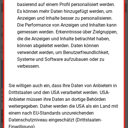
basierend auf einem Profil personalisiert werden.
MEHR ZUM THEMA
Es können mehr Daten hinzugefügt werden, um
Anzeigen und Inhalte besser zu personalisieren.
Montag, 4.05.2026, 17:34
Die Performance von Anzeigen und Inhalten kann
WIRTSCHAFT
Deutscher Solarmodul-Hersteller in Schieflage
gemessen werden. Erkenntnisse über Zielgruppen,
die die Anzeigen und Inhalte betrachtet haben,
können abgeleitet werden. Daten können
Der Solarmodulhersteller Soluxtec hat Insolvenz angemeldet. Das deutsche
verwendet werden, um Benutzerfreundlichkeit,
Unternehmen will sich neu aufstellen.
Systeme und Software aufzubauen oder zu
Donnerstag, 26.02.2026, 13:30
verbessern.
BRANDENBURG
Landtag begrenzt neue Windprojekte
Sie willigen auch ein, dass Ihre Daten von Anbietern in
Drittstaaten und den USA verarbeitet werden. USA-
Brandenburgs Landtag beschloss in Potsdam ein Moratorium für Windräder
außerhalb geplanter Flächen, um den Ausbau bis zur Fertigstellung der
Anbieter müssen ihre Daten an dortige Behörden
Regionalpläne zu steuern.
weitergegeben. Daher werden die USA als ein Land mit
einem nach EU-Standards unzureichenden
Montag, 23.02.2026, 08:10
STATISTIK DES TAGES
Datenschutzniveau eingeschätzt (Drittstaaten-
Energieerzeugung in Österreich von 1970 bis 2024
Einwilligung).