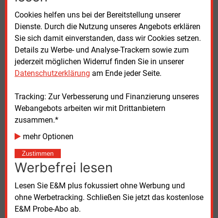
Cookies helfen uns bei der Bereitstellung unserer
Positiv entwickelt sich hingegen der Speichermarkt.
Dienste. Durch die Nutzung unseres Angebots erklären
In Brandenburg stieg die installierte nutzbare
Sie sich damit einverstanden, dass wir Cookies setzen.
Kapazität von Batteriespeichern 2025 auf 915
MWh,
Details zu Werbe- und Analyse-Trackern sowie zum
ein Zuwachs von 32
Prozent gegenüber dem Vorjahr.
jederzeit möglichen Widerruf finden Sie in unserer
Speicher gelten als wichtiger Baustein für Flexibilität
Datenschutzerklärung
am Ende jeder Seite.
und Versorgungssicherheit.
Tracking: Zur Verbesserung und Finanzierung unseres
Boom auf Berliner Balkonen
Webangebots arbeiten wir mit Drittanbietern
zusammen.*
Für die Hauptstadt Berlin meldete der Landesverband
einen Zuwachs 2025 von netto 95
MW Photovoltaik,
mehr Optionen
der Zubau blieb damit auf Vorjahresniveau. Rund
Zustimmen
64
Prozent der neu installierten Anlagen waren
Werbefrei lesen
Steckersolargeräte, besser als Balkonkraftwerke
bekannt, sie trugen aber nur etwa 10
Prozent zum
Lesen Sie E&M plus fokussiert ohne Werbung und
Leistungszuwachs bei. Insgesamt liegt der
ohne Werbetracking. Schließen Sie jetzt das kostenlose
Photovoltaik-Bestand bei rund 488
MW.
E&M Probe-Abo ab.