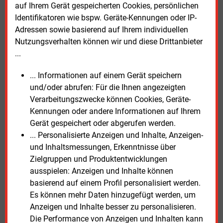
Kundenseite gebeten, inwieweit der vorgesehene
auf Ihrem Gerät gespeicherten Cookies, persönlichen
Glättungsmechanismus das angestrebte Ziel erfüllt
Identifikatoren wie bspw. Geräte-Kennungen oder IP-
und ob es einen alternativen Glättungsmechanismus
Adressen sowie basierend auf Ihrem individuellen
(anknüpfend zum Beispiel an Entgeltprognosen) gibt,
Nutzungsverhalten können wir und diese Drittanbieter
der das angestrebte Ziel besser erreichen könnte. Bei
...
Anknüpfung an Entgeltprognosen wird um Hinweise
zu den zeitlichen Abläufen hinsichtlich der
... Informationen auf einem Gerät speichern
Bestimmung gebeten.
und/oder abrufen: Für die Ihnen angezeigten
Verarbeitungszwecke können Cookies, Geräte-
Der
Festlegungsentwurf zum Regulierungsrahmen
Kennungen oder andere Informationen auf Ihrem
für Übertragungsnetzbetreiber
steht im Internet bereit.
Gerät gespeichert oder abgerufen werden.
... Personalisierte Anzeigen und Inhalte, Anzeigen-
Eine
Anmeldung zum Webcast am 21. Januar
ist hier
und Inhaltsmessungen, Erkenntnisse über
möglich.
Zielgruppen und Produktentwicklungen
ausspielen: Anzeigen und Inhalte können
basierend auf einem Profil personalisiert werden.
Dienstag, 16.12.2025, 14:22 Uhr
Es können mehr Daten hinzugefügt werden, um
Susanne Harmsen
Anzeigen und Inhalte besser zu personalisieren.
© 2026 Energie & Management GmbH
Die Performance von Anzeigen und Inhalten kann