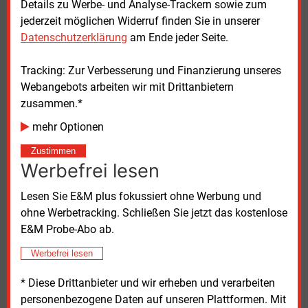
Details zu Werbe- und Analyse-Trackern sowie zum
jederzeit möglichen Widerruf finden Sie in unserer
Kundenschutz vor stark volatilen Entgelten
Datenschutzerklärung
am Ende jeder Seite.
Tenorziffer 2.3 (Plan-Ist-Abgleich) sieht einen
Tracking: Zur Verbesserung und Finanzierung unseres
Glättungsmechanismus vor, falls die erzielten Erlöse
Webangebots arbeiten wir mit Drittanbietern
die tatsächlich entstandenen anerkennungsfähigen
zusammen.*
Kosten eines Jahres um mehr als 10 Prozent
mehr Optionen
unterschreiten. In Abschnitt 6.4 der rechtlichen
Würdigung (Plan-Ist-Abgleich) wird beschrieben, dass
Zustimmen
diese Regelung auf den Kundenschutz abzielt, um
Werbefrei lesen
besonders extreme Schwankungen der Netzentgelte
zu dämpfen.
Lesen Sie E&M plus fokussiert ohne Werbung und
ohne Werbetracking. Schließen Sie jetzt das kostenlose
Da die Höhe der Netzentgelte jedoch von weiteren
E&M Probe-Abo ab.
Faktoren beeinflusst wird (insbesondere Kosten- und
Werbefrei lesen
Mengenprognose für das nächste Jahr, was von der
Regelung nicht erfasst ist, eventuelle Zuschüsse),
* Diese Drittanbieter und wir erheben und verarbeiten
wird um Rückmeldung insbesondere von
personenbezogene Daten auf unseren Plattformen. Mit