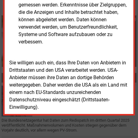
gemessen werden. Erkenntnisse über Zielgruppen,
die die Anzeigen und Inhalte betrachtet haben,
können abgeleitet werden. Daten können
Susanne Harmsen
verwendet werden, um Benutzerfreundlichkeit,
+49 (0) 151 28207503
s.harmsen@energie-
Systeme und Software aufzubauen oder zu
und-management.de
verbessern.
Sie willigen auch ein, dass Ihre Daten von Anbietern in
Drittstaaten und den USA verarbeitet werden. USA-
Anbieter müssen ihre Daten an dortige Behörden
MEHR ZUM THEMA
weitergegeben. Daher werden die USA als ein Land mit
Freitag, 23.01.2026, 14:21
einem nach EU-Standards unzureichenden
STROMNETZ
Datenschutzniveau eingeschätzt (Drittstaaten-
Mehr Netzengpassmanagement und höhere Kosten
Einwilligung).
Die Bundesnetzagentur hat Daten zum Redispatch im dritten Quartal 2025
veröffentlicht. Maßnahmenvolumen und Kosten stiegen gegenüber dem
Vorjahr deutlich, vor allem wegen PV-Strom.