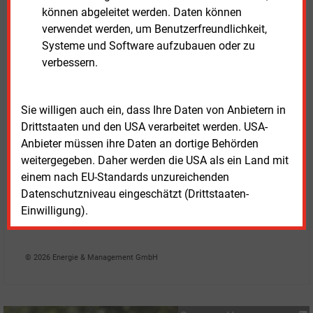
Dabei geht es sowohl um die Umsetzbarkeit eines
können abgeleitet werden. Daten können
Splittings, wie den nötigen Zeitrahmen und die
verwendet werden, um Benutzerfreundlichkeit,
Kosten für die Verantwortlichen. Diese Auswirkungen
Systeme und Software aufzubauen oder zu
werden bis August 2023 im Entso-E Bidding Zone
verbessern.
Review anhand von 22 Kriterien bewertet. Auf dieser
Basis sprechen die europäischen
Sie willigen auch ein, dass Ihre Daten von Anbietern in
Übertragungsnetzbetreiber eine Empfehlung für oder
Drittstaaten und den USA verarbeitet werden. USA-
gegen eine Anpassung der aktuellen Konfiguration
Anbieter müssen ihre Daten an dortige Behörden
aus. „Wir beschäftigen uns intensiv mit der
weitergegeben. Daher werden die USA als ein Land mit
Entscheidung von Acer“, sagte Rewald. Noch sei das
einem nach EU-Standards unzureichenden
Ergebnis nicht absehbar.
Datenschutzniveau eingeschätzt (Drittstaaten-
Einwilligung).
Donnerstag, 29.09.2022, 17:01 Uhr
Susanne Harmsen
© 2026 Energie & Management GmbH