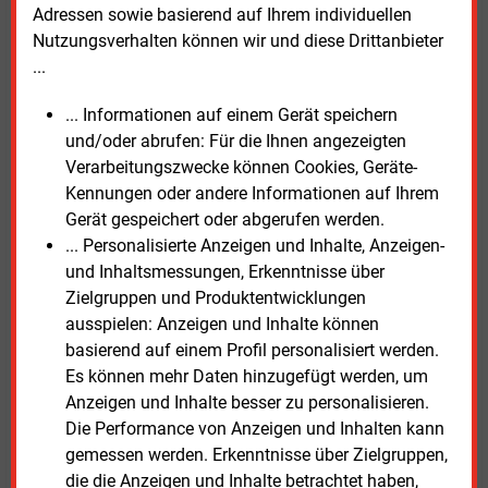
Adressen sowie basierend auf Ihrem individuellen
könnten mehr erneuerbare Energie in den Markt
Nutzungsverhalten können wir und diese Drittanbieter
bringen, solche Investitionen seien aber vor dem
...
aktuellen Hintergrund nicht so einfach, sagte Krieger.
... Informationen auf einem Gerät speichern
Aufspaltung Deutschlands in Strompreiszonen
und/oder abrufen: Für die Ihnen angezeigten
geprüft
Verarbeitungszwecke können Cookies, Geräte-
Kennungen oder andere Informationen auf Ihrem
Florian Rewald vom Übertragungsnetzbetreiber 50
Gerät gespeichert oder abgerufen werden.
Hertz beschäftigt sich mit der Vorgabe der
... Personalisierte Anzeigen und Inhalte, Anzeigen-
europäischen Agentur für die Zusammenarbeit der
und Inhaltsmessungen, Erkenntnisse über
Energieregulierungsbehörden (Acer). Bis Sommer
Zielgruppen und Produktentwicklungen
2023 wird in verschiedenen Ländern geprüft, ob eine
ausspielen: Anzeigen und Inhalte können
Aufteilung in Strompreiszonen geboten ist. Acer hatte
basierend auf einem Profil personalisiert werden.
in der Entscheidung vom 8. August 2022 alternative
Es können mehr Daten hinzugefügt werden, um
Gebotszonenkonfigurationen vorgelegt. Für
Anzeigen und Inhalte besser zu personalisieren.
Deutschland müssen nun vier verschiedene deutsche
Die Performance von Anzeigen und Inhalten kann
Split-Szenarien bewertet werden, erläuterte Rewald.
gemessen werden. Erkenntnisse über Zielgruppen,
die die Anzeigen und Inhalte betrachtet haben,