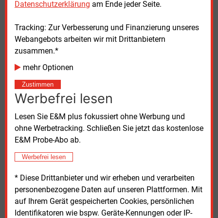
Datenschutzerklärung
am Ende jeder Seite.
Regelenergie vom Preiscap ausnehmen
Tracking: Zur Verbesserung und Finanzierung unseres
Webangebots arbeiten wir mit Drittanbietern
Stefan Krieger, BDEW-Experte für
zusammen.*
Kapazitätsmechanismen, sagte, es sei unabdingbar,
dass die Regelenergiemärkte und
mehr Optionen
Absicherungsgeschäfte und Redispatch von den
Zustimmen
Erlösobergrenzen der EU-Regulierung ausgenommen
Werbefrei lesen
werden. „Die hohen Erwartungen, die an die
Preisentspannung geknüpft werden, werden sich
Lesen Sie E&M plus fokussiert ohne Werbung und
nicht erfüllen“, prognostizierte er. Papiere, die im
ohne Werbetracking. Schließen Sie jetzt das kostenlose
Halbtagesrhythmus neu entworfen werden, könnten
E&M Probe-Abo ab.
nicht gut durchdacht und wirksam sein, kritisierte
Werbefrei lesen
Krieger die Politik.
* Diese Drittanbieter und wir erheben und verarbeiten
Richtige Marktsignale seien die Maßnahmen der
personenbezogene Daten auf unseren Plattformen. Mit
Regierung, zusätzlich Gas zu beschaffen und
auf Ihrem Gerät gespeicherten Cookies, persönlichen
Reservekraftwerke wieder ans Netz zu bringen, um
Identifikatoren wie bspw. Geräte-Kennungen oder IP-
die Energieknappheit zu verringern. Speicherlösungen