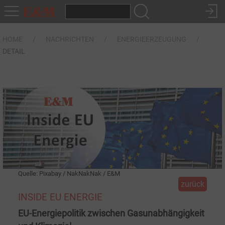
HOME
NACHRICHTEN
ENERGIEERZEUGUNG
DETAIL
Quelle: Pixabay / NakNakNak / E&M
zurück
INSIDE EU ENERGIE
EU-Energiepolitik zwischen Gasunabhängigkeit