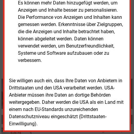
grünem Wasserstoff erst bei einem CO2-Preis von
Es können mehr Daten hinzugefügt werden, um
200 Euro pro Tonne wettbewerbsfähig würde. Eine
Anzeigen und Inhalte besser zu personalisieren.
Öffnung des ETS für Zertifikate aus Drittstaaten
Die Performance von Anzeigen und Inhalten kann
würde dieses Preisniveau verhindern.
gemessen werden. Erkenntnisse über Zielgruppen,
die die Anzeigen und Inhalte betrachtet haben,
können abgeleitet werden. Daten können
Donnerstag, 15.05.2025, 09:30 Uhr
verwendet werden, um Benutzerfreundlichkeit,
Tom Weing�rtner
Systeme und Software aufzubauen oder zu
© 2026 Energie & Management GmbH
verbessern.
Sie willigen auch ein, dass Ihre Daten von Anbietern in
Tom Weingärtner
Drittstaaten und den USA verarbeitet werden. USA-
+49 (0) 8152 9311 0
Anbieter müssen ihre Daten an dortige Behörden
info@energie-und-management.de
weitergegeben. Daher werden die USA als ein Land mit
einem nach EU-Standards unzureichenden
Datenschutzniveau eingeschätzt (Drittstaaten-
MEHR ZUM THEMA
Einwilligung).
Donnerstag, 19.06.2025, 10:26