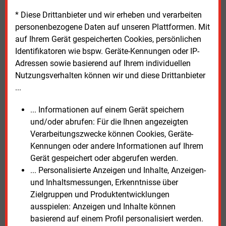
Kommission weiter untergräbt. Ihr energiepolitischer
Sprecher, Michael Bloss, hat in dieser Woche noch
* Diese Drittanbieter und wir erheben und verarbeiten
einmal eindringlich davor gewarnt, den Unternehmen
personenbezogene Daten auf unseren Plattformen. Mit
den Ausweg über den Artikel 6 des Pariser
auf Ihrem Gerät gespeicherten Cookies, persönlichen
Klimaabkommens zu eröffnen. Die danach
Identifikatoren wie bspw. Geräte-Kennungen oder IP-
angebotenen Zertifikate seien nicht zuverlässig und
Adressen sowie basierend auf Ihrem individuellen
gäben keine Gewähr für wirksamen Klimaschutz. Er
Nutzungsverhalten können wir und diese Drittanbieter
verwies auf eine Untersuchung des Öko-Institutes,
...
nach der die ausgewiesenen Treibhausgas-
Reduktionen sechs Mal höher seien als die
... Informationen auf einem Gerät speichern
tatsächlichen Beiträge zum Klimaschutz.
und/oder abrufen: Für die Ihnen angezeigten
Verarbeitungszwecke können Cookies, Geräte-
Die Möglichkeit, Zertifikate aus Drittstaaten zu
Kennungen oder andere Informationen auf Ihrem
erwerben und im Rahmen des europäischen
Gerät gespeichert oder abgerufen werden.
Emissionshandels geltend zu machen, könne zu
... Personalisierte Anzeigen und Inhalte, Anzeigen-
einem erneuten Preisverfall im ETS führen und
und Inhaltsmessungen, Erkenntnisse über
zerstöre die Anreize, in die Transformation der
Zielgruppen und Produktentwicklungen
europäischen Industrie und Energiewirtschaft zu
ausspielen: Anzeigen und Inhalte können
investieren. Bloss geht davon aus, dass Strom aus
basierend auf einem Profil personalisiert werden.