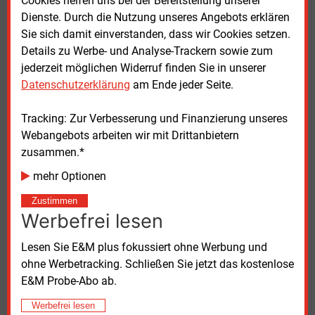
Cookies helfen uns bei der Bereitstellung unserer
Position wird inzwischen offiziell auch von der
Dienste. Durch die Nutzung unseres Angebots erklären
österreichischen Regierung unterstützt und dürfte
Sie sich damit einverstanden, dass wir Cookies setzen.
auch anderen Ländern wie Polen entgegenkommen.
Details zu Werbe- und Analyse-Trackern sowie zum
jederzeit möglichen Widerruf finden Sie in unserer
Der zuständige Kommissar, Wobke Hoekstra, hat den
Datenschutzerklärung
am Ende jeder Seite.
Kritikern auch schon eine „Flexibilisierung“ des
Kommissionsvorschlages im Sinne der Deutschen in
Tracking: Zur Verbesserung und Finanzierung unseres
Aussicht gestellt. Aber die Verhandlungen gestalten
Webangebots arbeiten wir mit Drittanbietern
sich offenbar schwieriger als gedacht. Die von der
zusammen.*
Kommission ins Auge gefasste Frist: Ende März ist
mehr Optionen
längst verstrichen und ein Vorschlag nicht in Sicht.
Inzwischen ist von „vor der Sommerpause“ die Rede.
Zustimmen
Das wäre die letzte Frist, um sich damit auf der
Werbefrei lesen
Klimakonferenz in Brasilien noch Gehör zu
Lesen Sie E&M plus fokussiert ohne Werbung und
verschaffen.
ohne Werbetracking. Schließen Sie jetzt das kostenlose
E&M Probe-Abo ab.
Die Grünen fürchten, dass die ‚Flexibilisierung‘ des
Klimazieles 2040 den „Green Deal“ der letzten
Werbefrei lesen