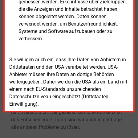
verabschieden. Dann baue ich nur noch die
gemessen werden. Erkenntnisse über Zielgruppen,
Spitzenstandorte
und das war’s. So können wir den
die die Anzeigen und Inhalte betrachtet haben,
Zubau nicht schaffen. Es gibt einfach Projekte, die
können abgeleitet werden. Daten können
für die Energiewende dringend notwendig sind, die
verwendet werden, um Benutzerfreundlichkeit,
aber an windschwächeren Standorten sind.
Systeme und Software aufzubauen oder zu
verbessern.
E&M:
Was ist das Allerwichtigste für die
Windenergie?
Sie willigen auch ein, dass Ihre Daten von Anbietern in
Drittstaaten und den USA verarbeitet werden. USA-
Heidebroek:
Dass wir die Gesellschaft mitnehmen,
Anbieter müssen ihre Daten an dortige Behörden
die Akzeptanz hinbekommen, sodass sie sagt: ‚Wir
weitergegeben. Daher werden die USA als ein Land mit
wollen die Erneuerbaren, wir wollen Wind an Land, wir
einem nach EU-Standards unzureichenden
wollen den Transport schaffen und die
Datenschutzniveau eingeschätzt (Drittstaaten-
Genehmigungen und wir sind auch bereit, als Staat
Einwilligung).
Bürgschaften für die Hersteller bereitzustellen. Ich bin
da zuversichtlich. Der gesellschaftliche Konsens ist
das Entscheidende. Dann sind wir auch in der Lage,
alle anderen Probleme zu lösen.