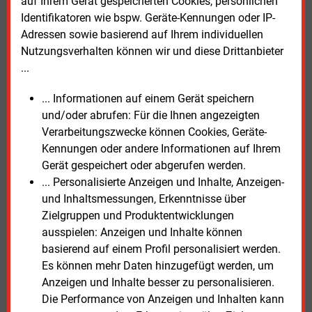
auf Ihrem Gerät gespeicherten Cookies, persönlichen
Identifikatoren wie bspw. Geräte-Kennungen oder IP-
Heidebroek:
Irgendwann findet ein Markt immer zur
Adressen sowie basierend auf Ihrem individuellen
Balance. Die aktuell hohe Inflation ist aber ein
Nutzungsverhalten können wir und diese Drittanbieter
Problem. Die Höchstwertanhebung soll diese
...
kompensieren. Das gelingt teilweise. Projekte
müssen sich rechnen, sonst werden sie nicht
... Informationen auf einem Gerät speichern
realisiert. Wind an Land ist trotzdem immer noch
und/oder abrufen: Für die Ihnen angezeigten
günstiger als alle konventionellen Energieträger.
Verarbeitungszwecke können Cookies, Geräte-
Kennungen oder andere Informationen auf Ihrem
E&M:
Der Windkraftpionier Johannes Lackmann hat
Gerät gespeichert oder abgerufen werden.
sich öffentlich gegen die Erhöhung der Höchstwerte
... Personalisierte Anzeigen und Inhalte, Anzeigen-
ausgesprochen.
und Inhaltsmessungen, Erkenntnisse über
Zielgruppen und Produktentwicklungen
Heidebroek:
Auf der Paderborner Platte mag das
ausspielen: Anzeigen und Inhalte können
möglicherweise stimmen. Aber für viele Projekte war
basierend auf einem Profil personalisiert werden.
die Anpassung notwendig. Wenn ich die Anhebung
Es können mehr Daten hinzugefügt werden, um
rückgängig machen würde, könnte ich mich vom
Anzeigen und Inhalte besser zu personalisieren.
flächendeckenden Windkraftausbau in Deutschland
Die Performance von Anzeigen und Inhalten kann