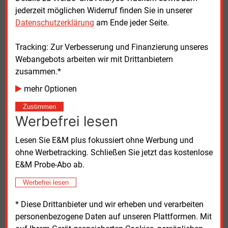
Heidebroek:
Ich vermute, dass das mit der großen
jederzeit möglichen Widerruf finden Sie in unserer
Verunsicherung in der Branche durch die
Datenschutzerklärung
am Ende jeder Seite.
Stromerlösabschöpfung und die Schwankungen im
Markt zusammenhängt.
Tracking: Zur Verbesserung und Finanzierung unseres
Webangebots arbeiten wir mit Drittanbietern
E&M:
Deutschland will Wind onshore bis 2030 auf
zusammen.*
115.000 Megawatt verdoppeln. Ist das überhaupt zu
mehr Optionen
leisten, von den Herstellern, von den Behörden, von
der Logistik?
Zustimmen
Werbefrei lesen
Heidebroek:
Wir haben diese sechs bis sieben
Lesen Sie E&M plus fokussiert ohne Werbung und
Anlagen pro Tag, die wir bis 2030 brauchen, vor 2017
ohne Werbetracking. Schließen Sie jetzt das kostenlose
schon gehabt. Wenn wir das als Gesellschaft wieder
E&M Probe-Abo ab.
leisten wollen und wenn alle sich einig sind, können
wir das auch.
Werbefrei lesen
E&M:
Wird eine Nachfrage im Prinzip verdoppelt,
* Diese Drittanbieter und wir erheben und verarbeiten
ziehen auch die Preise von Komponenten und
personenbezogene Daten auf unseren Plattformen. Mit
Dienstleistungen an.