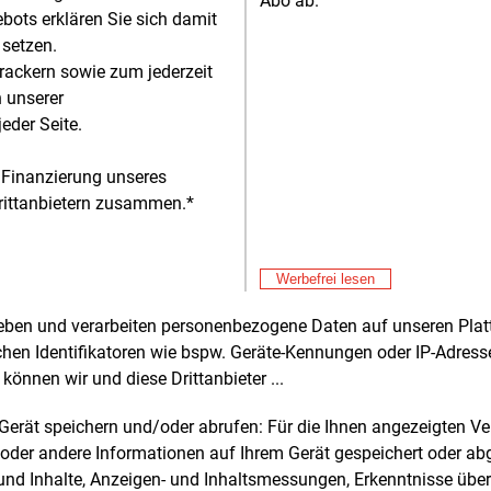
Abo ab.
ugernetzentgelte, darunter auch
bots erklären Sie sich damit
stenzuschüsse, können bei Offshore-
 setzen.
kaum eine produktive Lenkungswirkung
Alle 
rackern sowie zum jederzeit
lten“, so der BWO. Da Standort,
n unserer
nschluss und Anschlusskapazität von
Don
E&M
eder Seite.
ore-Windparks staatlich geplant und
Hi
geben werden, könnten zusätzliche
 Finanzierung unseres
Don
E&M
lte keine netzdienliche Standortwahl
RW
rittanbietern zusammen.*
zen, sondern wirkten vor allem als
zu
Don
licher Kostenfaktor für Projekte, heißt
E&M
Le
Werbefrei lesen
Don
E&M
tudie mache zudem deutlich, dass
Pl
rheben und verarbeiten personenbezogene Daten auf unseren Plat
gernetzentgelte die Kosten der Offshore-
chen Identifikatoren wie bspw. Geräte-Kennungen oder IP-Adres
Don
E&M
nergie erhöhten und damit auch die
können wir und diese Drittanbieter ...
Gr
e in künftigen Differenzvertrags-
Don
hreibungen. Da solche Mehrkosten in
E&M
m Gerät speichern und/oder abrufen: Für die Ihnen angezeigten 
Bu
m System letztlich vom Bund getragen
oder andere Informationen auf Ihrem Gerät gespeichert oder ab
zu
n, würden die Entgelte faktisch zu einer
n und Inhalte, Anzeigen- und Inhaltsmessungen, Erkenntnisse übe
Don
E&M