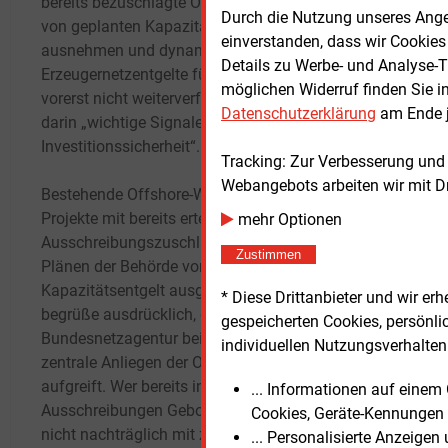
bereits bezuschlagte Offshore-Windprojekte
„Erze
Durch die Nutzung unseres Ange
von geplanten Kapazitätsentgelten
Bauko
einverstanden, dass wir Cookies
ausnehmen und dynamische
Wind 
Details zu Werbe- und Analyse-T
Erzeugernetzentgelte für Offshore-Wind
entfa
möglichen Widerruf finden Sie i
vorerst nicht weiterverfolgen. Der BWO sieht
Netza
Datenschutzerklärung
am Ende j
darin „wichtige Signale für Offshore-Wind und
Offsh
Investitionssicherheit“.
vorge
Tracking: Zur Verbesserung und
Entge
Webangebots arbeiten wir mit D
Bestehende Offshore-Windparks sowie
anrei
Projekte mit bereits erteiltem
zusätz
mehr Optionen
Ausschreibungszuschlag sollen nach den
es.
Zustimmen
Plänen der Behörde vom geplanten
Kapazitätsentgelt ausgenommen werden. „Ich
Die S
* Diese Drittanbieter und wir e
begrüße ausdrücklich, dass die
Erzeu
gespeicherten Cookies, persönli
Bundesnetzagentur beim Vertrauensschutz
Winde
individuellen Nutzungsverhalten 
zentrale Anliegen der Offshore-Wind-Branche
Gebot
aufgreift. Wer bereits investiert oder in
Aussc
... Informationen auf eine
Ausschreibungen Gebote abgegeben hat, darf
diese
Cookies, Geräte-Kennungen 
nicht nachträglich mit zusätzlichen, vorher
werde
... Personalisierte Anzeige