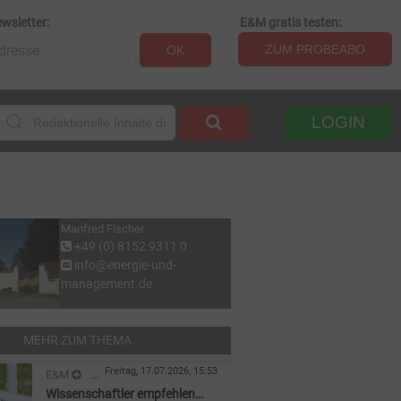
wsletter:
E&M gratis testen:
ZUM PROBEABO
OK
LOGIN
Manfred Fischer
+49 (0) 8152 9311 0
info@energie-und-
management.de
MEHR ZUM THEMA
Freitag, 17.07.2026, 15:53
E&M
Wissenschaftler empfehlen
REGULIERUNG