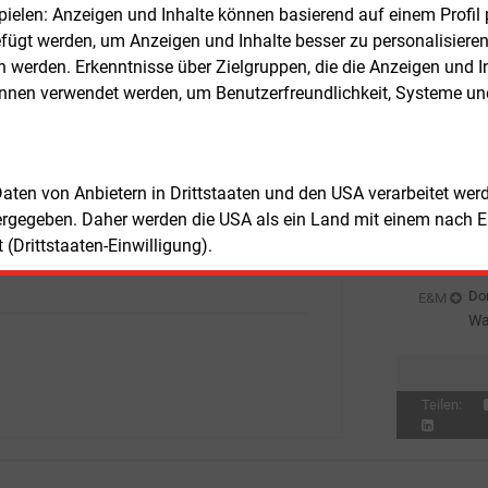
ekten Netzfinanzierung über den
elen: Anzeigen und Inhalte können basierend auf einem Profil p
Wä
shaushalt führen, resümiert der BWO.
Ha
ügt werden, um Anzeigen und Inhalte besser zu personalisiere
Don
E&M
erhoffte Entlastung der Verbraucher wird
werden. Erkenntnisse über Zielgruppen, die die Anzeigen und I
Wi
rechend zu einer indirekten
önnen verwendet werden, um Benutzerfreundlichkeit, Systeme u
Ei
Don
elastung.“
E&M
E-
tudie, die das Beratungsunternehmen
Don
 Daten von Anbietern in Drittstaaten und den USA verarbeitet we
Neue Energieökonomik erstellte, steht
Pr
ergegeben. Daher werden die USA als ein Land mit einem nach 
ernet als Download bereit:
Don
E&M
(Drittstaaten-Einwilligung).
gernetzentgelte Offshore Wind
.
In
En
Don
E&M
Wa
sc
Teilen: