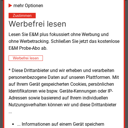
mehr Optionen
Möchten Sie diese und
Zustimmen
Werbefrei lesen
weitere Nachrichten lesen?
Lesen Sie E&M plus fokussiert ohne Werbung und
ohne Werbetracking. Schließen Sie jetzt das kostenlose
E&M Probe-Abo ab.
Kaufen Sie den Artikel
Werbefrei lesen
erhalten Sie sofort diesen redaktionellen Beitrag für
nur €
8.93
* Diese Drittanbieter und wir erheben und verarbeiten
personenbezogene Daten auf unseren Plattformen. Mit
auf Ihrem Gerät gespeicherten Cookies, persönlichen
Identifikatoren wie bspw. Geräte-Kennungen oder IP-
Adressen sowie basierend auf Ihrem individuellen
Nutzungsverhalten können wir und diese Drittanbieter
...
JETZT ARTIKEL KAUFEN
... Informationen auf einem Gerät speichern