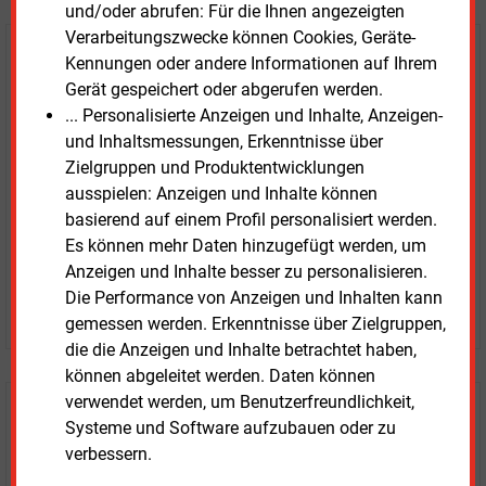
und/oder abrufen: Für die Ihnen angezeigten
Verarbeitungszwecke können Cookies, Geräte-
E&M
Testen Sie
kostenlos und
Kennungen oder andere Informationen auf Ihrem
Gerät gespeichert oder abgerufen werden.
unverbindlich
... Personalisierte Anzeigen und Inhalte, Anzeigen-
und Inhaltsmessungen, Erkenntnisse über
Zwei Wochen kostenfreier Zugang
Zielgruppen und Produktentwicklungen
Zugang auf stündlich aktualisierte Nachrichten mit
ausspielen: Anzeigen und Inhalte können
Prognose- und Marktdaten
basierend auf einem Profil personalisiert werden.
+ einmal täglich E&M daily
Es können mehr Daten hinzugefügt werden, um
+ zwei Ausgaben der Zeitung E&M
Anzeigen und Inhalte besser zu personalisieren.
ohne automatische Verlängerung
Die Performance von Anzeigen und Inhalten kann
JETZT KOSTENLOS TESTEN
gemessen werden. Erkenntnisse über Zielgruppen,
die die Anzeigen und Inhalte betrachtet haben,
können abgeleitet werden. Daten können
verwendet werden, um Benutzerfreundlichkeit,
Login für Kunden
Systeme und Software aufzubauen oder zu
verbessern.