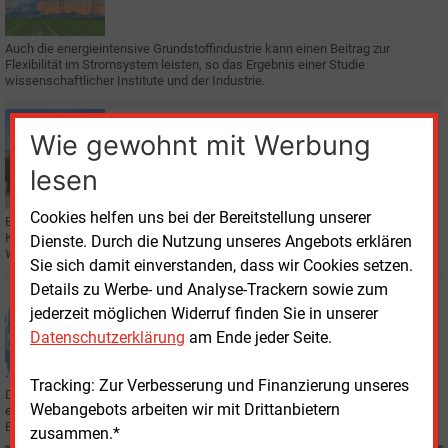
Netz entlasten
Auch die energieintensive Grundstoffindustrie kann einen Beitrag zur
Flexibilität im Stromsystem leisten, so das Ergebnis einer Studie
wissenschaftlicher Institute und der Industrie.
Montag, 26.02.2018, 09:33
Wie gewohnt mit Werbung
E&M
POLITIK
Altmaier designierter Wirtschafts- und
lesen
Energieminister
Cookies helfen uns bei der Bereitstellung unserer
Bundeskanzlerin Angela Merkel hat die Kabinettsliste der CDU für die Große
Koalition bekanntgegeben. Der bisherige Kanzleramtsminister wechselt ins
Dienste. Durch die Nutzung unseres Angebots erklären
Wirtschafts- und Energieressort.
Sie sich damit einverstanden, dass wir Cookies setzen.
Details zu Werbe- und Analyse-Trackern sowie zum
Dienstag, 30.01.2018, 17:54
jederzeit möglichen Widerruf finden Sie in unserer
E&M
PERSONALIE
Datenschutzerklärung
am Ende jeder Seite.
Westphal ist wirtschafts- und energiepolitischer
Sprecher der SPD-Bundestagsfraktion
Tracking: Zur Verbesserung und Finanzierung unseres
Der Hildesheimer Bundestagsabgeordnete Bernd Westphal wurde erneut
Webangebots arbeiten wir mit Drittanbietern
einstimmig zum Sprecher für Wirtschaft und Energie der SPD-
Bundestagsfraktion gewählt.
zusammen.*