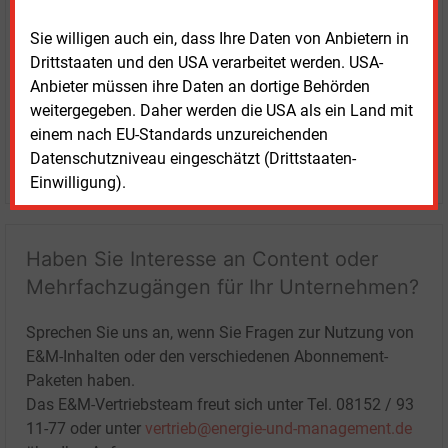
Sie willigen auch ein, dass Ihre Daten von Anbietern in
Drittstaaten und den USA verarbeitet werden. USA-
Anbieter müssen ihre Daten an dortige Behörden
weitergegeben. Daher werden die USA als ein Land mit
einem nach EU-Standards unzureichenden
Datenschutzniveau eingeschätzt (Drittstaaten-
LOGIN
Einwilligung).
Haben Sie Interesse an Content oder
Mehrfachzugängen für Ihr Unternehmen?
Sprechen Sie uns an, wenn Sie Fragen zur Nutzung von
E&M-Inhalten oder den verschiedenen Abonnement-
Paketen haben.
Das E&M-Vertriebsteam freut sich unter Tel. 08152 / 93
11-77 oder unter
vertrieb@energie-und-management.de