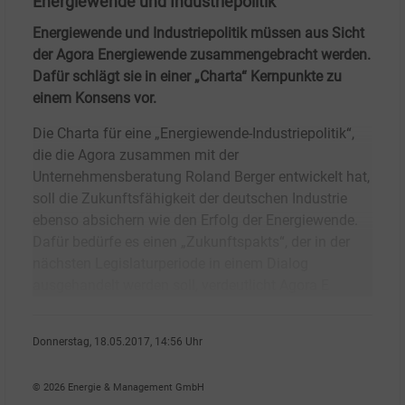
Energiewende und Industriepolitik
Energiewende und Industriepolitik müssen aus Sicht
der Agora Energiewende zusammengebracht werden.
Dafür schlägt sie in einer „Charta“ Kernpunkte zu
einem Konsens vor.
Die Charta für eine „Energiewende-Industriepolitik“,
die die Agora zusammen mit der
Unternehmensberatung Roland Berger entwickelt hat,
soll die Zukunftsfähigkeit der deutschen Industrie
ebenso absichern wie den Erfolg der Energiewende.
Dafür bedürfe es einen „Zukunftspakts“, der in der
nächsten Legislaturperiode in einem Dialog
ausgehandelt werden soll, verdeutlicht Agora E
Donnerstag, 18.05.2017, 14:56 Uhr
Angelika Nikionok-Ehrlich
© 2026 Energie & Management GmbH