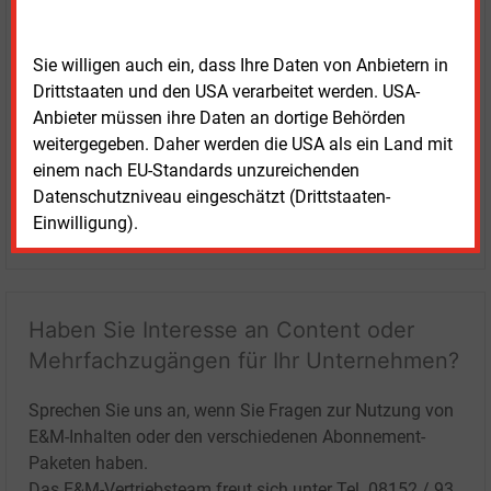
Sie willigen auch ein, dass Ihre Daten von Anbietern in
Drittstaaten und den USA verarbeitet werden. USA-
Anbieter müssen ihre Daten an dortige Behörden
weitergegeben. Daher werden die USA als ein Land mit
einem nach EU-Standards unzureichenden
Datenschutzniveau eingeschätzt (Drittstaaten-
Einwilligung).
LOGIN
Haben Sie Interesse an Content oder
Mehrfachzugängen für Ihr Unternehmen?
Sprechen Sie uns an, wenn Sie Fragen zur Nutzung von
E&M-Inhalten oder den verschiedenen Abonnement-
Paketen haben.
Das E&M-Vertriebsteam freut sich unter Tel. 08152 / 93