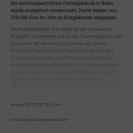
Ein denkmalgeschütztes Polizeigebäude in Berlin
wurde energetisch modernisiert. Damit werden nun
250.000 Euro im Jahr an Energiekosten eingespart.
Die Polizeidirektion 5 in Berlin ist ein historischer
Standort. Sie befindet sich in der Friesenstraße in den
Gebäuden der ehemaligen Kaserne des Garde-
Kürassier-Regiments der Preußischen Armee. Das
Ensemble gegenüber des Tempelhofer Feldes ist
daher heute denkmalgeschützt. Das musste bei der
energetischen Sanierung berücksichtigt werden, die
aufgrund der klimapolitischen Ziele Berlins
angegangen
Montag, 30.11.2020, 15:13 Uhr
Heidi Roider
© 2026 Energie & Management GmbH