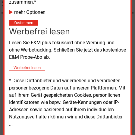
zusammen.*
Einspeisung in Deutschland. Für die Stromversorgung erwarten die
Netzbetreiber dennoch keine Folgen.
mehr Optionen
Zustimmen
Möchten Sie diese und
Werbefrei lesen
weitere Nachrichten lesen?
Lesen Sie E&M plus fokussiert ohne Werbung und
ohne Werbetracking. Schließen Sie jetzt das kostenlose
E&M Probe-Abo ab.
Kaufen Sie den Artikel
Werbefrei lesen
erhalten Sie sofort diesen redaktionellen Beitrag für
* Diese Drittanbieter und wir erheben und verarbeiten
nur €
8.93
personenbezogene Daten auf unseren Plattformen. Mit
auf Ihrem Gerät gespeicherten Cookies, persönlichen
Identifikatoren wie bspw. Geräte-Kennungen oder IP-
Adressen sowie basierend auf Ihrem individuellen
Nutzungsverhalten können wir und diese Drittanbieter
...
JETZT ARTIKEL KAUFEN