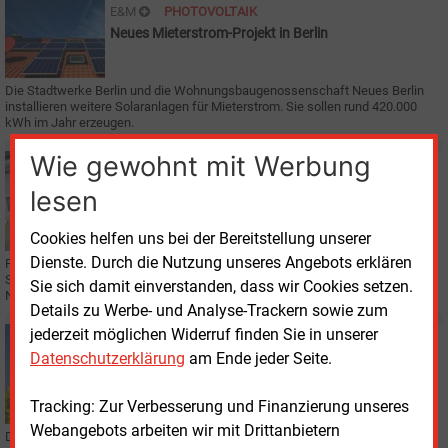
E&M
PHOTOVOLTAIK
Neues Mieterstrom-Projekt in Berlin
Die Stadtwerke Berlin und die Wohnungsbaugenossenschaft Neues Berlin
installieren weitere Solaranlagen für Mieterstrom. Sie sollen rund 420.000
kWh im Jahr erzeugen.
Wie gewohnt mit Werbung
Dienstag, 13.10.2020, 15:38
E&M
STROM
lesen
Höhere Netzentgelte in Berlin
Cookies helfen uns bei der Bereitstellung unserer
Dienste. Durch die Nutzung unseres Angebots erklären
Für die Berliner Haushalte und Industriekunden wird der Strom teurer:
Stromnetz Berlin hat jetzt angekündigt, ab dem kommenden Jahr die
Sie sich damit einverstanden, dass wir Cookies setzen.
Netzentgelte zu erhöhen.
Details zu Werbe- und Analyse-Trackern sowie zum
jederzeit möglichen Widerruf finden Sie in unserer
Freitag, 7.08.2026, 15:56
Datenschutzerklärung
am Ende jeder Seite.
STROMNETZ
Stromnetz in Deutschland auf Sonnenfinsternis
vorbereitet
Tracking: Zur Verbesserung und Finanzierung unseres
Webangebots arbeiten wir mit Drittanbietern
Die Sonnenfinsternis am 12. August senkt kurzzeitig die Photovoltaik-