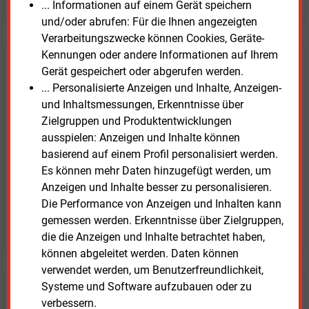
... Informationen auf einem Gerät speichern
und/oder abrufen: Für die Ihnen angezeigten
Verarbeitungszwecke können Cookies, Geräte-
Kennungen oder andere Informationen auf Ihrem
E&M
Testen Sie
kostenlos und
Gerät gespeichert oder abgerufen werden.
unverbindlich
... Personalisierte Anzeigen und Inhalte, Anzeigen-
und Inhaltsmessungen, Erkenntnisse über
Zwei Wochen kostenfreier Zugang
Zielgruppen und Produktentwicklungen
Zugang auf stündlich aktualisierte Nachrichten mit
ausspielen: Anzeigen und Inhalte können
Prognose- und Marktdaten
basierend auf einem Profil personalisiert werden.
+ einmal täglich E&M daily
Es können mehr Daten hinzugefügt werden, um
+ zwei Ausgaben der Zeitung E&M
Anzeigen und Inhalte besser zu personalisieren.
ohne automatische Verlängerung
Die Performance von Anzeigen und Inhalten kann
gemessen werden. Erkenntnisse über Zielgruppen,
JETZT KOSTENLOS TESTEN
die die Anzeigen und Inhalte betrachtet haben,
können abgeleitet werden. Daten können
verwendet werden, um Benutzerfreundlichkeit,
Systeme und Software aufzubauen oder zu
Login für Kunden
verbessern.