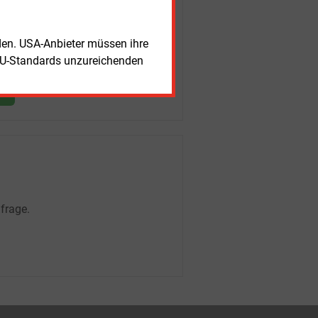
rden. USA-Anbieter müssen ihre
EU-Standards unzureichenden
frage.