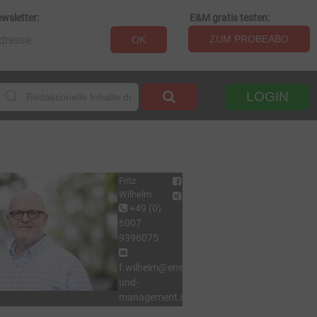
wsletter:
E&M gratis testen:
ZUM PROBEABO
OK
LOGIN
Fritz
Wilhelm
+49 (0)
6007
9396075
f.wilhelm@energie-
und-
management.de