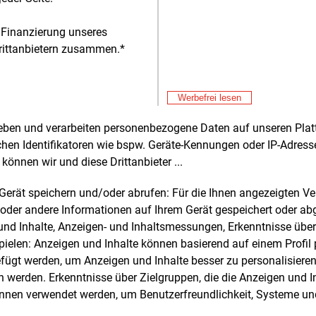
 Finanzierung unseres
rittanbietern zusammen.*
Werbefrei lesen
Alle 
rheben und verarbeiten personenbezogene Daten auf unseren Plat
chen Identifikatoren wie bspw. Geräte-Kennungen oder IP-Adres
können wir und diese Drittanbieter ...
e und weitere Nachrichten l
m Gerät speichern und/oder abrufen: Für die Ihnen angezeigten 
oder andere Informationen auf Ihrem Gerät gespeichert oder ab
n und Inhalte, Anzeigen- und Inhaltsmessungen, Erkenntnisse übe
E&M
sten Sie
kostenlos
Login fü
elen: Anzeigen und Inhalte können basierend auf einem Profil p
ügt werden, um Anzeigen und Inhalte besser zu personalisiere
d unverbindlich
werden. Erkenntnisse über Zielgruppen, die die Anzeigen und I
önnen verwendet werden, um Benutzerfreundlichkeit, Systeme u
Zwei Wochen kostenfreier Zugang
Zugang auf stündlich aktualisierte