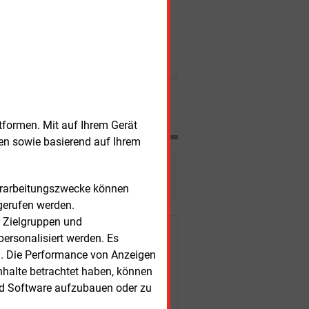
E&M
(Ultra-)
Schnellladesäulen −
wie etwa in Augsburg und
Wiener Stadtwerke dürfen sich
ÖSTERREICH
Saarbrücken.
an EVN beteiligen
Die
Bundeswettbewerbsbehörde
hat die Übernahme der EnBW-
Anteile an der
Energieversorgung
Nachrichten
Niederösterreich (EVN) durch
den Kommunalversorger
tformen. Mit auf Ihrem Gerät
Wiener Stadtwerke genehmigt.
sen sowie basierend auf Ihrem
esen?
Verarbeitungszwecke können
gerufen werden.
r Zielgruppen und
r Kunden
ersonalisiert werden. Es
n. Die Performance von Anzeigen
nhalte betrachtet haben, können
nd Software aufzubauen oder zu