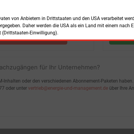
Nachrichten mit Prognose- und
Marktdaten
 Daten von Anbietern in Drittstaaten und den USA verarbeitet we
+ einmal täglich E&M daily
ergegeben. Daher werden die USA als ein Land mit einem nach 
+ zwei Ausgaben der Zeitung E&M
(Drittstaaten-Einwilligung).
ohne automatische Verlängerung
JETZT KOSTENLOS TESTEN
LOGIN
fachzugängen für Ihr Unternehmen?
M-Inhalten oder den verschiedenen Abonnement-Paketen haben.
-77 oder unter
vertrieb@energie-und-management.de
über Ihre An