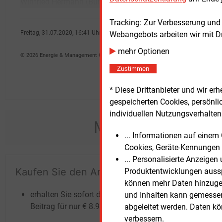
Winfried Hermann (Bündnis 90/Die Grünen)
Tracking: Zur Verbesserung und
Freitag, 31.07.2020, 16:41 Uhr
Webangebots arbeiten wir mit D
Fritz Wilhelm
mehr Optionen
© 2026 Energie & Management GmbH
Zustimmen
* Diese Drittanbieter und wir e
gespeicherten Cookies, persönli
individuellen Nutzungsverhalten 
Möchten Sie dies
... Informationen auf eine
Cookies, Geräte-Kennungen 
... Personalisierte Anzeige
Kaufen Sie den Artikel
Te
Produktentwicklungen ausspi
können mehr Daten hinzugef
un
erhalten Sie sofort diesen redaktionellen
und Inhalten kann gemessen 
Beitrag für nur €
8.93
abgeleitet werden. Daten k
verbessern.