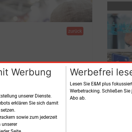
zurück
ktur aus
mit Werbung
Werbefrei les
Lesen Sie E&M plus fokussie
die Förderung von öffentlichen
Werbetracking. Schließen Sie 
tstellung unserer Dienste.
Abo ab.
bots erklären Sie sich damit
 setzen.
rackern sowie zum jederzeit
n unserer
10
eder Seite.