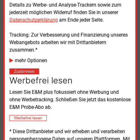
Wandeldarlehensverträge über jeweils 15
Millionen
Details zu Werbe- und Analyse-Trackern sowie zum
Euro. EWE hatte bis Ende 2022 laut Geschäftsbericht
jederzeit möglichen Widerruf finden Sie in unserer
insgesamt rund 42
Millionen Euro ausgezahlt.
Datenschutzerklärung
am Ende jeder Seite.
Eigensonne zählte in der Wachstumsphase mehr als
Tracking: Zur Verbesserung und Finanzierung unseres
400 Mitarbeitende. Zuletzt sind es 247 gewesen. Sie
Webangebots arbeiten wir mit Drittanbietern
sind alle in die „im Februar 2024 neu gegründete
zusammen.*
Amia Energy GmbH“ übergegangen, wie
mehr Optionen
Insolvenzverwalter Laboga erklärt. Amia-
Geschäftsführer Hans-Martin Rüter war 2013 mit
Zustimmen
dem von ihm gegründeten Solarunternehmen
Werbefrei lesen
Conergy in die Schlagzeilen geraten: Im Juli hatte die
Lesen Sie E&M plus fokussiert ohne Werbung und
Conergy AG Insolvenzantrag gestellt. Im Jahr 2016
ohne Werbetracking. Schließen Sie jetzt das kostenlose
kam die Wirtschaftsstrafkammer des Landgerichts
E&M Probe-Abo ab.
Hamburg zu der Auffassung, dass sich Rüter einer
„leichtfertigen Marktmanipulation“ schuldig gemacht
Werbefrei lesen
habe – eine Ordnungswidrigkeit, keine Straftat – und
verhängte eine Geldbuße in Höhe von 650.000
Euro.
* Diese Drittanbieter und wir erheben und verarbeiten
personenbezogene Daten auf unseren Plattformen. Mit