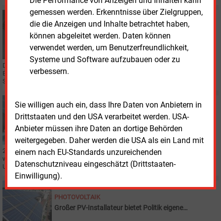
Die Performance von Anzeigen und Inhalten kann
gemessen werden. Erkenntnisse über Zielgruppen,
Dienstag, 4.06.2024, 09:37
die die Anzeigen und Inhalte betrachtet haben,
WIRTSCHAFT
können abgeleitet werden. Daten können
Solaranlagen-Großhändler Suntastic-Solar ist pleite
verwendet werden, um Benutzerfreundlichkeit,
Systeme und Software aufzubauen oder zu
Die österreichische Firma mit Sitz nördlich von Wien ist mit rund 22 Millionen
verbessern.
Euro überschuldet. Auch ihr Mutterunternehmen ist in einem
Sanierungsverfahren ohne Eigenverwaltung.
Donnerstag, 18.04.2024, 17:09
Sie willigen auch ein, dass Ihre Daten von Anbietern in
WIRTSCHAFT
Drittstaaten und den USA verarbeitet werden. USA-
Insolventer deutscher PV-Vertrieb Eigensonne ist
Anbieter müssen ihre Daten an dortige Behörden
gerettet
weitergegeben. Daher werden die USA als ein Land mit
240 Mitarbeiter des insolventen digitalen PV-Anbieters Eigensonne können
einem nach EU-Standards unzureichenden
wohl ihre Arbeitsplätze behalten: Amia Energy, ebenfalls aus Berlin, hat das
Datenschutzniveau eingeschätzt (Drittstaaten-
Unternehmen übernommen.
Einwilligung).
Montag, 26.02.2024, 17:45
PHOTOVOLTAIK
Großer PV-Installateur bietet Politik eigene
Produktion an