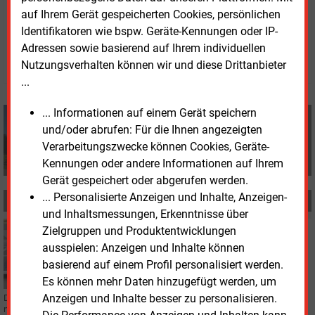
auf Ihrem Gerät gespeicherten Cookies, persönlichen
Mittwoch, 22.05.2024, 13:53 Uhr
Identifikatoren wie bspw. Geräte-Kennungen oder IP-
Manfred Fischer
Adressen sowie basierend auf Ihrem individuellen
© 2026 Energie & Management GmbH
Nutzungsverhalten können wir und diese Drittanbieter
...
... Informationen auf einem Gerät speichern
Manfred Fischer
und/oder abrufen: Für die Ihnen angezeigten
+49 (0) 8152 9311 0
Verarbeitungszwecke können Cookies, Geräte-
info@energie-und-management.de
Kennungen oder andere Informationen auf Ihrem
Gerät gespeichert oder abgerufen werden.
... Personalisierte Anzeigen und Inhalte, Anzeigen-
MEHR ZUM THEMA
und Inhaltsmessungen, Erkenntnisse über
Montag, 9.12.2024, 14:51
Zielgruppen und Produktentwicklungen
PHOTOVOLTAIK
ausspielen: Anzeigen und Inhalte können
Solarmax meldet Insolvenz an
basierend auf einem Profil personalisiert werden.
Es können mehr Daten hinzugefügt werden, um
Anzeigen und Inhalte besser zu personalisieren.
Der Hersteller von Batteriespeichern und Anbietern von Wechselrichtern wird
nun von einem Insolvenzverwalter geführt.