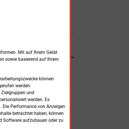
E&M
Trend steigender LNG-Importe
GAS
gebrochen
Die LNG-Importe in Europa
sind in den letzten Monaten
wegen Corona und niedriger
Erdgaspreise deutlich
eingebrochen. Aber auch der
Nachrichten
LNG-Nachschub aus den USA
schwächelt.
tformen. Mit auf Ihrem Gerät
sen sowie basierend auf Ihrem
esen?
Verarbeitungszwecke können
gerufen werden.
r Zielgruppen und
r Kunden
ersonalisiert werden. Es
n. Die Performance von Anzeigen
nhalte betrachtet haben, können
nd Software aufzubauen oder zu