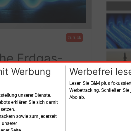
zurück
che Erdgas-
mit Werbung
Werbefrei les
Lesen Sie E&M plus fokussie
Werbetracking. Schließen Sie 
nd LNG-Terminals in Europa für die
tstellung unserer Dienste.
Abo ab.
bots erklären Sie sich damit
 setzen.
rackern sowie zum jederzeit
n unserer
eder Seite.