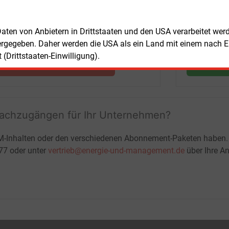
Nachrichten mit Prognose- und
Marktdaten
 Daten von Anbietern in Drittstaaten und den USA verarbeitet we
+ einmal täglich E&M daily
ergegeben. Daher werden die USA als ein Land mit einem nach 
+ zwei Ausgaben der Zeitung E&M
(Drittstaaten-Einwilligung).
ohne automatische Verlängerung
JETZT KOSTENLOS TESTEN
LOGIN
fachzugängen für Ihr Unternehmen?
M-Inhalten oder den verschiedenen Abonnement-Paketen haben.
-77 oder unter
vertrieb@energie-und-management.de
über Ihre An