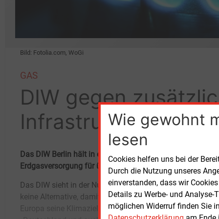
Bild: Fotolia.com, WoGi
GAS
DIW gegen zusätzli
Infrastruktur
Wie gewohnt 
lesen
Das DIW Berlin hält in einer Analyse neue Gaspipelines u
Cookies helfen uns bei der Berei
Erdgasversorgung für überflüssig.
Durch die Nutzung unseres Ange
einverstanden, dass wir Cookies
Das DIW sieht in der Nutzung von Erdgas
fossilen Energien (inklusive Erdgas) hin zu
Details zu Werbe- und Analyse-T
keine Alternative, damit Deutschland und
einer Vollversorgung mit erneuerbaren
möglichen Widerruf finden Sie i
Europa seine Klimaziele erreichen.
Energien mit allen Kräften zu unterstützen“,
Datenschutzerklärung
am Ende j