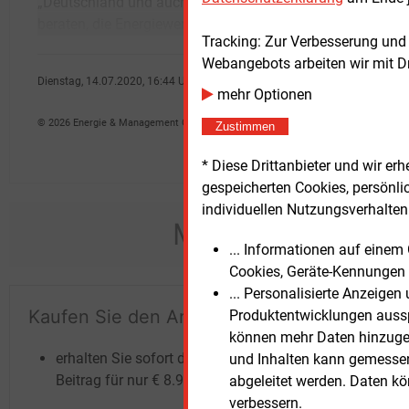
„Deutschland und auch Europa wären gut
schreiben die beiden DIW-Autorinnen
beraten, die Energiewende weg von jeglichen
Franz
Tracking: Zur Verbesserung und
Webangebots arbeiten wir mit D
Dienstag, 14.07.2020, 16:44 Uhr
mehr Optionen
Stefan Sagmeister
© 2026 Energie & Management GmbH
Zustimmen
* Diese Drittanbieter und wir e
gespeicherten Cookies, persönli
individuellen Nutzungsverhalten 
Möchten Sie dies
... Informationen auf eine
Cookies, Geräte-Kennungen 
... Personalisierte Anzeige
Kaufen Sie den Artikel
Te
Produktentwicklungen ausspi
können mehr Daten hinzugef
un
erhalten Sie sofort diesen redaktionellen
und Inhalten kann gemessen 
Beitrag für nur €
8.93
abgeleitet werden. Daten k
verbessern.