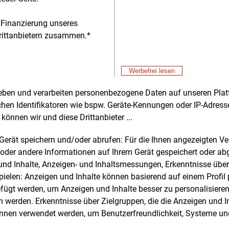
iska Holz und Claudia
 Finanzierung unseres
rittanbietern zusammen.*
Werbefrei lesen
Alle 
rheben und verarbeiten personenbezogene Daten auf unseren Plat
chen Identifikatoren wie bspw. Geräte-Kennungen oder IP-Adres
können wir und diese Drittanbieter ...
e und weitere Nachrichten l
m Gerät speichern und/oder abrufen: Für die Ihnen angezeigten 
oder andere Informationen auf Ihrem Gerät gespeichert oder ab
n und Inhalte, Anzeigen- und Inhaltsmessungen, Erkenntnisse übe
E&M
sten Sie
kostenlos
Login fü
elen: Anzeigen und Inhalte können basierend auf einem Profil p
ügt werden, um Anzeigen und Inhalte besser zu personalisiere
d unverbindlich
werden. Erkenntnisse über Zielgruppen, die die Anzeigen und I
önnen verwendet werden, um Benutzerfreundlichkeit, Systeme u
Zwei Wochen kostenfreier Zugang
Zugang auf stündlich aktualisierte