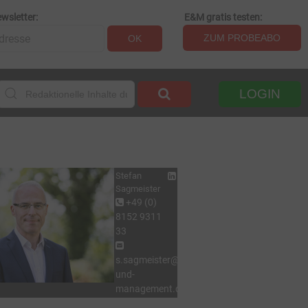
wsletter:
E&M gratis testen:
ZUM PROBEABO
OK
LOGIN
Stefan
Sagmeister
+49 (0)
8152 9311
33
s.sagmeister@energie-
und-
management.de