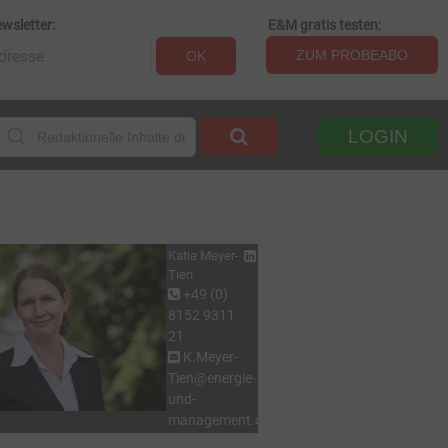
wsletter:
E&M gratis testen:
ZUM PROBEABO
OK
LOGIN
Katia Meyer-
Tien
+49 (0)
8152 9311
21
K.Meyer-
Tien@energie-
und-
management.de