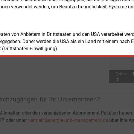
 Skyborn. Sie liefern – vertraglich
El
önnen verwendet werden, um Benutzerfreundlichkeit, Systeme u
Fre
E&M
elegt in zwei über zwanzig Jahre
En
nden Power Purchase Agreements (PPA)
Er
Fre
hnerisch Strom für mehr als 600.000
St
alte an die Taiwan Power
Co.
 Daten von Anbietern in Drittstaaten und den USA verarbeitet we
So
Fre
ergegeben. Daher werden die USA als ein Land mit einem nach 
E&M
EV
(Drittstaaten-Einwilligung).
an
Teilen:
fachzugängen für Ihr Unternehmen?
M-Inhalten oder den verschiedenen Abonnement-Paketen haben.
-77 oder unter
vertrieb@energie-und-management.de
über Ihre An