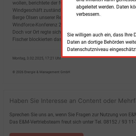
wollen, berichtete der für das Offshore-
meldet
abgeleitet werden. Daten k
Windgeschäft zuständige Vorstand Achim
festg
verbessern.
Berge Olsen unserer Redaktion auf der
laufe
Windforce-Konferenz 2020 in Bremerhaven.
– rec
Doch vor Ort regte sich Widerstand, lokale
Haush
Sie willigen auch ein, dass Ihre
Fischer blockierten das Bauvorhaben.
Daten an dortige Behörden weit
Datenschutzniveau eingeschätzt 
Montag, 3.02.2025, 17:21 Uhr
Katia Meyer-Tien
© 2026 Energie & Management GmbH
Haben Sie Interesse an Content oder Mehr
Sprechen Sie uns an, wenn Sie Fragen zur Nutzung von E&
Das E&M-Vertriebsteam freut sich unter Tel. 08152 / 93 11