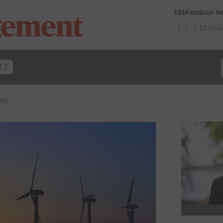
E&M exklusiv Ne
TZ
AIL