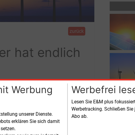
zurück
er hat endlich
mit Werbung
Werbefrei les
Zuschlag für den Offshore-Windpark
Vollendung melden
Lesen Sie E&M plus fokussie
Werbetracking. Schließen Sie 
– inzwischen hatte der
tstellung unserer Dienste.
Abo ab.
strukturfonds-Betreiber Global
bots erklären Sie sich damit
structure Partners (GIP) aus den USA den
 setzen.