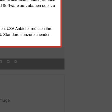
ektrobusse
nd Software aufzubauen oder zu
itag, 7.08.2026, 15:59 Uhr
BILANZ
BW mit mehr Umsatz aber weniger
trag
itag, 7.08.2026, 15:56 Uhr
STROMNETZ
romnetz in Deutschland auf
rden. USA-Anbieter müssen ihre
nnenfinsternis vorbereitet
itag, 7.08.2026, 15:52 Uhr
STROMNETZ
EU-Standards unzureichenden
M-Vorstand widerspricht BNE-Kritik
 Netzrenditen
frage.