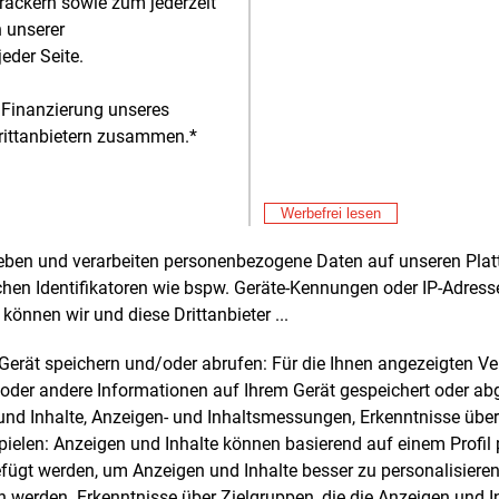
ore-Teil der WPD übernommen und in
rackern sowie zum jederzeit
rn Renewables umbenannt – gab es
n unserer
wieder Neuigkeiten von dem Projekt:
eder Seite.
rn Renewables und die Partner Yunneng
ower Co., Ltd., Total Energies,
 Finanzierung unseres
ricity Generating Public Company Ltd.
rittanbietern zusammen.*
) und Sojitz Corporation hätten sich auf
Alle 
 erweiterten Finanzierungsplan geeinigt,
Werbefrei lesen
Fre
n Windpark fertigzustellen, vermeldete
E&M
Ga
rn. Den geänderten Installationsplan
rheben und verarbeiten personenbezogene Daten auf unseren Plat
Sp
lge man plangemäß.
Fre
E&M
chen Identifikatoren wie bspw. Geräte-Kennungen oder IP-Adres
EV
können wir und diese Drittanbieter ...
nuar 2024 folgte der nächste
Ös
Fre
E&M
nstein: die Genehmigung der
m Gerät speichern und/oder abrufen: Für die Ihnen angezeigten 
St
nesischen Behörden für die geplanten
Fö
oder andere Informationen auf Ihrem Gerät gespeichert oder ab
Fre
ungen. Zu diesem Zeitpunkt erzeugten
E&M
n und Inhalte, Anzeigen- und Inhaltsmessungen, Erkenntnisse übe
So
s 34 der 80
Turbinen Strom.
elen: Anzeigen und Inhalte können basierend auf einem Profil p
Fre
E&M
ügt werden, um Anzeigen und Inhalte besser zu personalisiere
nd alle 80 Windturbinen in Betrieb,
Po
werden. Erkenntnisse über Zielgruppen, die die Anzeigen und I