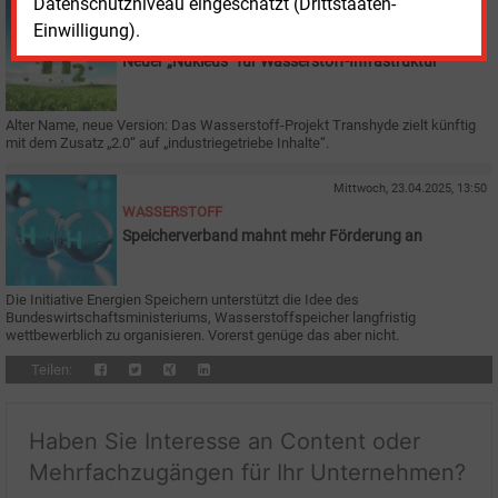
Datenschutzniveau eingeschätzt (Drittstaaten-
Mittwoch, 23.04.2025, 14:33
Einwilligung).
WASSERSTOFF
Neuer „Nukleus“ für Wasserstoff-Infrastruktur
Alter Name, neue Version: Das Wasserstoff-Projekt Transhyde zielt künftig
mit dem Zusatz „2.0“ auf „industriegetriebe Inhalte“.
Mittwoch, 23.04.2025, 13:50
WASSERSTOFF
Speicherverband mahnt mehr Förderung an
Die Initiative Energien Speichern unterstützt die Idee des
Bundeswirtschaftsministeriums, Wasserstoffspeicher langfristig
wettbewerblich zu organisieren. Vorerst genüge das aber nicht.
Teilen:
Haben Sie Interesse an Content oder
Mehrfachzugängen für Ihr Unternehmen?