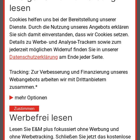
Wasserstoffinfrastrukturen, die Angleichung der
lesen
technischen Anforderungen für den Handel mit
molekularem
Wasserstoff und die Unterstützung bei
Cookies helfen uns bei der Bereitstellung unserer
der Etablierung eines entsprechenden Marktes, der
Dienste. Durch die Nutzung unseres Angebots erklären
den Handel zwischen Erzeugern und Abnehmern
Sie sich damit einverstanden, dass wir Cookies setzen.
ermöglichen soll.
Details zu Werbe- und Analyse-Trackern sowie zum
jederzeit möglichen Widerruf finden Sie in unserer
Bereits am 26.
September 2023 unterzeichneten
Datenschutzerklärung
am Ende jeder Seite.
Staatssekretär Nimmermann und der zuständige
britische Staatssekretär Lord Martin Callanan vom
Tracking: Zur Verbesserung und Finanzierung unseres
DESNZ eine gemeinsame Absichtserklärung für eine
Webangebots arbeiten wir mit Drittanbietern
vertiefte Zusammenarbeit im Bereich Wasserstoff.
zusammen.*
mehr Optionen
Darauf aufbauend schlossen am 3.
November 2023
Bundeswirtschaftsminister Robert Habeck (Grüne)
Zustimmen
Werbefrei lesen
und die damalige britische Energieministerin Claire
Coutinho eine gemeinsame Erklärung mit dem Ziel,
Lesen Sie E&M plus fokussiert ohne Werbung und
die strategische Kooperation zwischen Deutschland
ohne Werbetracking. Schließen Sie jetzt das kostenlose
und dem Vereinigten Königreich in zentralen