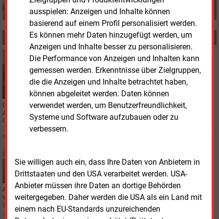
ausspielen: Anzeigen und Inhalte können
basierend auf einem Profil personalisiert werden.
Es können mehr Daten hinzugefügt werden, um
MEHR ZUM THEMA
Anzeigen und Inhalte besser zu personalisieren.
Donnerstag, 2.10.2025, 10:55
Die Performance von Anzeigen und Inhalten kann
OFFSHORE-WASSERSTOFF
gemessen werden. Erkenntnisse über Zielgruppen,
Aquaventus drängt auf Wasserstoffstrategie fürs
die die Anzeigen und Inhalte betrachtet haben,
Meer
können abgeleitet werden. Daten können
verwendet werden, um Benutzerfreundlichkeit,
Die Nordsee soll Europas Wasserstoff-Kraftwerk werden. In Hamburg haben
Aquaventus und Partner nun die Bundesregierung zu einem verbindlichen
Systeme und Software aufzubauen oder zu
Offshore-Aktionsplan aufgefordert.
verbessern.
Dienstag, 13.05.2025, 15:13
STROMNETZ
Sie willigen auch ein, dass Ihre Daten von Anbietern in
Ostsee-Netzbetreiber legen Offshore-Roadmap vor
Drittstaaten und den USA verarbeitet werden. USA-
Anbieter müssen ihre Daten an dortige Behörden
Acht Übertragungsnetzbetreiber aus Ostsee-Anrainerstaaten haben in
weitergegeben. Daher werden die USA als ein Land mit
Warschau eine Roadmap für ein resilientes Offshore-Stromnetz vorgestellt.
Sie fordern einen Sicherheitsplan.
einem nach EU-Standards unzureichenden