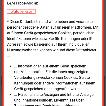
E&M Probe-Abo ab.
Bereichen der Energie- und Klimapolitik zu
intensivieren und im Bereich des Wasserstoffs
Werbefrei lesen
Handel und Investitionen durch aufeinander
* Diese Drittanbieter und wir erheben und verarbeiten
abgestimmte Regulierungsrahmen zu erleichtern. Die
personenbezogene Daten auf unseren Plattformen. Mit
Studie gibt nun Empfehlungen für das weitere
auf Ihrem Gerät gespeicherten Cookies, persönlichen
Vorgehen beider Seiten.
Identifikatoren wie bspw. Geräte-Kennungen oder IP-
Adressen sowie basierend auf Ihrem individuellen
Donnerstag, 24.04.2025, 09:03 Uhr
Nutzungsverhalten können wir und diese Drittanbieter
Susanne Harmsen
...
© 2026 Energie & Management GmbH
... Informationen auf einem Gerät speichern
und/oder abrufen: Für die Ihnen angezeigten
Verarbeitungszwecke können Cookies, Geräte-
Susanne Harmsen
Kennungen oder andere Informationen auf Ihrem
+49 (0) 151 28207503
Gerät gespeichert oder abgerufen werden.
s.harmsen@energie-
... Personalisierte Anzeigen und Inhalte, Anzeigen-
und-management.de
und Inhaltsmessungen, Erkenntnisse über
Zielgruppen und Produktentwicklungen