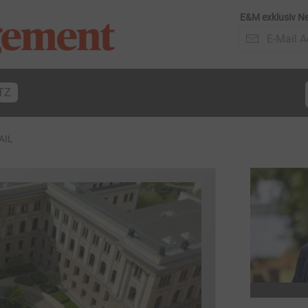
E&M exklusiv Ne
TZ
AIL