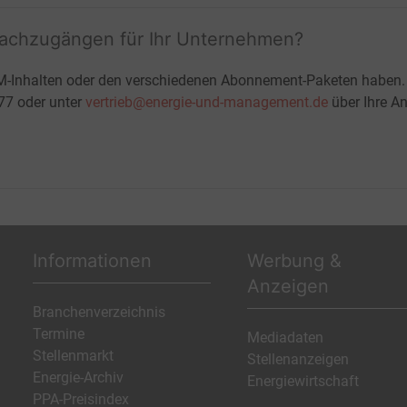
fachzugängen für Ihr Unternehmen?
M-Inhalten oder den verschiedenen Abonnement-Paketen haben.
-77 oder unter
vertrieb@energie-und-management.de
über Ihre An
Informationen
Werbung &
Anzeigen
Branchenverzeichnis
Termine
Mediadaten
Stellenmarkt
Stellenanzeigen
Energie-Archiv
Energiewirtschaft
PPA-Preisindex