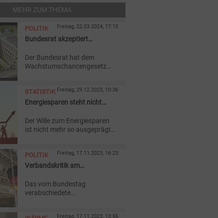
MEHR ZUM THEMA
Freitag, 22.03.2024, 17:10
POLITIK
Bundesrat akzeptiert
Wachstumschancengesetz
Der Bundesrat hat dem
und Biodiesel
Wachstumschancengesetz
zugestimmt und dem
Haushaltsfinanzierungsgesetz
Freitag, 29.12.2023, 10:36
STATISTIK
2024 sowie die Einführung des
Klimageldes noch in diesem
Energiesparen steht nicht
Jahr gefordert.
mehr ganz oben
Der Wille zum Energiesparen
ist nicht mehr so ausgeprägt
wie ein Jahr zuvor. Das zeigt
eine Umfrage zu den
Freitag, 17.11.2023, 16:23
POLITIK
Vorsätzen für 2024. Es wird
auch wieder mehr geheizt.
Verbandskritik am
Wärmeplanungsgesetz
Das vom Bundestag
verabschiedete
Wärmeplanungsgesetz trifft
auf Zustimmung, aber auch
Freitag, 17.11.2023, 13:56