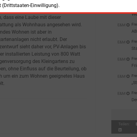
verboten. Das uneingeschränkte
we
(Drittstaaten-Einwilligung).
Fre
nden einer PV-Anlage könne aber dazu
We
n, dass eine Laube mit dieser
attung als Wohnhaus angesehen wird.
Fre
E&M
AB
ndes Wohnen ist aber in
St
gartenanlagen nicht erlaubt. Der
Fre
E&M
zentwurf sieht daher vor, PV-Anlagen bis
St
er installierten Leistung von 800 Watt
Al
Fre
E&M
igenversorgung des Kleingartens zu
Fr
en, ohne Einfluss auf die Beurteilung, ob
ch um ein zum Wohnen geeignetes Haus
Fre
E&M
„S
lt.
Pa
Fre
E&M
De
si
Teilen: