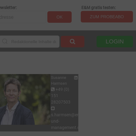
wsletter:
E&M gratis testen:
ZUM PROBEABO
OK
LOGIN
Susanne
Harmsen
+49 (0)
151
28207503
s.harmsen@energie-
und-
management.de