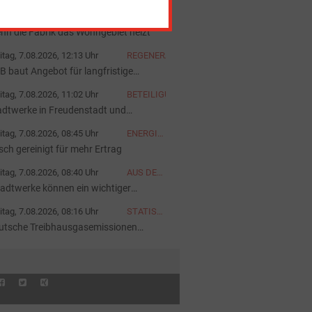
iter
itag, 7.08.2026, 12:38 Uhr
GASTBEITRAG
nn die Fabrik das Wohngebiet heizt
itag, 7.08.2026, 12:13 Uhr
REGENERATIVE
B baut Angebot für langfristige
rombeschaffung aus
itag, 7.08.2026, 11:02 Uhr
BETEILIGUNG
adtwerke in Freudenstadt und
tensteig kooperieren
itag, 7.08.2026, 08:45 Uhr
ENERGIEFOTO
DER
isch gereinigt für mehr Ertrag
WOCHE
itag, 7.08.2026, 08:40 Uhr
AUS DER
AKUELLEN
tadtwerke können ein wichtiger
AUSGABE
rtner sein“
itag, 7.08.2026, 08:16 Uhr
STATISTIK
DES
utsche Treibhausgasemissionen
TAGES
nken