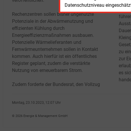
veröffentlichen.
noch 
Datenschutzniveau eingeschätzt 
Verwe
Rechenzentren sollen bisher ungenutzte
führe
Potenziale in der Abwärmenutzung und
Ausst
effizienten Kühlung durch
Dauer
Energieeffizienzmaßnahmen ausbauen.
Klein
Potenzielle Wärmelieferanten und
Geset
Fernwärmeunternehmen sollen in Kontakt
zu ein
kommen. Auch hierfür ist ein öffentliches
zur E
Register geplant, zudem die verstärkte
erlaub
Nutzung von erneuerbarem Strom.
es si
hande
Zudem forderte der Bundesrat, den Vollzug
Montag, 23.10.2023, 12:07 Uhr
Susanne Harmsen
© 2026 Energie & Management GmbH