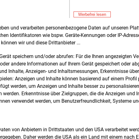
El
n Evers (CDU) forderte daher die
Fre
E&M
sregierung auf, bei dem Gesetz
En
Werbefrei lesen
als nachzusteuern.
Er
Fre
rheben und verarbeiten personenbezogene Daten auf unseren Plat
St
chen Identifikatoren wie bspw. Geräte-Kennungen oder IP-Adres
Rechtssicherheit im PV-Paket
So
können wir und diese Drittanbieter ...
Fre
E&M
EV
undesrat möchte die Rechtssicherheit
an
m Gerät speichern und/oder abrufen: Für die Ihnen angezeigten 
er Nutzung von Photovoltaikanlagen in
Fre
E&M
oder andere Informationen auf Ihrem Gerät gespeichert oder ab
So
gärten stärken. Auf Anregung von Bayern
n und Inhalte, Anzeigen- und Inhaltsmessungen, Erkenntnisse übe
Au
lossen die Länder, einen
Fre
E&M
elen: Anzeigen und Inhalte können basierend auf einem Profil p
rechenden Gesetzentwurf in den
Be
ügt werden, um Anzeigen und Inhalte besser zu personalisiere
chen Bundestag einzubringen.
Ho
werden. Erkenntnisse über Zielgruppen, die die Anzeigen und I
Fre
E&M
ch soll eine entsprechende Änderung
önnen verwendet werden, um Benutzerfreundlichkeit, Systeme u
Ce
undeskleingartengesetzes die
Ni
slage klären.
Fre
E&M
En
de
i die Nutzung von Solaranlagen in
 Daten von Anbietern in Drittstaaten und den USA verarbeitet we
Fre
E&M
gärten derzeit weder ausdrücklich erlaubt
Hi
ergegeben. Daher werden die USA als ein Land mit einem nach 