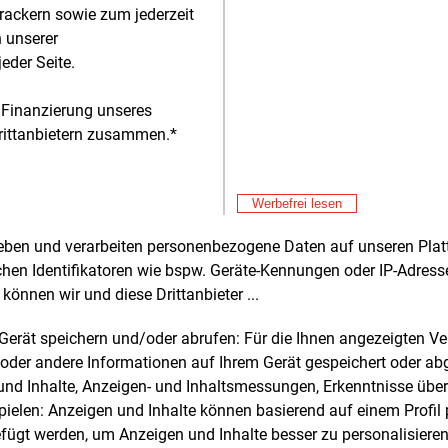
rackern sowie zum jederzeit
itt der beabsichtigten Änderung
n unserer
richtet werden. Kunden haben im Falle
eder Seite.
 Preiserhöhung ein
rkündigungsrecht, das bis zum
 Finanzierung unseres
unkt des Wirksamwerdens der Änderung
rittanbietern zusammen.*
üben ist. Die Bundesnetzagentur stehe
Alle 
l mit betroffenen Kunden, den
ielieferanten als auch den
Mit
E&M
Werbefrei lesen
aucherverbänden im Austausch.
En
rheben und verarbeiten personenbezogene Daten auf unseren Plat
Mit
E&M
undesnetzagentur prüft fortlaufend, ob
chen Identifikatoren wie bspw. Geräte-Kennungen oder IP-Adres
Ve
eferanten die energierechtlichen
ei
können wir und diese Drittanbieter ...
Mit
E&M
lichtungen einhalten. Sie kann
Ro
htsrechtliche Schritte einleiten, wenn
m Gerät speichern und/oder abrufen: Für die Ihnen angezeigten 
erdacht besteht, dass
Mit
oder andere Informationen auf Ihrem Gerät gespeichert oder ab
E&M
ieunternehmen gegen das
Mi
n und Inhalte, Anzeigen- und Inhaltsmessungen, Erkenntnisse übe
iewirtschaftsgesetz verstoßen. Dabei
Au
elen: Anzeigen und Inhalte können basierend auf einem Profil p
Mit
E&M
eweils berücksichtigt, inwieweit sich
ügt werden, um Anzeigen und Inhalte besser zu personalisiere
Kl