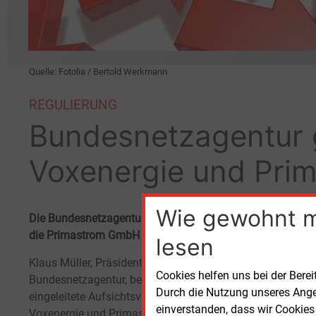
Quelle: Fotolia / Bertold Werkmann
REGULIERUNG
Bundesnetzagentur 
Voxenergie und Pri
Wie gewohnt 
Die Bundesnetzagentur hat am 24. Mai ein Aufsichtsver
die Primastrom GmbH eingeleitet wegen des Verdachts a
lesen
Klaus Müller, Präsident der
Geset
Cookies helfen uns bei der Berei
Bundesnetzagentur, begründete das
Haush
Durch die Nutzung unseres Ange
eingeleitete Aufsichtsverfahren gegen
späte
einverstanden, dass wir Cookies
Voxenergie und Primastrom mit
Letzt