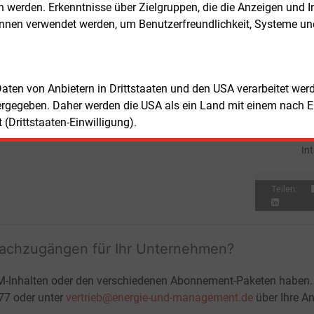
tspunkte für systematische Missstände
werden. Erkenntnisse über Zielgruppen, die die Anzeigen und I
Mit
E&M
en. Die Bundesnetzagentur kann das
önnen verwendet werden, um Benutzerfreundlichkeit, Systeme u
Fa
swidrige Verhalten untersagen.
pr
Mit
E&M
ffene Verbraucher finden Informationen
Kf
er
Internetseite der Bundesnetzagentur
.
 Daten von Anbietern in Drittstaaten und den USA verarbeitet we
Mit
E&M
ergegeben. Daher werden die USA als ein Land mit einem nach 
DE
(Drittstaaten-Einwilligung).
He
Mit
E&M
In
Teilen:
fachzugängen für Ihr Unternehmen?
M-Inhalten oder den verschiedenen Abonnement-Paketen haben.
-77 oder unter
vertrieb@energie-und-management.de
über Ihre An