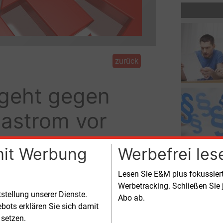
zurück
geht gegen
mastrom vor
mit Werbung
Werbefrei les
fahren gegen die Voxenergie GmbH und
uf unangekündigte Preiserhöhungen.
Lesen Sie E&M plus fokussie
zlich vorgeschrieben ist, dass
Werbetracking. Schließen Sie 
tstellung unserer Dienste.
altskunden über Preisänderungen
Abo ab.
bots erklären Sie sich damit
stens einen Monat und alle übrigen
 setzen.
verbraucher spätestens zwei Wochen vor