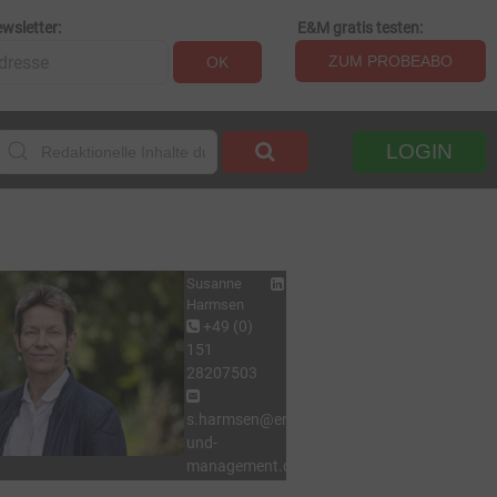
wsletter:
E&M gratis testen:
ZUM PROBEABO
OK
LOGIN
Susanne
Harmsen
+49 (0)
151
28207503
s.harmsen@energie-
und-
management.de