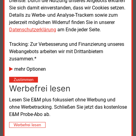
Dienste. Durch die Nutzung unseres Angebots erklären
der Marktmachtverhältnisse in diesem Bereich sehr
Sie sich damit einverstanden, dass wir Cookies setzen.
genau. Das Bundeskartellamt hat den gesetzlichen
Details zu Werbe- und Analyse-Trackern sowie zum
Auftrag, mindestens alle zwei Jahre einen
jederzeit möglichen Widerruf finden Sie in unserer
gesonderten Bericht über die Wettbewerbssituation
Datenschutzerklärung
am Ende jeder Seite.
bei der Erzeugung elektrischer Energie zu
veröffentlichen.
Tracking: Zur Verbesserung und Finanzierung unseres
Webangebots arbeiten wir mit Drittanbietern
Die Berichte sollen den Marktakteuren mehr
zusammen.*
Rechtssicherheit über ihre jeweils aktuelle
Marktposition verschaffen. Aufgrund der bereits
mehr Optionen
vorhersehbaren Entwicklungen gerade auch im Zuge
Zustimmen
des fortschreitenden Atom- und Kohleausstiegs
Werbefrei lesen
erwägt das Bundeskartellamt, auch den kommenden
Marktmachtbericht früher als nach der gesetzlich
Lesen Sie E&M plus fokussiert ohne Werbung und
vorgesehenen Zweijahresfrist zu veröffentlichen.
ohne Werbetracking. Schließen Sie jetzt das kostenlose
E&M Probe-Abo ab.
Der
Marktmachtbericht 2020 des Bundeskartellamts
Werbefrei lesen
steht im Internet bereit.