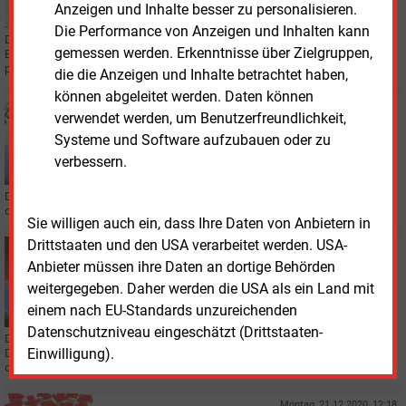
Anzeigen und Inhalte besser zu personalisieren.
Die Performance von Anzeigen und Inhalten kann
Der Kartellamts-Chef zeigt sich in Sorge, dass der Wettbewerb auf dem
gemessen werden. Erkenntnisse über Zielgruppen,
Energiemarkt leidet. Es dürfe niemand „unbotmäßig“ von Engpässen
profitieren. Mundt kündigte einen Bericht an.
die die Anzeigen und Inhalte betrachtet haben,
können abgeleitet werden. Daten können
Donnerstag, 14.01.2021, 13:58
verwendet werden, um Benutzerfreundlichkeit,
VERANSTALTUNG
Systeme und Software aufzubauen oder zu
RWE-Chef kritisiert falsche Regulierungsanreize
verbessern.
Der RWE-Vorstandsvorsitzende Rolf Martin Schmitz hätte bei den Vorgaben
der Politik gerne andere Prioritäten.
Sie willigen auch ein, dass Ihre Daten von Anbietern in
Drittstaaten und den USA verarbeitet werden. USA-
Montag, 4.01.2021, 15:42
Anbieter müssen ihre Daten an dortige Behörden
REGENERATIVE
49,3 % Erneuerbaren-Anteil an der Stromerzeugung
weitergegeben. Daher werden die USA als ein Land mit
2020
einem nach EU-Standards unzureichenden
Datenschutzniveau eingeschätzt (Drittstaaten-
Die Bundesnetzagentur hat Strommarktdaten für 2020 veröffentlicht.
Einwilligung).
Danach lag der Anteil des aus erneuerbaren Energien erzeugten Stroms an
der Netzlast bei 49,3 % (2019: 46,1 %).
Montag, 21.12.2020, 12:18