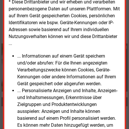
* Diese Drittanbieter und wir erheben und verarbeiten
personenbezogene Daten auf unseren Plattformen. Mit
Montag, 4.01.2021, 13:03 Uhr
Susanne Harmsen
auf Ihrem Gerät gespeicherten Cookies, persönlichen
Identifikatoren wie bspw. Geräte-Kennungen oder IP-
© 2026 Energie & Management GmbH
Adressen sowie basierend auf Ihrem individuellen
Nutzungsverhalten können wir und diese Drittanbieter
...
Susanne Harmsen
+49 (0) 151 28207503
... Informationen auf einem Gerät speichern
s.harmsen@energie-
und/oder abrufen: Für die Ihnen angezeigten
und-management.de
Verarbeitungszwecke können Cookies, Geräte-
Kennungen oder andere Informationen auf Ihrem
Gerät gespeichert oder abgerufen werden.
... Personalisierte Anzeigen und Inhalte, Anzeigen-
und Inhaltsmessungen, Erkenntnisse über
MEHR ZUM THEMA
Zielgruppen und Produktentwicklungen
ausspielen: Anzeigen und Inhalte können
Montag, 27.12.2021, 15:19
basierend auf einem Profil personalisiert werden.
POLITIK
Es können mehr Daten hinzugefügt werden, um
Mundt befürchtet Marktmissbrauch durch Engpässe