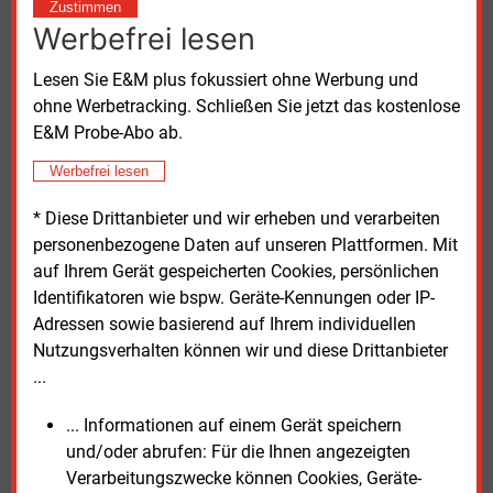
aktuellen Leipziger Fernwärmebedarfs. Somit
Zustimmen
könnten rund 100.000
Leipziger Wohnungen auf
Werbefrei lesen
diesem Weg CO2-neutral beheizt werden.
Lesen Sie E&M plus fokussiert ohne Werbung und
ohne Werbetracking. Schließen Sie jetzt das kostenlose
Gemäß Wärmeplanungsgesetz §3 Nr.13 ist
E&M Probe-Abo ab.
„unvermeidbare Abwärme“ Wärme, die als
unvermeidbares Nebenprodukt in einer
Werbefrei lesen
Industrieanlage, einer Stromerzeugungsanlage oder
im tertiären Sektor anfällt und ohne den Zugang zu
* Diese Drittanbieter und wir erheben und verarbeiten
einem Wärmenetz ungenutzt in die Luft oder in das
personenbezogene Daten auf unseren Plattformen. Mit
Wasser abgeleitet werden würde. Diese Abwärme ist
auf Ihrem Gerät gespeicherten Cookies, persönlichen
dann laut Gesetz CO2-neutral.
Identifikatoren wie bspw. Geräte-Kennungen oder IP-
Adressen sowie basierend auf Ihrem individuellen
Mehr Informationen zum
Abwärmeprojekt Leuna
Nutzungsverhalten können wir und diese Drittanbieter
stehen auf der Webseite bereit.
...
... Informationen auf einem Gerät speichern
Dienstag, 11.06.2024, 15:03 Uhr
und/oder abrufen: Für die Ihnen angezeigten
Susanne Harmsen
Verarbeitungszwecke können Cookies, Geräte-