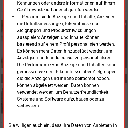
© 2026 Energie & Management GmbH
Kennungen oder andere Informationen auf Ihrem
Gerät gespeichert oder abgerufen werden.
... Personalisierte Anzeigen und Inhalte, Anzeigen-
und Inhaltsmessungen, Erkenntnisse über
Susanne Harmsen
Zielgruppen und Produktentwicklungen
+49 (0) 151 28207503
ausspielen: Anzeigen und Inhalte können
s.harmsen@energie-
und-management.de
basierend auf einem Profil personalisiert werden.
Es können mehr Daten hinzugefügt werden, um
Anzeigen und Inhalte besser zu personalisieren.
Die Performance von Anzeigen und Inhalten kann
gemessen werden. Erkenntnisse über Zielgruppen,
die die Anzeigen und Inhalte betrachtet haben,
MEHR ZUM THEMA
können abgeleitet werden. Daten können
Dienstag, 10.09.2024, 11:53
verwendet werden, um Benutzerfreundlichkeit,
KRAFTSTOFFE
Systeme und Software aufzubauen oder zu
C1 produziert erstes Methanol im Pilotprojekt
verbessern.
Leuna100
Im Chemiepark Leuna in Sachsen-Anhalt hat das Climate-Tech-Start-up C1
Green Chemicals aus Berlin im Pilotprojekt „Leuna100“ das erste Methanol
Sie willigen auch ein, dass Ihre Daten von Anbietern in
produziert.