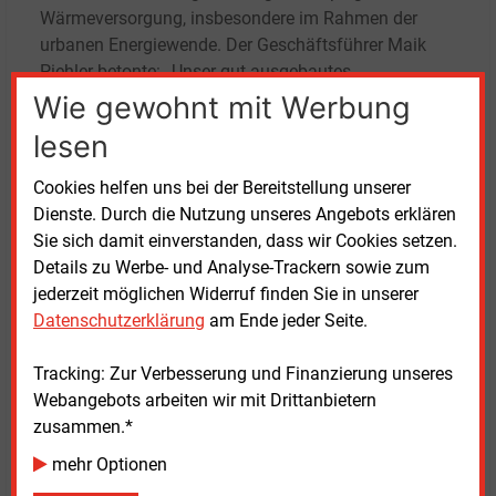
Wärmeversorgung, insbesondere im Rahmen der
urbanen Energiewende. Der Geschäftsführer Maik
Piehler betonte: „Unser gut ausgebautes
Fernwärmeverbundsystem ermöglicht es,
Wie gewohnt mit Werbung
Einzelfeuerungsanlagen durch effiziente Lösungen
lesen
zu ersetzen.“ Die Einbindung der Abwärme aus Leuna
leiste dabei nicht nur einen Beitrag zur
Cookies helfen uns bei der Bereitstellung unserer
Emissionsreduzierung, sondern auch zur
Dienste. Durch die Nutzung unseres Angebots erklären
langfristigen Kostenstabilität, da keine Brennstoffe
Sie sich damit einverstanden, dass wir Cookies setzen.
eingesetzt werden müssen.
Details zu Werbe- und Analyse-Trackern sowie zum
jederzeit möglichen Widerruf finden Sie in unserer
Im Sommer 2021 konnte als erster Meilenstein ein
Datenschutzerklärung
am Ende jeder Seite.
Kooperationsvertrag mit der Total Energies Raffinerie
in Leuna geschlossen werden, der die Eckpunkte der
Tracking: Zur Verbesserung und Finanzierung unseres
gemeinsamen Lösung regelt. Im Zentrum steht eine
Webangebots arbeiten wir mit Drittanbietern
Verbindungstrasse vom Industriestandort Leuna bis
zusammen.*
zum Stadtwerke-Standort in Kulkwitz. Die nutzbare
mehr Optionen
Wärmemenge entspricht rund 38
Prozent des