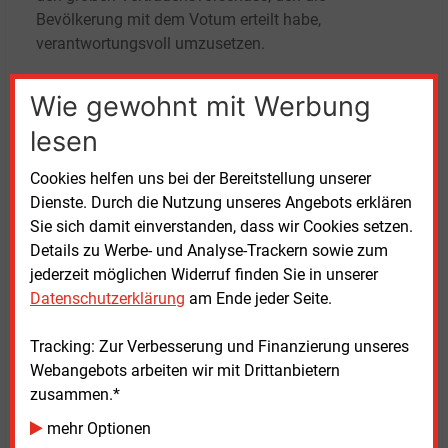
Bevölkerung mit dem Votum erteilt habe,
verantwortungsvoll umzusetzen.
Schon im Vorfeld hatte sich der Gemeinderat auf
Wie gewohnt mit Werbung
Bedingungen und Einschränkungen bei der
lesen
Realisierung des Windkraftprojekts verständigt.
Gebaut werden darf danach nur in den im
Cookies helfen uns bei der Bereitstellung unserer
Regionalplan ausgewiesenen Vorranggebieten. Die
Dienste. Durch die Nutzung unseres Angebots erklären
maximal sechs Anlagen sollen einen Mindestabstand
Sie sich damit einverstanden, dass wir Cookies setzen.
von 1.250
Metern zu geschlossenen Wohngebieten
Details zu Werbe- und Analyse-Trackern sowie zum
haben. Einwohner und Grundstückseigentümer
jederzeit möglichen Widerruf finden Sie in unserer
müssen an dem Vorhaben beteiligt werden.
Datenschutzerklärung
am Ende jeder Seite.
Beispielsweise soll ein großer Teil in Kommunal- und
Bürgerbesitz betrieben werden. Auch vergünstigte
Tracking: Zur Verbesserung und Finanzierung unseres
Stromtarife sind vorgesehen.
Webangebots arbeiten wir mit Drittanbietern
zusammen.*
Dienstag, 7.06.2022, 15:59 Uhr
mehr Optionen
G�nter Drewnitzky