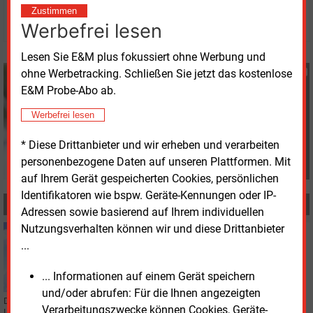
Zustimmen
© 2026 Energie & Management GmbH
Werbefrei lesen
Lesen Sie E&M plus fokussiert ohne Werbung und
Günter Drewnitzky
ohne Werbetracking. Schließen Sie jetzt das kostenlose
+49 (0) 8152 9311 15
E&M Probe-Abo ab.
G.Drewnitzky@energie-
Werbefrei lesen
und-management.de
* Diese Drittanbieter und wir erheben und verarbeiten
personenbezogene Daten auf unseren Plattformen. Mit
auf Ihrem Gerät gespeicherten Cookies, persönlichen
Identifikatoren wie bspw. Geräte-Kennungen oder IP-
MEHR ZUM THEMA
Adressen sowie basierend auf Ihrem individuellen
Nutzungsverhalten können wir und diese Drittanbieter
Dienstag, 26.07.2022, 14:15
...
KLIMASCHUTZ
FfE: So verfehlt Bayern die Klimaneutralität krachend
... Informationen auf einem Gerät speichern
und/oder abrufen: Für die Ihnen angezeigten
Der Freistaat hat sich das damals schärfste Null-Emissions-Ziel unter den
Verarbeitungszwecke können Cookies, Geräte-
Ländern gegeben. Er liegt aber mit der Umsetzung "nicht im Ansatz" im Plan,