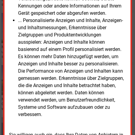
so eine Studie für den VBEW.
Kennungen oder andere Informationen auf Ihrem
Gerät gespeichert oder abgerufen werden.
Montag, 20.06.2022, 12:47
... Personalisierte Anzeigen und Inhalte, Anzeigen-
WINDKRAFT ONSHORE
und Inhaltsmessungen, Erkenntnisse über
Zwölf Maßnahmen für mehr Windstrom vorgelegt
Zielgruppen und Produktentwicklungen
ausspielen: Anzeigen und Inhalte können
Mit zwölf Maßnahmen könnte mehr Strom aus Windkraft an Land erzeugt
basierend auf einem Profil personalisiert werden.
und genutzt werden, schlägt die Deutsche Energieagentur (Dena) vor. Sie
Es können mehr Daten hinzugefügt werden, um
sollten ins neue Gesetz aufgenommen werden.
Anzeigen und Inhalte besser zu personalisieren.
Freitag, 17.06.2022, 13:22
Die Performance von Anzeigen und Inhalten kann
WINDKRAFT ONSHORE
gemessen werden. Erkenntnisse über Zielgruppen,
Industrie- und Gewerbegebiete sollen
die die Anzeigen und Inhalte betrachtet haben,
Windradstandort werden
können abgeleitet werden. Daten können
Mehr Flächen für Windkraftanlagen an Land könnten in Industrie- und
verwendet werden, um Benutzerfreundlichkeit,
Gewerbegebieten erschlossen werden, schlägt die Branche vor. Dafür
Systeme und Software aufzubauen oder zu
würden Änderungen im Baurecht helfen.
verbessern.
Donnerstag, 16.06.2022, 12:11
WINDKRAFT OFFSHORE
Vattenfall macht alte Rotorblätter zu neuen Skiern
Sie willigen auch ein, dass Ihre Daten von Anbietern in