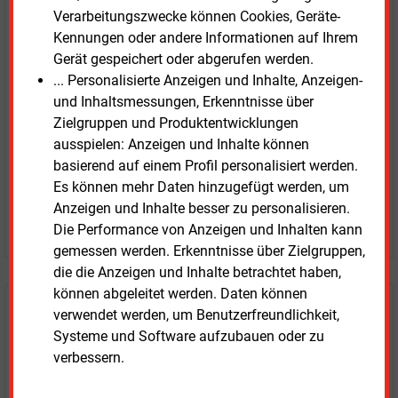
Verarbeitungszwecke können Cookies, Geräte-
E&M
Testen Sie
kostenlos und
Kennungen oder andere Informationen auf Ihrem
unverbindlich
Gerät gespeichert oder abgerufen werden.
... Personalisierte Anzeigen und Inhalte, Anzeigen-
Zwei Wochen kostenfreier Zugang
und Inhaltsmessungen, Erkenntnisse über
Zugang auf stündlich aktualisierte Nachrichten mit
Zielgruppen und Produktentwicklungen
Prognose- und Marktdaten
ausspielen: Anzeigen und Inhalte können
+ einmal täglich E&M daily
basierend auf einem Profil personalisiert werden.
+ zwei Ausgaben der Zeitung E&M
Es können mehr Daten hinzugefügt werden, um
ohne automatische Verlängerung
Anzeigen und Inhalte besser zu personalisieren.
JETZT KOSTENLOS TESTEN
Die Performance von Anzeigen und Inhalten kann
gemessen werden. Erkenntnisse über Zielgruppen,
die die Anzeigen und Inhalte betrachtet haben,
können abgeleitet werden. Daten können
Login für Kunden
verwendet werden, um Benutzerfreundlichkeit,
Systeme und Software aufzubauen oder zu
verbessern.