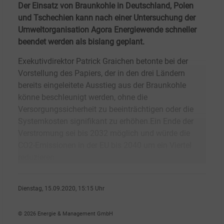
Der Einsatz von Braunkohle in Deutschland, Polen
und Tschechien kann nach einer Untersuchung der
Umweltorganisation Agora Energiewende schneller
beendet werden als bislang geplant.
Exekutivdirektor Patrick Graichen betonte bei der
Vorstellung des Papiers, der in den drei Ländern
bereits eingeleitete Ausstieg aus der Braunkohle
könne beschleunigt werden, ohne die
Versorgungssicherheit zu beeinträchtigen oder die
Systemkosten signifikant zu erhöhen.Ein Ende der
Verstromung sei bis 2032 möglich und würde die
CO2-Emissionen in der EU bis 2040 um ein Viertel
reduzieren
Dienstag, 15.09.2020, 15:15 Uhr
Tom Weing�rtner
© 2026 Energie & Management GmbH