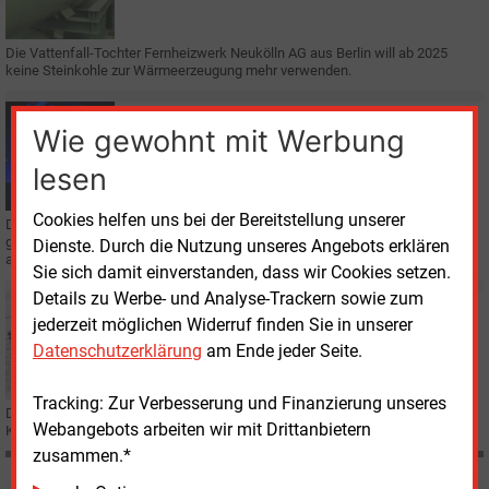
Die Vattenfall-Tochter Fernheizwerk Neukölln AG aus Berlin will ab 2025
keine Steinkohle zur Wärmeerzeugung mehr verwenden.
Dienstag, 15.09.2020, 09:33
Wie gewohnt mit Werbung
E&M
STATISTIK
CO2-Intensität der EU-Stromproduktion sinkt
lesen
Cookies helfen uns bei der Bereitstellung unserer
Die CO2-Emissionen, die mit der Stromerzeugung in Europa verbunden sind,
gehen nach einem Bericht des Branchenverbandes Eurelectric schneller als
Dienste. Durch die Nutzung unseres Angebots erklären
angenommen zurück.
Sie sich damit einverstanden, dass wir Cookies setzen.
Details zu Werbe- und Analyse-Trackern sowie zum
Freitag, 11.09.2020, 16:40
jederzeit möglichen Widerruf finden Sie in unserer
POLITIK
Datenschutzerklärung
am Ende jeder Seite.
Geteiltes Echo auf Altmaier-Vorschläge
Tracking: Zur Verbesserung und Finanzierung unseres
Die Vorschläge von Bundeswirtschaftsministers Peter Altmaier zur
Webangebots arbeiten wir mit Drittanbietern
Klimapolitik sind auf ein unterschiedliches Echo gestoßen.
zusammen.*