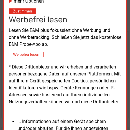
mehr Optionen
Möchten Sie diese und
Zustimmen
weitere Nachrichten lesen?
Werbefrei lesen
Lesen Sie E&M plus fokussiert ohne Werbung und
ohne Werbetracking. Schließen Sie jetzt das kostenlose
Kaufen Sie den Artikel
E&M Probe-Abo ab.
erhalten Sie sofort diesen redaktionellen Beitrag für
Werbefrei lesen
nur €
8.93
* Diese Drittanbieter und wir erheben und verarbeiten
personenbezogene Daten auf unseren Plattformen. Mit
auf Ihrem Gerät gespeicherten Cookies, persönlichen
Identifikatoren wie bspw. Geräte-Kennungen oder IP-
Adressen sowie basierend auf Ihrem individuellen
Nutzungsverhalten können wir und diese Drittanbieter
JETZT ARTIKEL KAUFEN
...
... Informationen auf einem Gerät speichern
und/oder abrufen: Für die Ihnen angezeigten