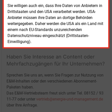
Sie willigen auch ein, dass Ihre Daten von Anbietern in
Drittstaaten und den USA verarbeitet werden. USA-
Anbieter müssen ihre Daten an dortige Behörden
weitergegeben. Daher werden die USA als ein Land mit
einem nach EU-Standards unzureichenden
LOGIN
Datenschutzniveau eingeschätzt (Drittstaaten-
Einwilligung).
Haben Sie Interesse an Content oder
Mehrfachzugängen für Ihr Unternehmen?
Sprechen Sie uns an, wenn Sie Fragen zur Nutzung von
E&M-Inhalten oder den verschiedenen Abonnement-
Paketen haben.
Das E&M-Vertriebsteam freut sich unter Tel. 08152 / 93
11-77 oder unter
vertrieb@energie-und-management.de
über Ihre Anfrage.