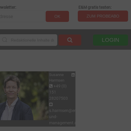
wsletter:
E&M gratis testen:
ZUM PROBEABO
OK
LOGIN
Susanne
Harmsen
+49 (0)
151
28207503
s.harmsen@energie-
und-
management.de