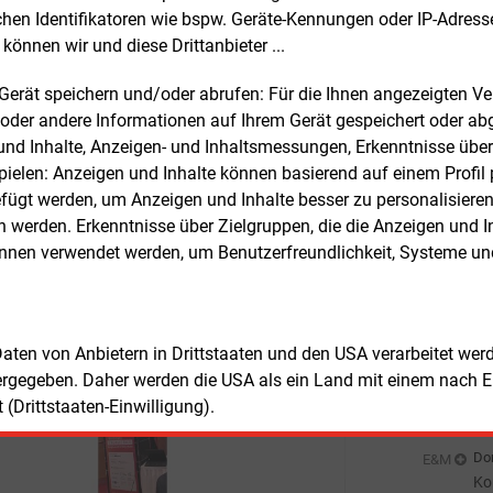
chen Identifikatoren wie bspw. Geräte-Kennungen oder IP-Adres
nehmen auch noch Know How für die
Don
E&M
können wir und diese Drittanbieter ...
ng. Dafür sollen Akteure vernetzt
Bu
n und Best-Practice-Beispiele publiziert
zu
Don
E&M
m Gerät speichern und/oder abrufen: Für die Ihnen angezeigten 
n. Eine „Bundesabwärmetagung“
Wä
oder andere Informationen auf Ihrem Gerät gespeichert oder ab
pft alle deutschen Akteure, sie wird sich
Ha
n und Inhalte, Anzeigen- und Inhaltsmessungen, Erkenntnisse übe
Don
als am 10. Oktober 2024 in Berlin
E&M
elen: Anzeigen und Inhalte können basierend auf einem Profil p
Wi
n, kündigte Fröhlich an. Die Deutsche
Ei
ügt werden, um Anzeigen und Inhalte besser zu personalisiere
trie habe insgesamt 60 bis 70 Milliarden
Don
E&M
werden. Erkenntnisse über Zielgruppen, die die Anzeigen und I
esichertes technisch nutzbares
E-
önnen verwendet werden, um Benutzerfreundlichkeit, Systeme u
potenzial im Abgas. Dies gelte es zu
Don
ließen, um die Energieeffizienz zu
Pr
en und die Klimaschutzziele
Don
ngünstig zu erreichen.
E&M
 Daten von Anbietern in Drittstaaten und den USA verarbeitet we
In
ergegeben. Daher werden die USA als ein Land mit einem nach 
En
Don
E&M
(Drittstaaten-Einwilligung).
Wa
sc
Don
E&M
Ko