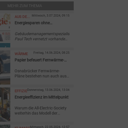
MEHR ZUM THEMA
Mittwoch, 3.07.2024, 09:15
AUS DER
Energiesparen ohne
ZEITUNG
Vorinvestition
Gebäudemanagementspezialist
Paul Tech vernetzt vorhandene
Hardware mit künstlicher
Intelligenz, um
Freitag, 14.06.2024, 08:25
WÄRME
Bestandsgebäude effizienter
mit Energie zu versorgen.
Papier befeuert Fernwärme-
Pläne in Osnabrück
Osnabrücker Fernwärme-
Pläne bestehen nun auch aus
Papier. Ein Spezialpapier-
Hersteller könnte bis zu 60
Donnerstag, 13.06.2024, 13:04
EFFIZIENZ
Millionen kWh Abwärme pro
Jahr für das Leitungsnetz der
Energieeffizienz im Mittelpunkt
Stadtwerke liefern.
Warum die All-Electric-Society
weiterhin das Modell der
Zukunft ist, erläuterte
Staatssekretär Stefan Wenzel
Mittwoch, 22.05.2024, 12:57