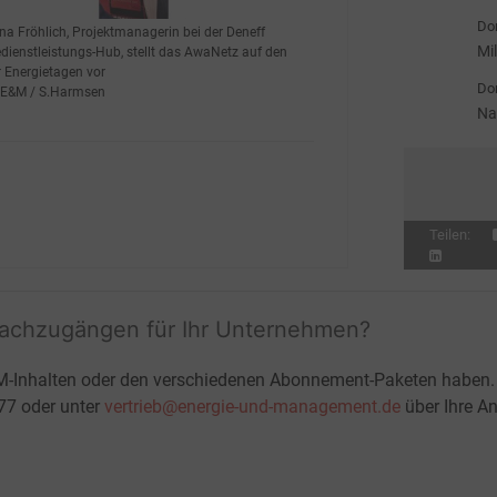
ge
Don
na Fröhlich, Projektmanagerin bei der Deneff
Mi
dienstleistungs-Hub, stellt das AwaNetz auf den
r Energietagen vor
st
Don
: E&M / S.Harmsen
Na
Teilen:
fachzugängen für Ihr Unternehmen?
M-Inhalten oder den verschiedenen Abonnement-Paketen haben.
-77 oder unter
vertrieb@energie-und-management.de
über Ihre An