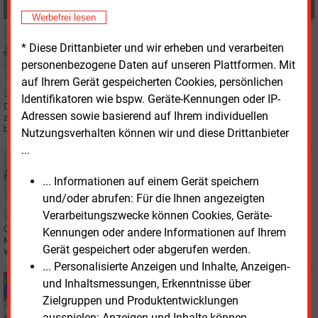
MEHR ZUM THEMA
Werbefrei lesen
Freitag, 27.10.2023, 16:54
* Diese Drittanbieter und wir erheben und verarbeiten
VERTRIEB
personenbezogene Daten auf unseren Plattformen. Mit
Augsburg senkt erneut Strompreis
auf Ihrem Gerät gespeicherten Cookies, persönlichen
Identifikatoren wie bspw. Geräte-Kennungen oder IP-
Die Stadtwerke Augsburg setzen den Strompreis in der Grundversorgung
Adressen sowie basierend auf Ihrem individuellen
zum Jahreswechsel deutlich unter die 40-Cent-Marke. Und der Gaspreis
bleibt unter der staatlichen Preisbremse.
Nutzungsverhalten können wir und diese Drittanbieter
...
Montag, 28.08.2023, 16:46
VERTRIEB
... Informationen auf einem Gerät speichern
Grüne Mauerblümchen im Stromgeschäft
und/oder abrufen: Für die Ihnen angezeigten
Verarbeitungszwecke können Cookies, Geräte-
Ökostrom ist zunehmend gefragt, und die Zahl der Ökostrom-Tarife am
Kennungen oder andere Informationen auf Ihrem
Markt nimmt wieder zu. Doch das Geschäft spaltet sich wie gehabt in zwei
Gerät gespeichert oder abgerufen werden.
Welten.
... Personalisierte Anzeigen und Inhalte, Anzeigen-
Donnerstag, 3.08.2023, 16:56
und Inhaltsmessungen, Erkenntnisse über
STROM
Zielgruppen und Produktentwicklungen
EWE schraubt Strompreis weiter herunter
ausspielen: Anzeigen und Inhalte können