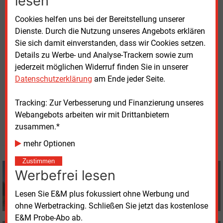
lesen
die Netzentgelte, die bis zu einem Viertel der Kosten
Cookies helfen uns bei der Bereitstellung unserer
ausmachen: „Der Strompreis ist auf dem Land oft
Dienste. Durch die Nutzung unseres Angebots erklären
noch höher als in der Stadt, weil die
Sie sich damit einverstanden, dass wir Cookies setzen.
Netznutzungsentgelte aufgrund der geringeren
Details zu Werbe- und Analyse-Trackern sowie zum
Einwohnerdichte auf weniger Personen verteilt
jederzeit möglichen Widerruf finden Sie in unserer
werden“, so Steffen Suttner, Geschäftsführer Energie.
Datenschutzerklärung
am Ende jeder Seite.
Dienstag, 17.10.2023, 15:45 Uhr
Tracking: Zur Verbesserung und Finanzierung unseres
Volker Stephan
Webangebots arbeiten wir mit Drittanbietern
zusammen.*
© 2026 Energie & Management GmbH
mehr Optionen
Zustimmen
Volker Stephan
Werbefrei lesen
+49 (0) 8152 9311 0
info@energie-und-management.de
Lesen Sie E&M plus fokussiert ohne Werbung und
ohne Werbetracking. Schließen Sie jetzt das kostenlose
E&M Probe-Abo ab.