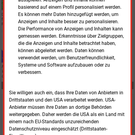
basierend auf einem Profil personalisiert werden.
Es können mehr Daten hinzugefügt werden, um
Die Preise bei EWE bröckeln weiter. Der Oldenburger Energiekonzern verlangt
für Strom in der Grundversorgung vom 1. Oktober an weniger. Es ist die dritte
Anzeigen und Inhalte besser zu personalisieren.
Preissenkung des Jahres.
Die Performance von Anzeigen und Inhalten kann
gemessen werden. Erkenntnisse über Zielgruppen,
Freitag, 21.07.2023, 11:01
die die Anzeigen und Inhalte betrachtet haben,
AUS DER AKTUELLEN ZEITUNG
Türöffner Ökostrom
können abgeleitet werden. Daten können
verwendet werden, um Benutzerfreundlichkeit,
Systeme und Software aufzubauen oder zu
Mit einem nicht alltäglichen Bürgerstrommodell etabliert der
Windkraftprojektierer „WestfalenWind“ sich zunehmend auch als
verbessern.
Ökostromanbieter.
Teilen:
Sie willigen auch ein, dass Ihre Daten von Anbietern in
Drittstaaten und den USA verarbeitet werden. USA-
Haben Sie Interesse an Content oder
Anbieter müssen ihre Daten an dortige Behörden
Mehrfachzugängen für Ihr Unternehmen?
weitergegeben. Daher werden die USA als ein Land mit
einem nach EU-Standards unzureichenden
Sprechen Sie uns an, wenn Sie Fragen zur Nutzung von
Datenschutzniveau eingeschätzt (Drittstaaten-
E&M-Inhalten oder den verschiedenen Abonnement-