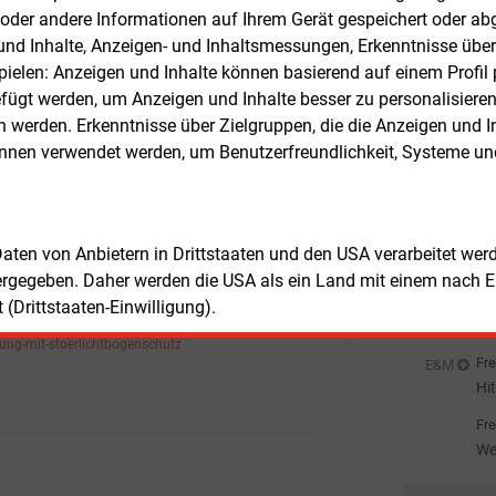
ders für warme Tage und Innenräume
St
oder andere Informationen auf Ihrem Gerät gespeichert oder ab
et. Erste Outfits von Van Heurck, Iturri
So
n und Inhalte, Anzeigen- und Inhaltsmessungen, Erkenntnisse übe
Fre
E&M
SD mit dieser Innovation sind seit 2025
elen: Anzeigen und Inhalte können basierend auf einem Profil p
EV
em Markt.
ügt werden, um Anzeigen und Inhalte besser zu personalisiere
an
Fre
E&M
werden. Erkenntnisse über Zielgruppen, die die Anzeigen und I
So
önnen verwendet werden, um Benutzerfreundlichkeit, Systeme u
Au
Fre
E&M
Be
Ho
Fre
E&M
 Daten von Anbietern in Drittstaaten und den USA verarbeitet we
Ce
ergegeben. Daher werden die USA als ein Land mit einem nach 
Ni
Fre
E&M
(Drittstaaten-Einwilligung).
führende Informationen unter:
En
//www.goretexprofessional.com/de/pyrad-
dung-mit-stoerlichtbogenschutz
de
Fre
E&M
Hi
we
Fre
We