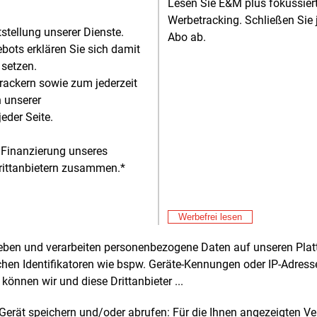
 GORE-TEX. Sie basiert auf einem
Lesen Sie E&M plus fokussie
igenten Materialaufbau, der sich bei
Werbetracking. Schließen Sie 
tstellung unserer Dienste.
mer Hitzeeinwirkung durch eine
Abo ab.
Alle 
bots erklären Sie sich damit
liche Flamme oder einen
 setzen.
sgefährlichen Störlichtbögen in eine
Fre
E&M
rackern sowie zum jederzeit
le Verkohlungsschicht verwandelt.
Ga
n unserer
ch wird der Wärmefluss effektiv
Sp
Fre
E&M
eder Seite.
iert und die Haut zuverlässig geschützt.
EV
Ös
 Finanzierung unseres
arke GORE-TEX baut die innovative
Fre
E&M
rittanbietern zusammen.*
St
logie kontinuierlich für
Fö
schiedliche Einsatzbereiche und
Fre
E&M
rungsverhältnisse aus. So ist die neue
So
Werbefrei lesen
 Generation by GORE-TEX LABS mit
Fre
E&M
/m² die leichteste Klasse-2-
rheben und verarbeiten personenbezogene Daten auf unseren Plat
Po
ichtbogenschutz-Technologie in
El
chen Identifikatoren wie bspw. Geräte-Kennungen oder IP-Adres
giger Konstruktion. Schutzbekleidung mit
Fre
E&M
können wir und diese Drittanbieter ...
En
r Technologie ist bis zu 45 Prozent
Er
ter als vergleichbare PSAgS und ist
m Gerät speichern und/oder abrufen: Für die Ihnen angezeigten 
Fre