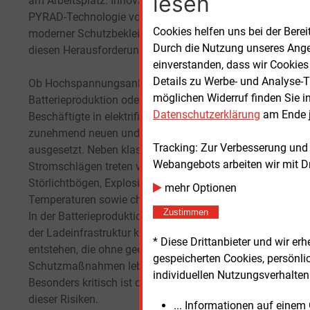
lesen
am Arbeitsplatz. Innovative Lösungen wie die
Marke
PYRAD-Technologie von GORE-TEX sind Teil
intell
Cookies helfen uns bei der Berei
moderner Schutzbekleidung und begegnen
extre
Durch die Nutzung unseres Ange
diesen Herausforderungen.
plötz
einverstanden, dass wir Cookies
leben
Details zu Werbe- und Analyse-T
Ob Hochspannungsanlagen,
stabi
möglichen Widerruf finden Sie i
Batterieproduktion oder Offshore-Windparks:
Dadur
Datenschutzerklärung
am Ende j
Beschäftigte in elektrifizierten Industrien sind
reduz
zunehmend neuen und komplexeren Gefahren
Tracking: Zur Verbesserung und
ausgesetzt. Neben klassischen Risiken wie
Die M
Webangebots arbeiten wir mit D
Stromschlägen treten verstärkt
Techno
Störlichtbögen, Explosionen, extreme
unter
mehr Optionen
Temperaturen sowie chemische Gefahren auf.
Witte
Zustimmen
In der Batterieproduktion oder beim Ausbau
PYRAD
der Ladeinfrastruktur können Energieniveaus
320 g
* Diese Drittanbieter und wir e
entstehen, die ohne geeignete
Störl
gespeicherten Cookies, persönli
Schutzmaßnahmen lebensbedrohlich sind.
einla
individuellen Nutzungsverhalten 
Besonders kritisch ist dabei die Kombination
diese
dieser Risiken.
leich
... Informationen auf eine