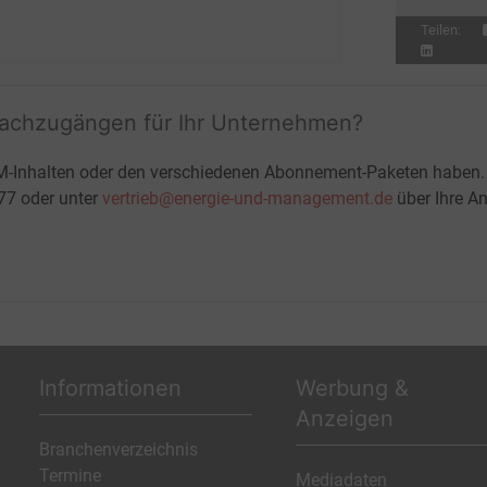
Teilen:
fachzugängen für Ihr Unternehmen?
M-Inhalten oder den verschiedenen Abonnement-Paketen haben.
-77 oder unter
vertrieb@energie-und-management.de
über Ihre An
Informationen
Werbung &
Anzeigen
Branchenverzeichnis
Termine
Mediadaten