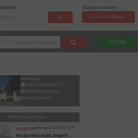
wsletter:
E&M gratis testen:
ZUM PROBEABO
OK
LOGIN
Advertorial
+49 (0) 8152 9311 0
info@energie-und-
management.de
MEHR ZUM THEMA
Montag, 20.07.2026, 10:04
ADVERTORIAL
Wo das Netz endet, beginnt