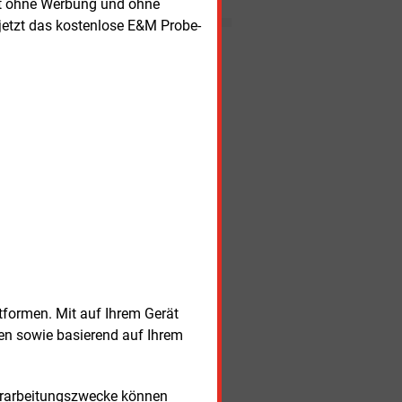
rt ohne Werbung und ohne
Komplexität erfordern neue
Strategien in der
jetzt das kostenlose E&M Probe-
Stromvermarktung. Welche
Nachrichten
Rolle Flexibilität, PPAs und Co-
Location künftig spielen.
itag, 7.08.2026, 17:22 Uhr
MARKTKOMMENTAR
spreise geben trotz Hormus-
annungen nach
itag, 7.08.2026, 17:20 Uhr
E-
FAHRZEUGE
N mit den meisten Ladesäulen in
terreich
itag, 7.08.2026, 17:14 Uhr
FÖRDERUNG
udie analysiert Relevanz von
rderinstrumenten
itag, 7.08.2026, 17:08 Uhr
STROMNETZ
 teilt man eine Stromgebotszone
itag, 7.08.2026, 16:57 Uhr
E-
FAHRZEUGE
tformen. Mit auf Ihrem Gerät
tsdam kündigt Liefervertrag für
ektrobusse
sen sowie basierend auf Ihrem
itag, 7.08.2026, 15:59 Uhr
BILANZ
BW mit mehr Umsatz aber weniger
trag
Verarbeitungszwecke können
itag, 7.08.2026, 15:56 Uhr
STROMNETZ