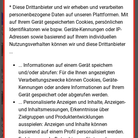
AUS DER AKTUELLEN ZEITUNG
* Diese Drittanbieter und wir erheben und verarbeiten
Der Effizienz-Markt braucht Standardlösungen
personenbezogene Daten auf unseren Plattformen. Mit
auf Ihrem Gerät gespeicherten Cookies, persönlichen
Identifikatoren wie bspw. Geräte-Kennungen oder IP-
Das junge Unternehmen Orcan Energy bietet flexible Abwärmemodule an.
Von dem Produkt sind mittlerweile auch finanzstarke Investoren überzeugt.
Adressen sowie basierend auf Ihrem individuellen
Nutzungsverhalten können wir und diese Drittanbieter
Mittwoch, 8.02.2023, 12:47
...
UNTERNEHMEN
Weiterer Investor steigt bei Orcan Energy ein
... Informationen auf einem Gerät speichern
und/oder abrufen: Für die Ihnen angezeigten
Der Abwärmespezialist Orcan Energy hat mit Otium Capital einen weiteren
Verarbeitungszwecke können Cookies, Geräte-
Kapitalgeber gewonnen.
Kennungen oder andere Informationen auf Ihrem
Gerät gespeichert oder abgerufen werden.
Mittwoch, 28.09.2022, 12:00
UNTERNEHMEN
... Personalisierte Anzeigen und Inhalte, Anzeigen-
Orcan Energy gewinnt weitere Investoren
und Inhaltsmessungen, Erkenntnisse über
Zielgruppen und Produktentwicklungen
ausspielen: Anzeigen und Inhalte können
Orcan Energy hat im vergangenen Jahr einen deutlichen Auftragsanstieg
verzeichnet. Für das weitere Wachstum hat der Münchner
basierend auf einem Profil personalisiert werden.
Abwärmespezialist nun mehr als 28 Mio. Euro eingesammelt.