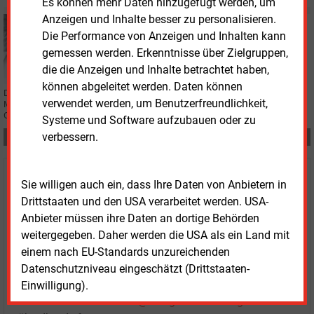
Es können mehr Daten hinzugefügt werden, um
Anzeigen und Inhalte besser zu personalisieren.
Mittwoch, 8.06.2022, 11:47
Die Performance von Anzeigen und Inhalten kann
PERSONALIE
gemessen werden. Erkenntnisse über Zielgruppen,
Jentsch neuer Finanzvorstand von Orcan Energy
die die Anzeigen und Inhalte betrachtet haben,
können abgeleitet werden. Daten können
Das Münchner Abwärmeunternehmen Orcan Energy verstärkt sein
verwendet werden, um Benutzerfreundlichkeit,
Management-Team: Marcus Jentsch wird neuer Finanzvorstand (CFO) bei
Orcan Energy.
Systeme und Software aufzubauen oder zu
verbessern.
Teilen:
Haben Sie Interesse an Content oder
Sie willigen auch ein, dass Ihre Daten von Anbietern in
Mehrfachzugängen für Ihr Unternehmen?
Drittstaaten und den USA verarbeitet werden. USA-
Anbieter müssen ihre Daten an dortige Behörden
Sprechen Sie uns an, wenn Sie Fragen zur Nutzung von
weitergegeben. Daher werden die USA als ein Land mit
E&M-Inhalten oder den verschiedenen Abonnement-
einem nach EU-Standards unzureichenden
Paketen haben.
Datenschutzniveau eingeschätzt (Drittstaaten-
Das E&M-Vertriebsteam freut sich unter Tel. 08152 / 93
Einwilligung).
11-77 oder unter
vertrieb@energie-und-management.de