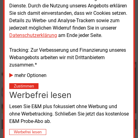
Dienste. Durch die Nutzung unseres Angebots erklären
Verdampfungstemperatur zum Einsatz.
Sie sich damit einverstanden, dass wir Cookies setzen.
Details zu Werbe- und Analyse-Trackern sowie zum
Dienstag, 27.07.2021, 13:09 Uhr
jederzeit möglichen Widerruf finden Sie in unserer
Heidi Roider
Datenschutzerklärung
am Ende jeder Seite.
© 2026 Energie & Management GmbH
Tracking: Zur Verbesserung und Finanzierung unseres
Webangebots arbeiten wir mit Drittanbietern
zusammen.*
Heidi Roider
+49 (0) 8152 9311 28
mehr Optionen
h.roider@energie-und-
Zustimmen
management.de
Werbefrei lesen
Lesen Sie E&M plus fokussiert ohne Werbung und
ohne Werbetracking. Schließen Sie jetzt das kostenlose
E&M Probe-Abo ab.
MEHR ZUM THEMA
Werbefrei lesen
Dienstag, 6.06.2023, 09:02