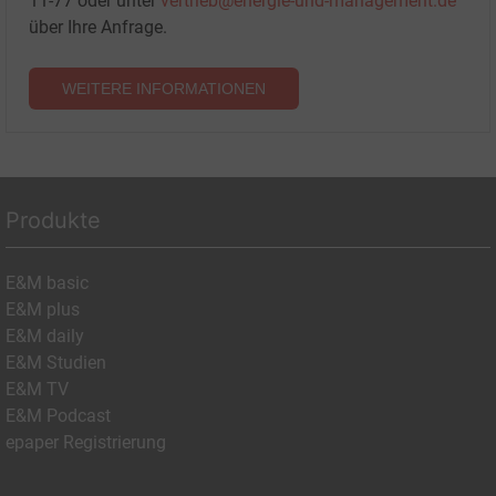
11-77 oder unter
vertrieb@energie-und-management.de
über Ihre Anfrage.
WEITERE INFORMATIONEN
Produkte
E&M basic
E&M plus
E&M daily
E&M Studien
E&M TV
E&M Podcast
epaper Registrierung