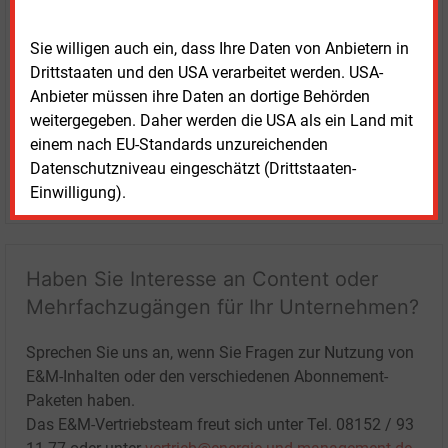
Sie willigen auch ein, dass Ihre Daten von Anbietern in
Drittstaaten und den USA verarbeitet werden. USA-
Anbieter müssen ihre Daten an dortige Behörden
weitergegeben. Daher werden die USA als ein Land mit
einem nach EU-Standards unzureichenden
Datenschutzniveau eingeschätzt (Drittstaaten-
LOGIN
Einwilligung).
Haben Sie Interesse an Content oder
Mehrfachzugängen für Ihr Unternehmen?
Sprechen Sie uns an, wenn Sie Fragen zur Nutzung von
E&M-Inhalten oder den verschiedenen Abonnement-
Paketen haben.
Das E&M-Vertriebsteam freut sich unter Tel. 08152 / 93