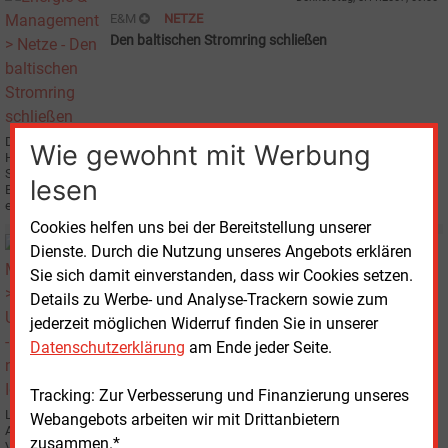
E&M
NETZE
Den baltischen Stromring schließen
Die Stromnetze von Litauen und Schweden sollen erstmals durch ein
Wie gewohnt mit Werbung
Hochspannungskabel miteinander verbunden werden. Der litauische
Stromversorger LE Lietuvos Energija AB und der schwedische Stromnetz-
lesen
Betreiber Svenska Kraftnät haben dazu eine erste Machbarkeitsstudie
erstellt.
Cookies helfen uns bei der Bereitstellung unserer
Montag, 26.03.2007, 14:50
Dienste. Durch die Nutzung unseres Angebots erklären
E&M
UNTERNEHMEN
Sie sich damit einverstanden, dass wir Cookies setzen.
Fusion für neues KKW Ignalina
Details zu Werbe- und Analyse-Trackern sowie zum
jederzeit möglichen Widerruf finden Sie in unserer
Datenschutzerklärung
am Ende jeder Seite.
Tracking: Zur Verbesserung und Finanzierung unseres
Litauens Regierung will dem staatlichen Energieversorger Lietuvos energija
Webangebots arbeiten wir mit Drittanbietern
AB (LE) die beiden Regionalversorger Rytu Skirstomieji Tinklai AB (RST) und
zusammen.*
Vakaru Skirstomieji Tinklai AB eingliedern.