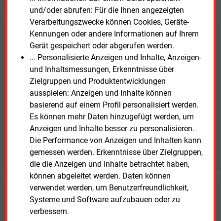
und/oder abrufen: Für die Ihnen angezeigten
Verarbeitungszwecke können Cookies, Geräte-
Kennungen oder andere Informationen auf Ihrem
E&M
Testen Sie
kostenlos und
Gerät gespeichert oder abgerufen werden.
unverbindlich
... Personalisierte Anzeigen und Inhalte, Anzeigen-
und Inhaltsmessungen, Erkenntnisse über
Zwei Wochen kostenfreier Zugang
Zielgruppen und Produktentwicklungen
Zugang auf stündlich aktualisierte Nachrichten mit
ausspielen: Anzeigen und Inhalte können
Prognose- und Marktdaten
basierend auf einem Profil personalisiert werden.
+ einmal täglich E&M daily
Es können mehr Daten hinzugefügt werden, um
+ zwei Ausgaben der Zeitung E&M
Anzeigen und Inhalte besser zu personalisieren.
ohne automatische Verlängerung
Die Performance von Anzeigen und Inhalten kann
JETZT KOSTENLOS TESTEN
gemessen werden. Erkenntnisse über Zielgruppen,
die die Anzeigen und Inhalte betrachtet haben,
können abgeleitet werden. Daten können
verwendet werden, um Benutzerfreundlichkeit,
Login für Kunden
Systeme und Software aufzubauen oder zu
verbessern.