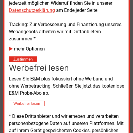
jederzeit möglichen Widerruf finden Sie in unserer
Datenschutzerklärung
am Ende jeder Seite.
Die Zuschläge gingen hier ebenfalls an die EWP
Potsdam sowie an die Stadtwerke Lemgo und
Tracking: Zur Verbesserung und Finanzierung unseres
an
Hanneken Haustechnik für ein Projekt in Lindern
Webangebots arbeiten wir mit Drittanbietern
(beide NRW).
zusammen.*
Die nächsten KWK-Ausschreibungen finden am
mehr Optionen
3.
Juni 2024 statt. Informationen hierzu werden wie
Zustimmen
bisher vorab auf der Internetseite der
Werbefrei lesen
Bundesnetzagentur bereitgestellt. Die
Zuschlagsübersichten für KWK
und
IKWK
stehen im
Lesen Sie E&M plus fokussiert ohne Werbung und
Internet bereit.
ohne Werbetracking. Schließen Sie jetzt das kostenlose
E&M Probe-Abo ab.
Mittwoch, 20.12.2023, 11:38 Uhr
Werbefrei lesen
Susanne Harmsen
* Diese Drittanbieter und wir erheben und verarbeiten
© 2026 Energie & Management GmbH
personenbezogene Daten auf unseren Plattformen. Mit
auf Ihrem Gerät gespeicherten Cookies, persönlichen