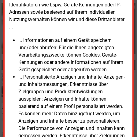
Identifikatoren wie bspw. Geräte-Kennungen oder IP-
Susanne Harmsen
Adressen sowie basierend auf Ihrem individuellen
+49 (0) 151 28207503
Nutzungsverhalten können wir und diese Drittanbieter
s.harmsen@energie-
...
und-management.de
... Informationen auf einem Gerät speichern
und/oder abrufen: Für die Ihnen angezeigten
Verarbeitungszwecke können Cookies, Geräte-
Kennungen oder andere Informationen auf Ihrem
MEHR ZUM THEMA
Gerät gespeichert oder abgerufen werden.
... Personalisierte Anzeigen und Inhalte, Anzeigen-
Montag, 28.07.2025, 09:01
FINANZIERUNG
und Inhaltsmessungen, Erkenntnisse über
Frisches Kapital für die Wärmewende in Potsdam
Zielgruppen und Produktentwicklungen
ausspielen: Anzeigen und Inhalte können
basierend auf einem Profil personalisiert werden.
Der kommunale Versorger „Energie und Wasser Potsdam“ erhält von Banken
375 Millionen Euro für die Wärmewende in der Stadt.
Es können mehr Daten hinzugefügt werden, um
Anzeigen und Inhalte besser zu personalisieren.
Donnerstag, 2.01.2025, 11:16
Die Performance von Anzeigen und Inhalten kann
KWK
gemessen werden. Erkenntnisse über Zielgruppen,