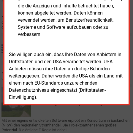
Nur ein Gebot bei der KWK-Ausschreibung erhält
die die Anzeigen und Inhalte betrachtet haben,
Zuschlag
können abgeleitet werden. Daten können
Die Bundesnetzagentur hat die Zuschläge der KWK-Ausschreibungen zum
verwendet werden, um Benutzerfreundlichkeit,
Gebotstermin 2. Dezember 2024 bekanntgegeben. Nur ein Gebot konnte
Systeme und Software aufzubauen oder zu
dabei bezuschlagt werden − trotz Überzeichnung.
verbessern.
Montag, 30.12.2024, 13:05
STADTWERKE
Weitere 84 Millionen Euro Fördergelder für Potsdam
Sie willigen auch ein, dass Ihre Daten von Anbietern in
Drittstaaten und den USA verarbeitet werden. USA-
Anbieter müssen ihre Daten an dortige Behörden
Für die Ablösung des Heizkraftwerkes Süd hat die Energie und Wasser
Potsdam GmbH (EWP) erneut einen Fördermittelzuschlag in Millionenhöhe
weitergegeben. Daher werden die USA als ein Land mit
erhalten.
einem nach EU-Standards unzureichenden
Datenschutzniveau eingeschätzt (Drittstaaten-
Donnerstag, 18.07.2024, 12:10
Einwilligung).
STROMNETZ
RLI testet digitalen Marktplatz für Regionalstrom
Mit einer eigens entwickelten Software erprobt ein Konsortium in Euskirchen
(NRW) den regionalen Stromhandel. Die Projektpartner sehen großes
Potenzial. Die örtliche E-Regio ist dabei.