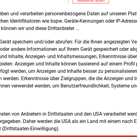
Werbefrei lesen
ces GmbH ist in Hannover. Das
nehmen ist für ein rund 4.600 Kilometer
rheben und verarbeiten personenbezogene Daten auf unseren Plat
n Gasnetz vor allem in Norddeutschland
chen Identifikatoren wie bspw. Geräte-Kennungen oder IP-Adres
ndig. Van Boven kommt von der
können wir und diese Drittanbieter ...
rgesellschaft aus den Niederlanden
ist derzeit Teil des Führungsteams von
m Gerät speichern und/oder abrufen: Für die Ihnen angezeigten 
ie Transport Services, dem
Alle 
oder andere Informationen auf Ihrem Gerät gespeichert oder ab
rländischen Fernleitungsnetzbetreiber“.
n und Inhalte, Anzeigen- und Inhaltsmessungen, Erkenntnisse übe
Fre
E&M
elen: Anzeigen und Inhalte können basierend auf einem Profil p
Ga
ügt werden, um Anzeigen und Inhalte besser zu personalisiere
Sp
Fre
E&M
werden. Erkenntnisse über Zielgruppen, die die Anzeigen und I
EV
önnen verwendet werden, um Benutzerfreundlichkeit, Systeme u
Ös
Teilen:
 Daten von Anbietern in Drittstaaten und den USA verarbeitet we
ergegeben. Daher werden die USA als ein Land mit einem nach 
fachzugängen für Ihr Unternehmen?
(Drittstaaten-Einwilligung).
M-Inhalten oder den verschiedenen Abonnement-Paketen haben.