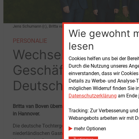
Jens Schumann (r.), Britta van Boven, Han Fennema (Vorstandsvorsitzend
Wie gewohnt 
PERSONALIE
lesen
Wechsel in der
Cookies helfen uns bei der Berei
Geschäftsführerung 
Durch die Nutzung unseres Ange
einverstanden, dass wir Cookies
Deutschland
Details zu Werbe- und Analyse-T
möglichen Widerruf finden Sie i
Datenschutzerklärung
am Ende j
Britta van Boven übernimmt zum 1. September den Chefpo
Tracking: Zur Verbesserung und
in Hannover.
Webangebots arbeiten wir mit D
Die deutsche Tochtergesellschaft des
mehr Optionen
niederländischen Gasnetzbetreibers N.V.
Der S