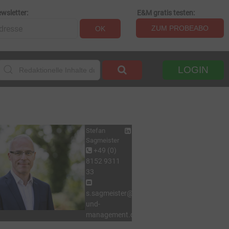
wsletter:
E&M gratis testen:
ZUM PROBEABO
OK
LOGIN
Stefan
Sagmeister
+49 (0)
8152 9311
33
s.sagmeister@energie-
und-
management.de