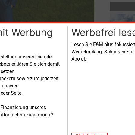
er der N.V. Gasunie). Quelle: Gasunie
mit Werbung
Werbefrei les
zurück
Lesen Sie E&M plus fokussie
Werbetracking. Schließen Sie 
tstellung unserer Dienste.
Abo ab.
bei Gasunie
bots erklären Sie sich damit
 setzen.
rackern sowie zum jederzeit
n unserer
eder Seite.
sten bei dem Fernleitungsnetzbetreiber
 Finanzierung unseres
rittanbietern zusammen.*
itz der Gasunie Deutschland Transport