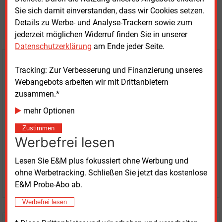
Möchten Sie diese und
Sie sich damit einverstanden, dass wir Cookies setzen.
weitere Nachrichten lesen?
Details zu Werbe- und Analyse-Trackern sowie zum
jederzeit möglichen Widerruf finden Sie in unserer
Datenschutzerklärung
am Ende jeder Seite.
Kaufen Sie den Artikel
Tracking: Zur Verbesserung und Finanzierung unseres
Webangebots arbeiten wir mit Drittanbietern
erhalten Sie sofort diesen redaktionellen Beitrag für
zusammen.*
nur €
2.98
mehr Optionen
Zustimmen
Werbefrei lesen
Lesen Sie E&M plus fokussiert ohne Werbung und
ohne Werbetracking. Schließen Sie jetzt das kostenlose
JETZT ARTIKEL KAUFEN
E&M Probe-Abo ab.
Werbefrei lesen