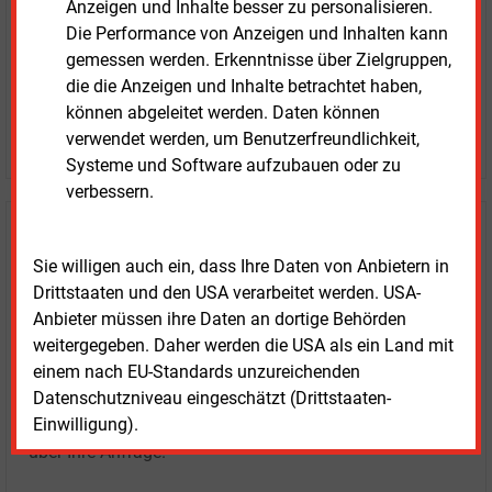
Anzeigen und Inhalte besser zu personalisieren.
Die Performance von Anzeigen und Inhalten kann
gemessen werden. Erkenntnisse über Zielgruppen,
die die Anzeigen und Inhalte betrachtet haben,
können abgeleitet werden. Daten können
LOGIN
verwendet werden, um Benutzerfreundlichkeit,
Systeme und Software aufzubauen oder zu
verbessern.
Haben Sie Interesse an Content oder
Sie willigen auch ein, dass Ihre Daten von Anbietern in
Mehrfachzugängen für Ihr Unternehmen?
Drittstaaten und den USA verarbeitet werden. USA-
Anbieter müssen ihre Daten an dortige Behörden
Sprechen Sie uns an, wenn Sie Fragen zur Nutzung von
weitergegeben. Daher werden die USA als ein Land mit
E&M-Inhalten oder den verschiedenen Abonnement-
einem nach EU-Standards unzureichenden
Paketen haben.
Datenschutzniveau eingeschätzt (Drittstaaten-
Das E&M-Vertriebsteam freut sich unter Tel. 08152 / 93
Einwilligung).
11-77 oder unter
vertrieb@energie-und-management.de
über Ihre Anfrage.