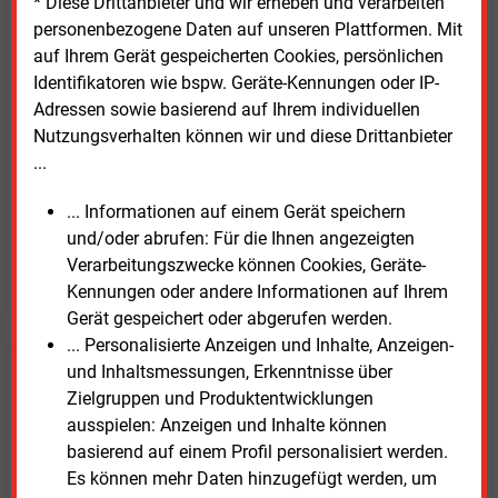
* Diese Drittanbieter und wir erheben und verarbeiten
E&M
Testen Sie
kostenlos und
personenbezogene Daten auf unseren Plattformen. Mit
unverbindlich
auf Ihrem Gerät gespeicherten Cookies, persönlichen
Identifikatoren wie bspw. Geräte-Kennungen oder IP-
Zwei Wochen kostenfreier Zugang
Adressen sowie basierend auf Ihrem individuellen
Zugang auf stündlich aktualisierte Nachrichten mit
Nutzungsverhalten können wir und diese Drittanbieter
Prognose- und Marktdaten
...
+ einmal täglich E&M daily
+ zwei Ausgaben der Zeitung E&M
... Informationen auf einem Gerät speichern
ohne automatische Verlängerung
und/oder abrufen: Für die Ihnen angezeigten
Verarbeitungszwecke können Cookies, Geräte-
JETZT KOSTENLOS TESTEN
Kennungen oder andere Informationen auf Ihrem
Gerät gespeichert oder abgerufen werden.
... Personalisierte Anzeigen und Inhalte, Anzeigen-
und Inhaltsmessungen, Erkenntnisse über
Login für Kunden
Zielgruppen und Produktentwicklungen
ausspielen: Anzeigen und Inhalte können
basierend auf einem Profil personalisiert werden.
Es können mehr Daten hinzugefügt werden, um