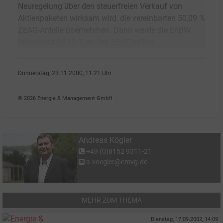
Neuregelung über den steuerfreien Verkauf von
Aktienpaketen wirksam wird, die vereinbarten 50,09 %
ZEAG-Anteile übernehmen. Dann werde die EnBW
insgesamt 62,13 % an der ZEAG halten.
Donnerstag, 23.11.2000, 11:21 Uhr
Andreas K�gler
© 2026 Energie & Management GmbH
Andreas Kögler
+49 (0)8152 9311-21
a.koegler@emvg.de
MEHR ZUM THEMA
Dienstag, 17.09.2002, 14:09