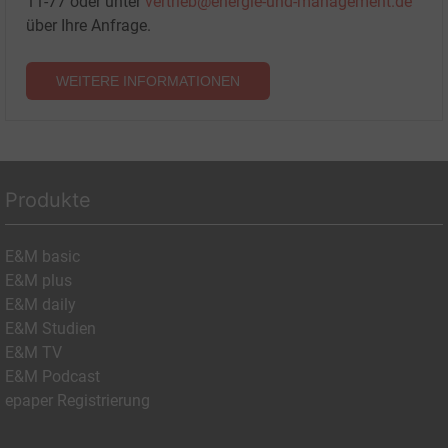
11-77 oder unter
vertrieb@energie-und-management.de
über Ihre Anfrage.
WEITERE INFORMATIONEN
Produkte
E&M basic
E&M plus
E&M daily
E&M Studien
E&M TV
E&M Podcast
epaper Registrierung