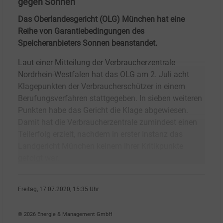
gegen Sonnen
Das Oberlandesgericht (OLG) München hat eine
Reihe von Garantiebedingungen des
Speicheranbieters Sonnen beanstandet.
Laut einer Mitteilung der Verbraucherzentrale
Nordrhein-Westfalen hat das OLG am 2. Juli acht
Klagepunkten der Verbraucherschützer in einem
Berufungsverfahren stattgegeben. In sieben weiteren
Punkten habe das Gericht die Klage abgewiesen.
Damit hat die Verbraucherzentrale zumindest einen
Teilerfolg erzielt, nachdem in erster Instanz das
Landgericht München keinem ihrer Kritikpunkte
gefolgt war.
Freitag, 17.07.2020, 15:35 Uhr
Fritz Wilhelm
© 2026 Energie & Management GmbH