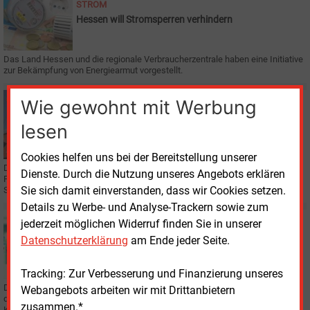
STROM
Hessen will Stromsperren verhindern
Das Land Hessen und die regionale Verbraucherzentrale haben eine Initiative
zur Bekämpfung von Energiearmut vorgestellt.
Donnerstag, 16.07.2020, 15:39
Wie gewohnt mit Werbung
E&M
PHOTOVOLTAIK
lesen
Zukunft für PV-Dachanlagen nach der EEG-
Förderung
Cookies helfen uns bei der Bereitstellung unserer
Die Firma Sonnen bietet einen Anschluss an die „Sonnen-Community“ für
Dienste. Durch die Nutzung unseres Angebots erklären
Photovoltaikanlagen, deren EEG-Vergütung ab 2021 endet. Damit werde ihr
Sie sich damit einverstanden, dass wir Cookies setzen.
Strom weiter gegen Entgelt abgenommen.
Details zu Werbe- und Analyse-Trackern sowie zum
Donnerstag, 9.04.2020, 12:56
jederzeit möglichen Widerruf finden Sie in unserer
E&M
IT
Datenschutzerklärung
am Ende jeder Seite.
Heimspeicher zu virtuellem Kraftwerk vernetzt
Tracking: Zur Verbesserung und Finanzierung unseres
Der Batteriespeicher-Hersteller "sonnen" hat eine Software entwickelt, mit
Webangebots arbeiten wir mit Drittanbietern
der sich Heimspeicher und andere Geräte noch effizienter zum virtuellen
zusammen.*
Kraftwerk vernetzen lassen.