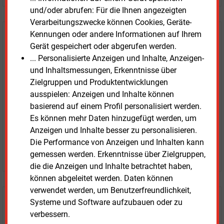
und/oder abrufen: Für die Ihnen angezeigten
Verarbeitungszwecke können Cookies, Geräte-
Kennungen oder andere Informationen auf Ihrem
E&M
Testen Sie
kostenlos und
Gerät gespeichert oder abgerufen werden.
unverbindlich
... Personalisierte Anzeigen und Inhalte, Anzeigen-
und Inhaltsmessungen, Erkenntnisse über
Zwei Wochen kostenfreier Zugang
Zielgruppen und Produktentwicklungen
Zugang auf stündlich aktualisierte Nachrichten mit
ausspielen: Anzeigen und Inhalte können
Prognose- und Marktdaten
basierend auf einem Profil personalisiert werden.
+ einmal täglich E&M daily
Es können mehr Daten hinzugefügt werden, um
+ zwei Ausgaben der Zeitung E&M
Anzeigen und Inhalte besser zu personalisieren.
ohne automatische Verlängerung
Die Performance von Anzeigen und Inhalten kann
JETZT KOSTENLOS TESTEN
gemessen werden. Erkenntnisse über Zielgruppen,
die die Anzeigen und Inhalte betrachtet haben,
können abgeleitet werden. Daten können
verwendet werden, um Benutzerfreundlichkeit,
Systeme und Software aufzubauen oder zu
Login für Kunden
verbessern.