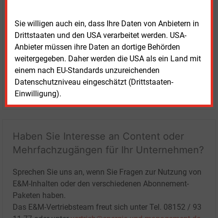
Sie willigen auch ein, dass Ihre Daten von Anbietern in
Drittstaaten und den USA verarbeitet werden. USA-
Anbieter müssen ihre Daten an dortige Behörden
weitergegeben. Daher werden die USA als ein Land mit
einem nach EU-Standards unzureichenden
Datenschutzniveau eingeschätzt (Drittstaaten-
LOGIN
Einwilligung).
Haben Sie Interesse an Content oder
Mehrfachzugängen für Ihr Unternehmen?
Sprechen Sie uns an, wenn Sie Fragen zur Nutzung von
E&M-Inhalten oder den verschiedenen Abonnement-
Paketen haben.
Das E&M-Vertriebsteam freut sich unter Tel. 08152 / 93