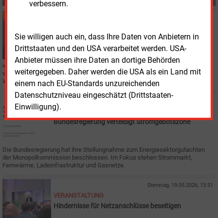
verbessern.
Freitag, 22.05.2026, 14:31
REGULIERUNG
Sie willigen auch ein, dass Ihre Daten von Anbietern in
Erhöhter Netzreserve-Bedarf für Strom bestätigt
Drittstaaten und den USA verarbeitet werden. USA-
Anbieter müssen ihre Daten an dortige Behörden
ie Bundesnetzagentur hat einen Gesamtbedarf an Netzreserve-Kraftwerken
weitergegeben. Daher werden die USA als ein Land mit
von 7.400 MW für den Winter 2026/2027 bestätigt. Im vorhergehenden
Winterhalbjahr lag er fast 1.000 MW niedriger.
einem nach EU-Standards unzureichenden
Datenschutzniveau eingeschätzt (Drittstaaten-
Mittwoch, 20.05.2026, 16:26
Einwilligung).
POLITIK
Bundesregierung verteidigt Stromgebotszone
Die Bundesregierung hat ihre Stellungnahme zum Energiesektorgutachten
der Monopolkommission beschlossen. Im Fokus stehen Strommarkt,
Fernwärme, Ladeinfrastruktur und Gasnetze.
Dienstag, 19.05.2026, 13:31
VERANSTALTUNG
Hindernisse für Netzanschlüsse beseitigen