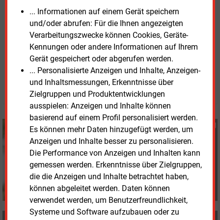
Netznutzungsentgelte jeweils die höchste im Jahr
... Informationen auf einem Gerät speichern
aufgetretene Leistung für die Abrechnung
und/oder abrufen: Für die Ihnen angezeigten
maßgeblich.
Verarbeitungszwecke können Cookies, Geräte-
Kennungen oder andere Informationen auf Ihrem
Gerät gespeichert oder abgerufen werden.
Dienstag, 19.05.2026, 16:17 Uhr
Susanne Harmsen
... Personalisierte Anzeigen und Inhalte, Anzeigen-
und Inhaltsmessungen, Erkenntnisse über
© 2026 Energie & Management GmbH
Zielgruppen und Produktentwicklungen
ausspielen: Anzeigen und Inhalte können
basierend auf einem Profil personalisiert werden.
Susanne Harmsen
Es können mehr Daten hinzugefügt werden, um
+49 (0) 151 28207503
Anzeigen und Inhalte besser zu personalisieren.
s.harmsen@energie-
Die Performance von Anzeigen und Inhalten kann
und-management.de
gemessen werden. Erkenntnisse über Zielgruppen,
die die Anzeigen und Inhalte betrachtet haben,
können abgeleitet werden. Daten können
verwendet werden, um Benutzerfreundlichkeit,
Systeme und Software aufzubauen oder zu
MEHR ZUM THEMA