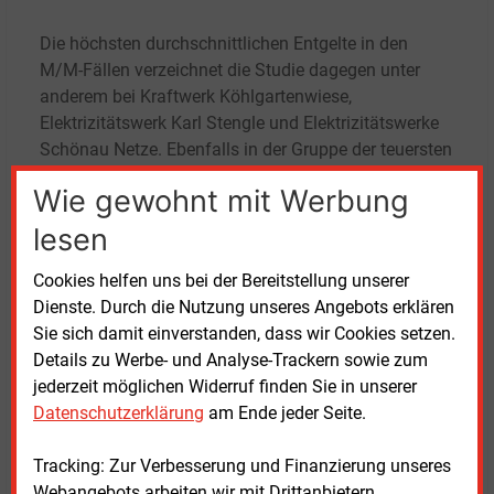
Die höchsten durchschnittlichen Entgelte in den
M/M-Fällen verzeichnet die Studie dagegen unter
anderem bei Kraftwerk Köhlgartenwiese,
Elektrizitätswerk Karl Stengle und Elektrizitätswerke
Schönau Netze. Ebenfalls in der Gruppe der teuersten
Netzbetreiber nennt der Verband Stadtwerke
Wie gewohnt mit Werbung
Schwerte, Gemeindewerke Frammersbach,
Raiffeisenbank Greding-Thalmässing, Niedersachsen
lesen
Ports, Stadtnetze Barmstedt, C. Ensinger und
Cookies helfen uns bei der Bereitstellung unserer
Elektrizitätswerk Hindelang.
Dienste. Durch die Nutzung unseres Angebots erklären
Sie sich damit einverstanden, dass wir Cookies setzen.
Netzentgelte gesetzlich geregelt
Details zu Werbe- und Analyse-Trackern sowie zum
jederzeit möglichen Widerruf finden Sie in unserer
Der VEA weist darauf hin, dass der Vergleich
Datenschutzerklärung
am Ende jeder Seite.
ausschließlich Sondervertragskunden mit
kontinuierlicher Leistungsmessung betrachtet. In die
Tracking: Zur Verbesserung und Finanzierung unseres
Studie flossen 15 Abnahmefälle mit
Webangebots arbeiten wir mit Drittanbietern