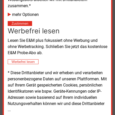
mittelspannungsseitiger Versorgung sowie drei Fälle
zusammen.*
mit niederspannungsseitiger Versorgung ein. Die
Höhe der Netzentgelte hängt laut Verband nicht nur
mehr Optionen
von der bezogenen Strommenge und Leistung ab,
Zustimmen
sondern auch von Kosten für Messung und
Werbefrei lesen
Abrechnung. Besonders bei kleineren Bezugsmengen
hätten diese Kosten einen deutlichen Einfluss auf den
Lesen Sie E&M plus fokussiert ohne Werbung und
Durchschnittspreis.
ohne Werbetracking. Schließen Sie jetzt das kostenlose
E&M Probe-Abo ab.
Der Verband verweist zudem auf den regulatorischen
Werbefrei lesen
Hintergrund der Netzentgelte. Grundlage sei das seit
Juli 2005 geltende Energiewirtschaftsgesetz, nach
* Diese Drittanbieter und wir erheben und verarbeiten
dem sämtliche Netzentgelte von den zuständigen
personenbezogene Daten auf unseren Plattformen. Mit
Regulierungsbehörden genehmigt werden müssen.
auf Ihrem Gerät gespeicherten Cookies, persönlichen
Ziel sei ein diskriminierungsfreier und
Identifikatoren wie bspw. Geräte-Kennungen oder IP-
kostengünstiger Zugang zu den Stromnetzen als
Adressen sowie basierend auf Ihrem individuellen
Voraussetzung für Wettbewerb im Energiemarkt.
Nutzungsverhalten können wir und diese Drittanbieter
...
Nach Angaben des VEA ist bei der Berechnung der