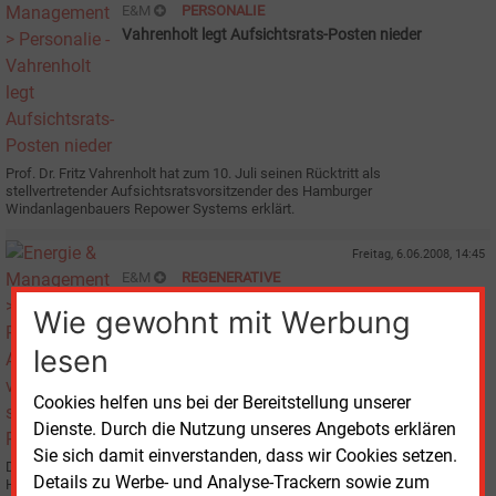
E&M
PERSONALIE
Vahrenholt legt Aufsichtsrats-Posten nieder
Prof. Dr. Fritz Vahrenholt hat zum 10. Juli seinen Rücktritt als
stellvertretender Aufsichtsratsvorsitzender des Hamburger
Windanlagenbauers Repower Systems erklärt.
Freitag, 6.06.2008, 14:45
E&M
REGENERATIVE
Areva verabschiedet sich von REpower
Wie gewohnt mit Werbung
lesen
Cookies helfen uns bei der Bereitstellung unserer
Dienste. Durch die Nutzung unseres Angebots erklären
Sie sich damit einverstanden, dass wir Cookies setzen.
Die indische Suzlon-Gruppe ist ihrem Ziel, den deutschen Windturbinen-
Details zu Werbe- und Analyse-Trackern sowie zum
Hersteller REpower Systems AG vollständig zu übernehmen, ein gutes Stück