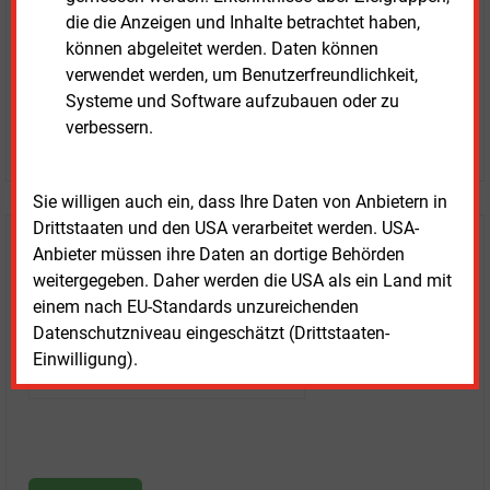
die die Anzeigen und Inhalte betrachtet haben,
Prognose- und Marktdaten
können abgeleitet werden. Daten können
+ einmal täglich E&M daily
verwendet werden, um Benutzerfreundlichkeit,
+ zwei Ausgaben der Zeitung E&M
Systeme und Software aufzubauen oder zu
ohne automatische Verlängerung
verbessern.
JETZT KOSTENLOS TESTEN
Sie willigen auch ein, dass Ihre Daten von Anbietern in
Drittstaaten und den USA verarbeitet werden. USA-
Login für Kunden
Anbieter müssen ihre Daten an dortige Behörden
weitergegeben. Daher werden die USA als ein Land mit
einem nach EU-Standards unzureichenden
Datenschutzniveau eingeschätzt (Drittstaaten-
Einwilligung).