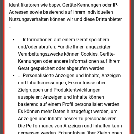
Kaufen Sie den Artikel
Identifikatoren wie bspw. Geräte-Kennungen oder IP-
Adressen sowie basierend auf Ihrem individuellen
Nutzungsverhalten können wir und diese Drittanbieter
erhalten Sie sofort diesen redaktionellen Beitrag für
...
nur €
2.98
... Informationen auf einem Gerät speichern
und/oder abrufen: Für die Ihnen angezeigten
Verarbeitungszwecke können Cookies, Geräte-
Kennungen oder andere Informationen auf Ihrem
Gerät gespeichert oder abgerufen werden.
JETZT ARTIKEL KAUFEN
... Personalisierte Anzeigen und Inhalte, Anzeigen-
und Inhaltsmessungen, Erkenntnisse über
Zielgruppen und Produktentwicklungen
ausspielen: Anzeigen und Inhalte können
E&M
Testen Sie
kostenlos und
basierend auf einem Profil personalisiert werden.
Es können mehr Daten hinzugefügt werden, um
unverbindlich
Anzeigen und Inhalte besser zu personalisieren.
Die Performance von Anzeigen und Inhalten kann
Zwei Wochen kostenfreier Zugang
gemessen werden. Erkenntnisse über Zielgruppen,
Zugang auf stündlich aktualisierte Nachrichten mit