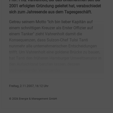
2001 erfolgten Gründung geleitet hat, verabschiedet
sich zum Jahresende aus dem Tagesgeschäft.
Getreu seinem Motto "Ich bin lieber Kapitän auf
einem schnittigen Kreuzer als Erster Offizier auf
einem Tanker" zieht Vahrenholt damit die
Konsequenzen, dass Sulzon-Chef Tulsi Tanti
nunmehr alle unternehmerischen Entscheidungen
trifft. Um Vahrenholt eine goldene Brücke zu bauen,
hat Tanti den früheren Hamburger Umweltsenator in
den Aufsichtsrat berufen lassen, dessen
stellvertretender Vorsitzender
Freitag, 2.11.2007, 16:12 Uhr
Ralf K�pke
© 2026 Energie & Management GmbH