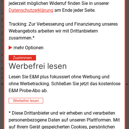
näher genommen.
jederzeit möglichen Widerruf finden Sie in unserer
Datenschutzerklärung
am Ende jeder Seite.
Mittwoch, 21.11.2007, 15:58
E&M
REGENERATIVE
Tracking: Zur Verbesserung und Finanzierung unseres
Vahrenholt soll RWE ergrünen lassen
Webangebots arbeiten wir mit Drittanbietern
zusammen.*
mehr Optionen
Zustimmen
Werbefrei lesen
Fritz Vahrenholt, der bisherige Chef des Windturbinenherstellers REpower
Systems AG, wird ab 1. Februar 2008 die RWE Innogy leiten, die neue
Lesen Sie E&M plus fokussiert ohne Werbung und
Führungsgesellschaft für erneuerbare Energien im Essener Energiekonzern.
ohne Werbetracking. Schließen Sie jetzt das kostenlose
E&M Probe-Abo ab.
Möchten Sie diese und
Werbefrei lesen
weitere Nachrichten lesen?
* Diese Drittanbieter und wir erheben und verarbeiten
personenbezogene Daten auf unseren Plattformen. Mit
auf Ihrem Gerät gespeicherten Cookies, persönlichen