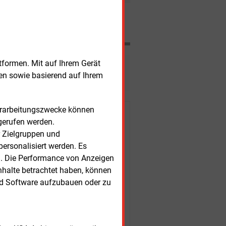
Nachrichten
tformen. Mit auf Ihrem Gerät
esen?
sen sowie basierend auf Ihrem
Verarbeitungszwecke können
r Kunden
gerufen werden.
r Zielgruppen und
ersonalisiert werden. Es
n. Die Performance von Anzeigen
nhalte betrachtet haben, können
nd Software aufzubauen oder zu