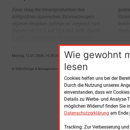
Zwar stieg die Stromproduktion des
gestiegenen Gesamtnachfrage im spanischen
drittgrößten spanischen Stromerzeugers
Strommarkt von rund 6 %. Wettbewerber
eigenen Angaben zufolge im Vergleich zum
Iberdrola SA aus Bilbao hatte vergangene
Vorjahr um 1,2 % auf 23,4 Mrd. kWh. Damit
Woche einen Erzeugungszuwachs von 13 %
lag der Zuwachs aber deutlich unter der
verme
Wie gewohnt 
Montag, 12.01.2004, 14:28 Uhr
Oliver Ristau
lesen
© 2026 Energie & Management GmbH
Cookies helfen uns bei der Berei
Durch die Nutzung unseres Ange
einverstanden, dass wir Cookies
Details zu Werbe- und Analyse-T
möglichen Widerruf finden Sie i
Datenschutzerklärung
am Ende j
Tracking: Zur Verbesserung und