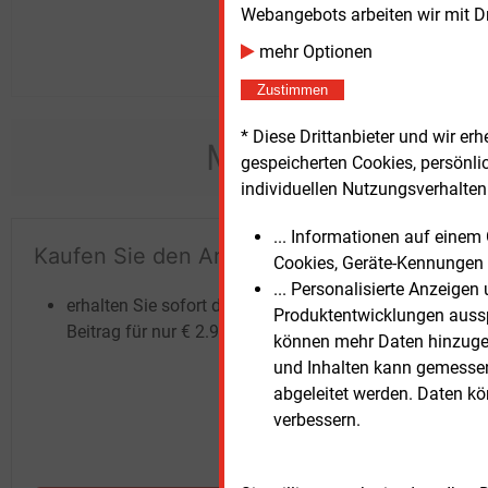
Webangebots arbeiten wir mit D
mehr Optionen
Zustimmen
* Diese Drittanbieter und wir e
Möchten Sie dies
gespeicherten Cookies, persönli
individuellen Nutzungsverhalten 
... Informationen auf eine
Kaufen Sie den Artikel
Te
Cookies, Geräte-Kennungen 
un
... Personalisierte Anzeige
erhalten Sie sofort diesen redaktionellen
Produktentwicklungen ausspi
Beitrag für nur €
2.98
können mehr Daten hinzugef
und Inhalten kann gemessen 
abgeleitet werden. Daten k
verbessern.