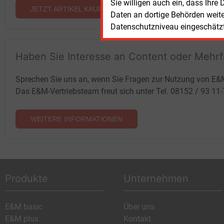
Sie willigen auch ein, dass Ihre
JETZT ARTIKEL KAUFEN
Daten an dortige Behörden weit
Datenschutzniveau eingeschätzt 
Haben Sie Interesse an Content oder Mehr
Sprechen Sie uns an, wenn Sie Fragen zur Nutzung von E&
Das E&M-Vertriebsteam freut sich unter Tel. 08152 / 93 11
WEITERE INFORMATIONEN
Produkte
Unternehmen
E&M basic
Über uns
E&M plus
Kontakt