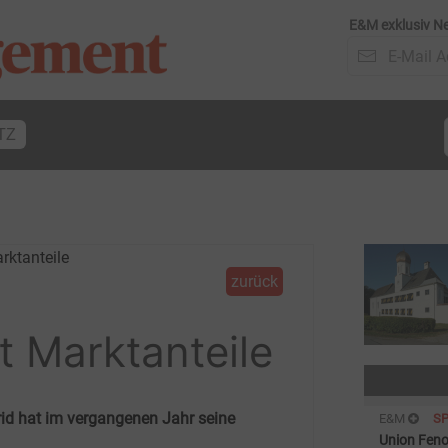
E&M exklusiv Ne
TZ
zurück
t Marktanteile
id hat im vergangenen Jahr seine
E&M
S
Union Fenos