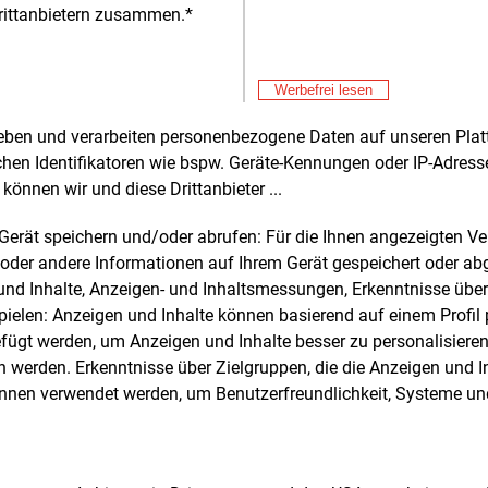
verkauft.
rittanbietern zusammen.*
Alle 
Werbefrei lesen
rheben und verarbeiten personenbezogene Daten auf unseren Plat
e und weitere Nachrichten l
chen Identifikatoren wie bspw. Geräte-Kennungen oder IP-Adres
können wir und diese Drittanbieter ...
m Gerät speichern und/oder abrufen: Für die Ihnen angezeigten 
E&M
sten Sie
kostenlos
Login fü
oder andere Informationen auf Ihrem Gerät gespeichert oder ab
d unverbindlich
n und Inhalte, Anzeigen- und Inhaltsmessungen, Erkenntnisse übe
elen: Anzeigen und Inhalte können basierend auf einem Profil p
Zwei Wochen kostenfreier Zugang
ügt werden, um Anzeigen und Inhalte besser zu personalisiere
Zugang auf stündlich aktualisierte
werden. Erkenntnisse über Zielgruppen, die die Anzeigen und I
Nachrichten mit Prognose- und
önnen verwendet werden, um Benutzerfreundlichkeit, Systeme u
Marktdaten
+ einmal täglich E&M daily
+ zwei Ausgaben der Zeitung E&M