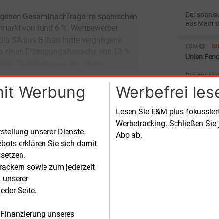
Der spanis
aus Madrid
Jahre in S
Leistung b
E&M
B
Union Fenos
ldet. Rückläufig war bei Union
Der spanis
aus Madrid
mit Werbung
Werbefrei les
% mehr Str
allerdings
E&M
R
Nachfrage
Lesen Sie E&M plus fokussie
Spanien wi
Werbetracking. Schließen Sie 
tstellung unserer Dienste.
Abo ab.
Die spanis
bots erklären Sie sich damit
neuen Rege
Energien v
 setzen.
mit dem Vor
rackern sowie zum jederzeit
E&M
S
Madrid dav
n unserer
Eon verkau
das Papier
verabschie
eder Seite.
Die Düssel
Beteiligun
 Finanzierung unseres
Union Feno