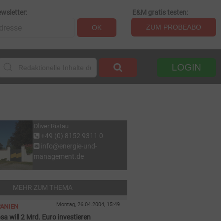
wsletter:
E&M gratis testen:
ZUM PROBEABO
OK
LOGIN
Oliver Ristau
+49 (0) 8152 9311 0
info@energie-und-
management.de
MEHR ZUM THEMA
Montag, 26.04.2004, 15:49
PANIEN
a will 2 Mrd. Euro investieren