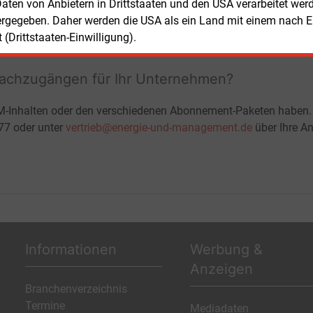
ohne automatische Verlängerung
 Daten von Anbietern in Drittstaaten und den USA verarbeitet we
JETZT KOSTENLOS TESTEN
LOGIN
ergegeben. Daher werden die USA als ein Land mit einem nach 
(Drittstaaten-Einwilligung).
fachzugängen für Ihr Unternehmen?
M-Inhalten oder den verschiedenen Abonnement-Paketen haben.
-77 oder unter
vertrieb@energie-und-management.de
über Ihre An
Informationen
Werbung &
Anzeigen
Branchenverzeichnis
Termine
Mediadaten