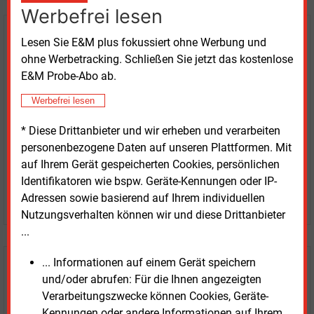
Werbefrei lesen
Kaufen Sie den Artikel
Lesen Sie E&M plus fokussiert ohne Werbung und
ohne Werbetracking. Schließen Sie jetzt das kostenlose
erhalten Sie sofort diesen redaktionellen Beitrag für
E&M Probe-Abo ab.
nur €
8.93
Werbefrei lesen
* Diese Drittanbieter und wir erheben und verarbeiten
personenbezogene Daten auf unseren Plattformen. Mit
auf Ihrem Gerät gespeicherten Cookies, persönlichen
Identifikatoren wie bspw. Geräte-Kennungen oder IP-
JETZT ARTIKEL KAUFEN
Adressen sowie basierend auf Ihrem individuellen
Nutzungsverhalten können wir und diese Drittanbieter
...
... Informationen auf einem Gerät speichern
E&M
Testen Sie
kostenlos und
und/oder abrufen: Für die Ihnen angezeigten
unverbindlich
Verarbeitungszwecke können Cookies, Geräte-
Kennungen oder andere Informationen auf Ihrem