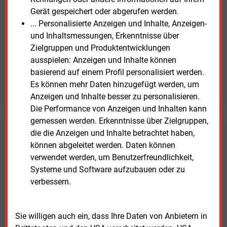
Zwei Wochen kostenfreier Zugang
Gerät gespeichert oder abgerufen werden.
Zugang auf stündlich aktualisierte Nachrichten mit
... Personalisierte Anzeigen und Inhalte, Anzeigen-
Prognose- und Marktdaten
und Inhaltsmessungen, Erkenntnisse über
+ einmal täglich E&M daily
Zielgruppen und Produktentwicklungen
+ zwei Ausgaben der Zeitung E&M
ausspielen: Anzeigen und Inhalte können
ohne automatische Verlängerung
basierend auf einem Profil personalisiert werden.
JETZT KOSTENLOS TESTEN
Es können mehr Daten hinzugefügt werden, um
Anzeigen und Inhalte besser zu personalisieren.
Die Performance von Anzeigen und Inhalten kann
gemessen werden. Erkenntnisse über Zielgruppen,
die die Anzeigen und Inhalte betrachtet haben,
Login für Kunden
können abgeleitet werden. Daten können
verwendet werden, um Benutzerfreundlichkeit,
Systeme und Software aufzubauen oder zu
verbessern.
Sie willigen auch ein, dass Ihre Daten von Anbietern in