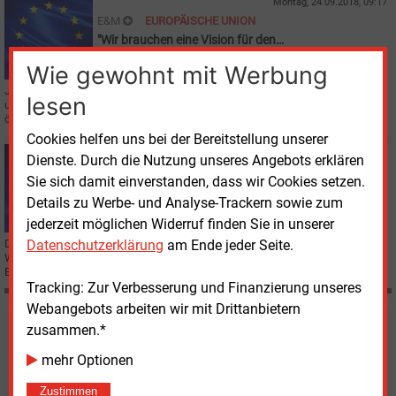
Montag, 24.09.2018, 09:17
E&M
EUROPÄISCHE UNION
"Wir brauchen eine Vision für den
Energiebinnenmarkt"
Wie gewohnt mit Werbung
Josef Plank, Generalsekretär des Bundesministeriums für Nachhaltigkeit
lesen
und Tourismus, im Gespräch mit E&M über die Schwerpunkte der
österreichischen EU-Ratspräsidentschaft.
Cookies helfen uns bei der Bereitstellung unserer
Montag, 27.02.2017, 10:27
Dienste. Durch die Nutzung unseres Angebots erklären
E&M
EU
Sie sich damit einverstanden, dass wir Cookies setzen.
Baake fordert energiepolitische Entscheidungen in
Details zu Werbe- und Analyse-Trackern sowie zum
Rat und Parlament
jederzeit möglichen Widerruf finden Sie in unserer
Der Energieministerrat berät über das EU-Winterpaket.
Datenschutzerklärung
am Ende jeder Seite.
Wirtschaftsstaatssekretär Rainer Baake mahnt demokratische
Entscheidungsprozesse in der EU-Energiepolitik an.
Tracking: Zur Verbesserung und Finanzierung unseres
Webangebots arbeiten wir mit Drittanbietern
zusammen.*
Möchten Sie diese und
mehr Optionen
weitere Nachrichten lesen?
Zustimmen