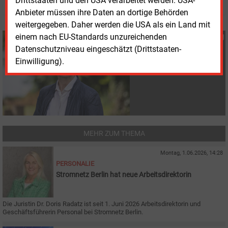
Drittstaaten und den USA verarbeitet werden. USA-
Anbieter müssen ihre Daten an dortige Behörden
weitergegeben. Daher werden die USA als ein Land mit
einem nach EU-Standards unzureichenden
Susanne Harmsen
Datenschutzniveau eingeschätzt (Drittstaaten-
+49 (0) 151 28207503
s.harmsen@energie-
Einwilligung).
und-management.de
MEHR ZUM THEMA
Montag, 1.06.2026, 14:28
PERSONALIE
Stromnetz Berlin hat neue Arbeitsdirektorin
Die Juristin Dr. Doris Radatz ist seit 1. Juni 2026 Arbeitsdirektorin und
Geschäftsführerin Personal bei Stromnetz Berlin.