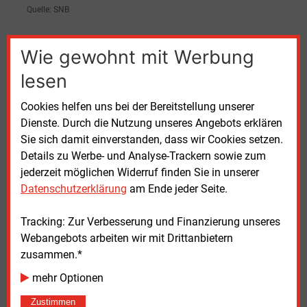
Quelle: SNB
Zweistelliger Millionenbetrag für die Sicherheit
Wie gewohnt mit Werbung
lesen
Neben wirtschaftlichen Kennzahlen prägten
Sicherheitsfragen das Geschäftsjahr. Zwei
Cookies helfen uns bei der Bereitstellung unserer
Brandanschläge innerhalb von vier Monaten führten
Dienste. Durch die Nutzung unseres Angebots erklären
zu längeren Stromausfällen in der Hauptstadt. Laut
Sie sich damit einverstanden, dass wir Cookies setzen.
Stromnetz Berlin entstand beim ersten Vorfall im
Details zu Werbe- und Analyse-Trackern sowie zum
September 2025 ein Schaden von 3
Millionen Euro,
jederzeit möglichen Widerruf finden Sie in unserer
beim zweiten im Januar 2026 ein weiterer Schaden in
Datenschutzerklärung
am Ende jeder Seite.
Millionenhöhe. Geschäftsführer Erik Landeck erklärte,
welche zusätzlichen Maßnahmen unternommen
Tracking: Zur Verbesserung und Finanzierung unseres
werden, um dies künftig zu vereiteln.
Webangebots arbeiten wir mit Drittanbietern
zusammen.*
So installierte das Unternehmen mehr als 200
Kameras und setzte 130
Sicherheitskräfte ein.
mehr Optionen
Zudem wurden etwa 20
Kilometer Zaun verstärkt.
Zustimmen