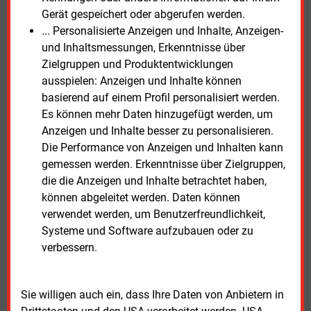
Infrastruktur voran. Dazu zählt unter anderem der
Gerät gespeichert oder abgerufen werden.
Rollout intelligenter Messsysteme. Nach
... Personalisierte Anzeigen und Inhalte, Anzeigen-
Unternehmensangaben sollen perspektivisch mehrere
und Inhaltsmessungen, Erkenntnisse über
Hunderttausend Geräte installiert werden, um
Zielgruppen und Produktentwicklungen
flexiblen Verbrauch und dezentrale Erzeugung besser
ausspielen: Anzeigen und Inhalte können
zu steuern.
basierend auf einem Profil personalisiert werden.
Es können mehr Daten hinzugefügt werden, um
Die Entwicklung des Unternehmens steht im Kontext
Anzeigen und Inhalte besser zu personalisieren.
der energiepolitischen Ziele des Landes Berlin. Der
Die Performance von Anzeigen und Inhalten kann
Ausbau und die Modernisierung der Stromnetze
gemessen werden. Erkenntnisse über Zielgruppen,
gelten als zentrale Voraussetzung für die
die die Anzeigen und Inhalte betrachtet haben,
Dekarbonisierung der Energieversorgung sowie für
können abgeleitet werden. Daten können
die Integration neuer Verbrauchs- und
verwendet werden, um Benutzerfreundlichkeit,
Erzeugungsstrukturen.
Systeme und Software aufzubauen oder zu
verbessern.
Montag, 4.05.2026, 16:00 Uhr
Susanne Harmsen
Sie willigen auch ein, dass Ihre Daten von Anbietern in
© 2026 Energie & Management GmbH