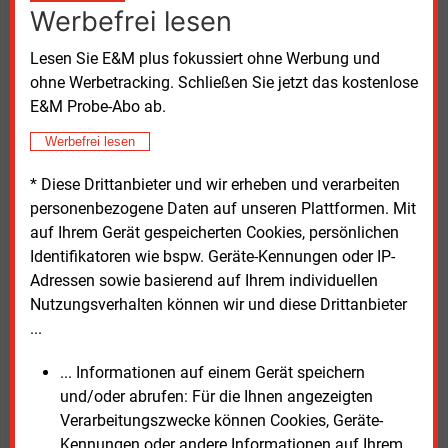
Weitere technische Maßnahmen, etwa Sensoren zur
Werbefrei lesen
Überwachung von Anlagen, befinden sich in
Erprobung. Für zusätzliche Sicherheits- und
Lesen Sie E&M plus fokussiert ohne Werbung und
Resilienzmaßnahmen plant das Unternehmen
ohne Werbetracking. Schließen Sie jetzt das kostenlose
Ausgaben im zweistelligen Millionenbereich.
E&M Probe-Abo ab.
Werbefrei lesen
Kunden sensibilisieren
* Diese Drittanbieter und wir erheben und verarbeiten
Aufsichtsratschef Staatssekretär Severin Fischer
personenbezogene Daten auf unseren Plattformen. Mit
(SPD) sagte vor den Medien, neben technischen
auf Ihrem Gerät gespeicherten Cookies, persönlichen
Maßnahmen gehe es auch darum, Unternehmen und
Identifikatoren wie bspw. Geräte-Kennungen oder IP-
Verbraucher für Vorsorge und den Umgang mit
Adressen sowie basierend auf Ihrem individuellen
Krisensituationen zu sensibilisieren. „Mit
Nutzungsverhalten können wir und diese Drittanbieter
Netztrennschaltern für PV-Anlagen mit Speicher
...
könnten Kunden eine Eigenversorgung herstellen,
was bisher nur bei fünf Prozent der Anlagen verbaut
... Informationen auf einem Gerät speichern
ist“, so Landeck.
und/oder abrufen: Für die Ihnen angezeigten
Verarbeitungszwecke können Cookies, Geräte-
Parallel treibt Stromnetz Berlin den Ausbau digitaler
Kennungen oder andere Informationen auf Ihrem