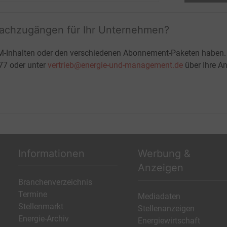
fachzugängen für Ihr Unternehmen?
M-Inhalten oder den verschiedenen Abonnement-Paketen haben.
-77 oder unter
vertrieb@energie-und-management.de
über Ihre An
Informationen
Werbung &
Anzeigen
Branchenverzeichnis
Termine
Mediadaten
Stellenmarkt
Stellenanzeigen
Energie-Archiv
Energiewirtschaft