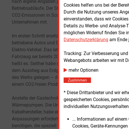
nach eigene Angaben jetzt emissionsfreie
Sprit
Cookies helfen uns bei der Berei
Betriebsabläufe. Der Standort arbeite mit „null
und e
Durch die Nutzung unseres Ange
CO2-Emissionen in Scope 1 und 2“, teilt das
wiede
einverstanden, dass wir Cookies
Unternehmen mit.
Details zu Werbe- und Analyse-T
Der G
möglichen Widerruf finden Sie i
Im ersten Schritt ersetzte NKT fossil
Unipe
Datenschutzerklärung
am Ende j
betriebene Autos und Gabelstapler durch
der D
Elektro-Vehikel. Das letzte konventionelle
langfr
Tracking: Zur Verbesserung und
Fahrzeug sei bereits 2024 ersetzt worden,
Purch
Webangebots arbeiten wir mit D
heißt es. Seither habe der Fokus vor allem auf
in Wi
mehr Optionen
dem Ausstieg aus Erdgas für die Beheizung
unter
des Werks gelegen – dem finalen Schritt zu
Park 
Zustimmen
einem CO2-freien Produktionsstandort.
start
Erric
* Diese Drittanbieter und wir e
Anstelle der Gastechnik werkeln jetzt
ehema
gespeicherten Cookies, persönli
Wärmepumpen. Die Umstellung, so der
Termi
individuellen Nutzungsverhalten 
Kabelhersteller, habe eine Reihe von
Betrie
Anpassungen erfordert, „da wir Lösungen
Inbet
... Informationen auf eine
benötigen, die speziell für industrielle
wenn d
Cookies, Geräte-Kennungen 