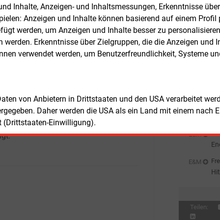
 Uniper im Februar mit.
n und Inhalte, Anzeigen- und Inhaltsmessungen, Erkenntnisse übe
St
So
elen: Anzeigen und Inhalte können basierend auf einem Profil p
Fre
E&M
abelkonzern hat seinen Hauptsitz in
ügt werden, um Anzeigen und Inhalte besser zu personalisiere
EV
ark. Weltweit zählt er 30 Standorte.
werden. Erkenntnisse über Zielgruppen, die die Anzeigen und I
an
Fre
E&M
erk in den Nordenham beschäftigt 390
önnen verwendet werden, um Benutzerfreundlichkeit, Systeme u
So
beitende. Es ist als „Kompetenzzentrum“
Au
ittelspannungskabelzubehör ausgelegt.
Fre
E&M
 gibt es in Deutschland eine Fabrik in
Be
 Daten von Anbietern in Drittstaaten und den USA verarbeitet we
 Dort werden unter anderem
Ho
Fre
E&M
ergegeben. Daher werden die USA als ein Land mit einem nach 
pannungskabel, Unterwasserkabel,
Ce
(Drittstaaten-Einwilligung).
aserprodukte, supraleitende Kabel
Ni
Fre
E&M
igt.
En
de
Fre
E&M
Hi
we
Teilen: