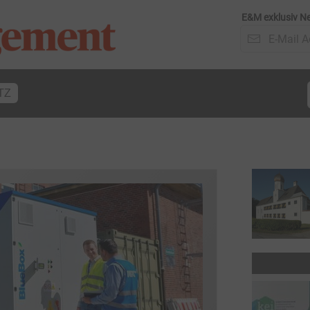
E&M exklusiv Ne
TZ