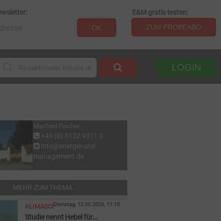
wsletter:
E&M gratis testen:
ZUM PROBEABO
OK
LOGIN
Manfred Fischer
+49 (0) 8152 9311 0
info@energie-und-
management.de
MEHR ZUM THEMA
Dienstag, 12.05.2026, 11:15
KLIMASCHUTZ
Studie nennt Hebel für