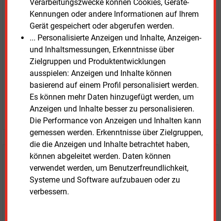
Verarbeitungszwecke können Cookies, Geräte-
unverbindlich
Kennungen oder andere Informationen auf Ihrem
Gerät gespeichert oder abgerufen werden.
Zwei Wochen kostenfreier Zugang
... Personalisierte Anzeigen und Inhalte, Anzeigen-
Zugang auf stündlich aktualisierte Nachrichten mit
und Inhaltsmessungen, Erkenntnisse über
Prognose- und Marktdaten
Zielgruppen und Produktentwicklungen
+ einmal täglich E&M daily
ausspielen: Anzeigen und Inhalte können
+ zwei Ausgaben der Zeitung E&M
basierend auf einem Profil personalisiert werden.
ohne automatische Verlängerung
Es können mehr Daten hinzugefügt werden, um
Anzeigen und Inhalte besser zu personalisieren.
JETZT KOSTENLOS TESTEN
Die Performance von Anzeigen und Inhalten kann
gemessen werden. Erkenntnisse über Zielgruppen,
die die Anzeigen und Inhalte betrachtet haben,
können abgeleitet werden. Daten können
Login für Kunden
verwendet werden, um Benutzerfreundlichkeit,
Systeme und Software aufzubauen oder zu
verbessern.