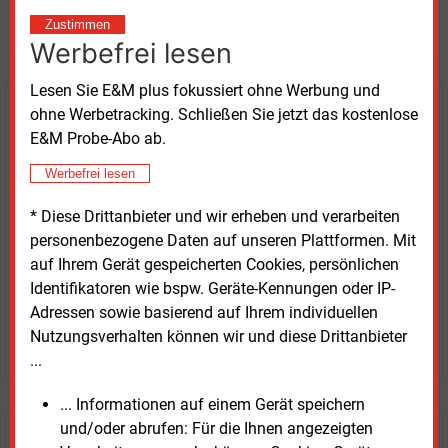
weitere Nachrichten lesen?
Zustimmen
Werbefrei lesen
Lesen Sie E&M plus fokussiert ohne Werbung und
Kaufen Sie den Artikel
ohne Werbetracking. Schließen Sie jetzt das kostenlose
E&M Probe-Abo ab.
erhalten Sie sofort diesen redaktionellen Beitrag für
Werbefrei lesen
nur €
2.98
* Diese Drittanbieter und wir erheben und verarbeiten
personenbezogene Daten auf unseren Plattformen. Mit
auf Ihrem Gerät gespeicherten Cookies, persönlichen
Identifikatoren wie bspw. Geräte-Kennungen oder IP-
Adressen sowie basierend auf Ihrem individuellen
Nutzungsverhalten können wir und diese Drittanbieter
JETZT ARTIKEL KAUFEN
...
... Informationen auf einem Gerät speichern
und/oder abrufen: Für die Ihnen angezeigten
E&M
Testen Sie
kostenlos und