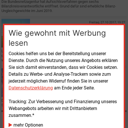
Die Bundesnetzagentur hat Aufsichtsverfahren gegen sechs
Bilanzkreisverantwortliche eröffnet. Grund dafür sind erhebliche Bilanz-
Ungleichgewichte im Juni 2019.
Freitag, 27.10.2017, 15:27
E&M
STATISTIK
Wie gewohnt mit Werbung
Kürzere Ausfallzeiten im Stromnetz
lesen
Laut dem VDE Verband der Elektrotechnik Elektronik Informationstechnik ist
Cookies helfen uns bei der Bereitstellung unserer
die durchschnittliche Strom-Unterbrechungsdauer im vergangenen Jahr
Dienste. Durch die Nutzung unseres Angebots erklären
weiter gesunken.
Sie sich damit einverstanden, dass wir Cookies setzen.
Mittwoch, 13.09.2017, 16:23
Details zu Werbe- und Analyse-Trackern sowie zum
E&M
STROMNETZ
jederzeit möglichen Widerruf finden Sie in unserer
Versorgungssicherheit nach Bundesländern
Datenschutzerklärung
am Ende jeder Seite.
Die Bundesnetzagentur wird künftig die Daten zur Unterbrechungsdauer der
Tracking: Zur Verbesserung und Finanzierung unseres
Stromversorgung für jedes Bundesland separat veröffentlichen.
Webangebots arbeiten wir mit Drittanbietern
zusammen.*
Möchten Sie diese und
mehr Optionen