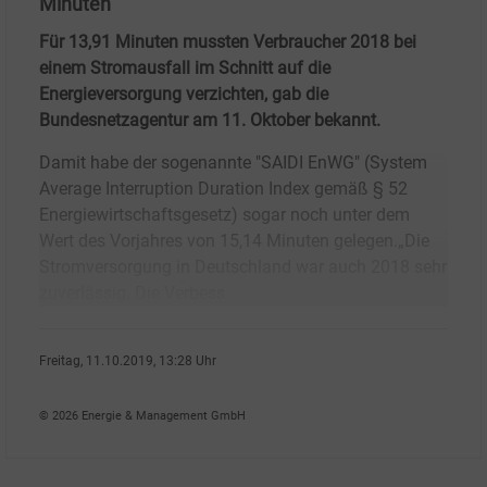
Minuten
Für 13,91 Minuten mussten Verbraucher 2018 bei
einem Stromausfall im Schnitt auf die
Energieversorgung verzichten, gab die
Bundesnetzagentur am 11. Oktober bekannt.
Damit habe der sogenannte "SAIDI EnWG" (System
Average Interruption Duration Index gemäß § 52
Energiewirtschaftsgesetz) sogar noch unter dem
Wert des Vorjahres von 15,14 Minuten gelegen.„Die
Stromversorgung in Deutschland war auch 2018 sehr
zuverlässig. Die Verbess
Freitag, 11.10.2019, 13:28 Uhr
Peter Koller
© 2026 Energie & Management GmbH