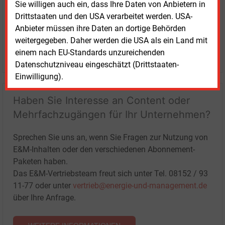
Sie willigen auch ein, dass Ihre Daten von Anbietern in
Drittstaaten und den USA verarbeitet werden. USA-
Anbieter müssen ihre Daten an dortige Behörden
weitergegeben. Daher werden die USA als ein Land mit
einem nach EU-Standards unzureichenden
LOGIN
Datenschutzniveau eingeschätzt (Drittstaaten-
Einwilligung).
Haben Sie Interesse an Content oder
Mehrfachzugängen für Ihr Unternehmen?
Sprechen Sie uns an, wenn Sie Fragen zur Nutzung von
E&M-Inhalten oder den verschiedenen Abonnement-
Paketen haben.
Das E&M-Vertriebsteam freut sich unter Tel. 08152 / 93
11-77 oder unter
vertrieb@energie-und-management.de
über Ihre Anfrage.