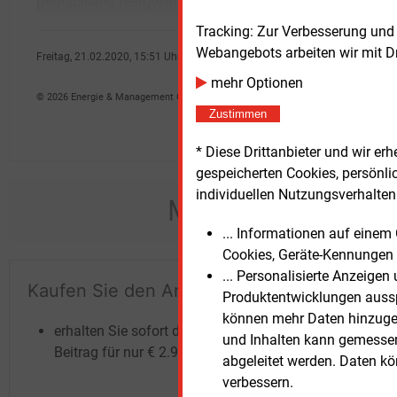
Deutschland festgezurrten Atomausstiegs bis
Kernk
Tracking: Zur Verbesserung und
Webangebots arbeiten wir mit D
Freitag, 21.02.2020, 15:51 Uhr
Davina Spohn
mehr Optionen
© 2026 Energie & Management GmbH
Zustimmen
* Diese Drittanbieter und wir e
gespeicherten Cookies, persönli
individuellen Nutzungsverhalten 
Möchten Sie dies
... Informationen auf eine
Cookies, Geräte-Kennungen 
... Personalisierte Anzeige
Kaufen Sie den Artikel
Te
Produktentwicklungen ausspi
un
können mehr Daten hinzugef
erhalten Sie sofort diesen redaktionellen
und Inhalten kann gemessen 
Beitrag für nur €
2.98
abgeleitet werden. Daten k
verbessern.