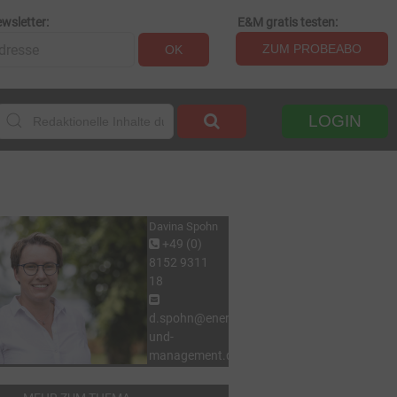
wsletter:
E&M gratis testen:
ZUM PROBEABO
OK
LOGIN
Davina Spohn
+49 (0)
8152 9311
18
d.spohn@energie-
und-
management.de