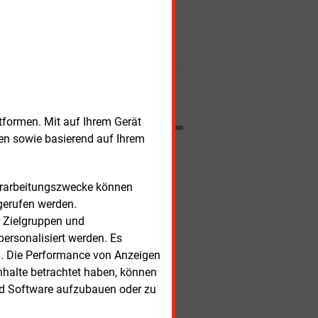
zurückgebaut werden.
Zentrallager für Atomabfall in
KERNKRAFT
Dagegen gibt es global
Würgassen geplant
lediglich 46 Neubauprojekte.
Auf dem Gelände des früheren
Kernkraftwerks Würgassen
soll ein zentrales Lager für
radioaktive Abfälle aus ganz
Deutschland entstehen. Es soll
Nachrichten
450 Mio. Euro kosten.
tformen. Mit auf Ihrem Gerät
sen sowie basierend auf Ihrem
esen?
Verarbeitungszwecke können
gerufen werden.
r Zielgruppen und
r Kunden
ersonalisiert werden. Es
n. Die Performance von Anzeigen
nhalte betrachtet haben, können
nd Software aufzubauen oder zu