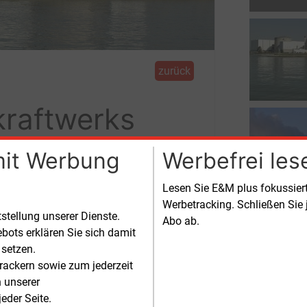
zurück
kraftwerks
tet
mit Werbung
Werbefrei les
Lesen Sie E&M plus fokussie
s in Fessenheim nahe Deutschland sind
Werbetracking. Schließen Sie 
, der zweite folgt im Juni.
tstellung unserer Dienste.
Abo ab.
bots erklären Sie sich damit
 setzen.
rackern sowie zum jederzeit
n unserer
eder Seite.