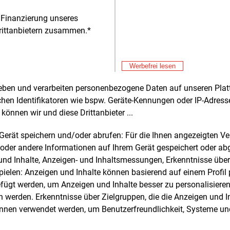
raf
 Finanzierung unseres
rittanbietern zusammen.*
Werbefrei lesen
Alle 
rheben und verarbeiten personenbezogene Daten auf unseren Plat
chen Identifikatoren wie bspw. Geräte-Kennungen oder IP-Adres
können wir und diese Drittanbieter ...
e und weitere Nachrichten l
m Gerät speichern und/oder abrufen: Für die Ihnen angezeigten 
oder andere Informationen auf Ihrem Gerät gespeichert oder ab
n und Inhalte, Anzeigen- und Inhaltsmessungen, Erkenntnisse übe
E&M
sten Sie
kostenlos
Login fü
elen: Anzeigen und Inhalte können basierend auf einem Profil p
d unverbindlich
ügt werden, um Anzeigen und Inhalte besser zu personalisiere
werden. Erkenntnisse über Zielgruppen, die die Anzeigen und I
Zwei Wochen kostenfreier Zugang
önnen verwendet werden, um Benutzerfreundlichkeit, Systeme u
Zugang auf stündlich aktualisierte