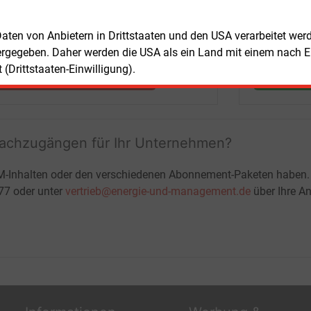
Nachrichten mit Prognose- und
Marktdaten
+ einmal täglich E&M daily
 Daten von Anbietern in Drittstaaten und den USA verarbeitet we
+ zwei Ausgaben der Zeitung E&M
ergegeben. Daher werden die USA als ein Land mit einem nach 
ohne automatische Verlängerung
(Drittstaaten-Einwilligung).
JETZT KOSTENLOS TESTEN
LOGIN
fachzugängen für Ihr Unternehmen?
M-Inhalten oder den verschiedenen Abonnement-Paketen haben.
-77 oder unter
vertrieb@energie-und-management.de
über Ihre An