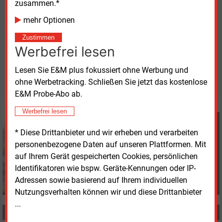
zusammen.*
Bäder- und ÖPNV-Angebot vorbereitet (wir
mehr Optionen
berichteten).
Zustimmen
Werbefrei lesen
Montag, 19.09.2022, 13:18 Uhr
Davina Spohn
Lesen Sie E&M plus fokussiert ohne Werbung und
© 2026 Energie & Management GmbH
ohne Werbetracking. Schließen Sie jetzt das kostenlose
E&M Probe-Abo ab.
Werbefrei lesen
Davina Spohn
+49 (0) 8152 9311 18
* Diese Drittanbieter und wir erheben und verarbeiten
d.spohn@energie-und-
personenbezogene Daten auf unseren Plattformen. Mit
management.de
auf Ihrem Gerät gespeicherten Cookies, persönlichen
Identifikatoren wie bspw. Geräte-Kennungen oder IP-
Adressen sowie basierend auf Ihrem individuellen
Nutzungsverhalten können wir und diese Drittanbieter
...
MEHR ZUM THEMA