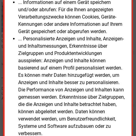
... Informationen auf einem Gerät speichern
Donnerstag, 16.02.2023, 16:02
und/oder abrufen: Für die Ihnen angezeigten
PERSONALIE
Verarbeitungszwecke können Cookies, Geräte-
Stadtwerke Osnabrück finden neuen Chef
Kennungen oder andere Informationen auf Ihrem
Gerät gespeichert oder abgerufen werden.
Der 46-Jährige Daniel Waschow soll die angeschlagenen Stadtwerke
... Personalisierte Anzeigen und Inhalte, Anzeigen-
Osnabrück aus der Krise führen. Ein neuer Finanzvorstand wird weiterhin
und Inhaltsmessungen, Erkenntnisse über
gesucht.
Zielgruppen und Produktentwicklungen
Mittwoch, 9.11.2022, 16:40
ausspielen: Anzeigen und Inhalte können
STADTWERKE
basierend auf einem Profil personalisiert werden.
Stadt und Belegschaft stützen Stadtwerke
Es können mehr Daten hinzugefügt werden, um
Osnabrück
Anzeigen und Inhalte besser zu personalisieren.
Der Kommunalversorger in Osnabrück erhält von der Stadt eine Finanzspritze
Die Performance von Anzeigen und Inhalten kann
über 21,5
Millionen Euro. Und die Belegschaft macht bei der Leistungszulage
gemessen werden. Erkenntnisse über Zielgruppen,
Abstriche.
die die Anzeigen und Inhalte betrachtet haben,
können abgeleitet werden. Daten können
Freitag, 21.10.2022, 15:12
PERSONALIE
verwendet werden, um Benutzerfreundlichkeit,
Neuer Leiter Energie in Osnabrück
Systeme und Software aufzubauen oder zu
verbessern.