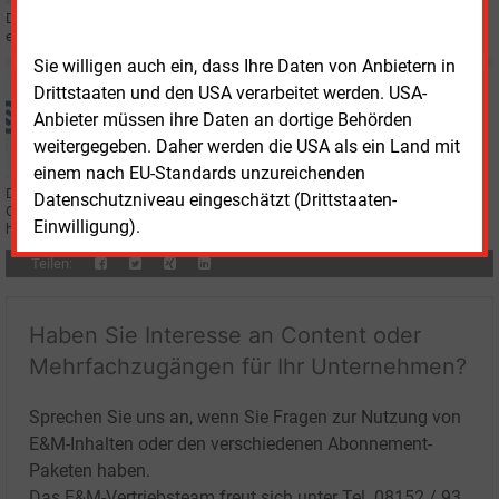
Der Energiebereich der angeschlagenen Stadtwerke Osnabrück bekommt
einen neuen Verantwortlichen. Er wechselt von der Mainova.
Sie willigen auch ein, dass Ihre Daten von Anbietern in
Dienstag, 18.10.2022, 12:44
Drittstaaten und den USA verarbeitet werden. USA-
STADTWERKE
Anbieter müssen ihre Daten an dortige Behörden
Osnabrück weist Pleite-Bericht zurück
weitergegeben. Daher werden die USA als ein Land mit
einem nach EU-Standards unzureichenden
Der
Spiegel
hat über eine drohende Insolvenz der kommunalen Stadtwerke
Datenschutzniveau eingeschätzt (Drittstaaten-
Osnabrück berichtet. Der Versorger hat dazu nun ein Statement
Einwilligung).
herausgegeben.
Teilen:
Haben Sie Interesse an Content oder
Mehrfachzugängen für Ihr Unternehmen?
Sprechen Sie uns an, wenn Sie Fragen zur Nutzung von
E&M-Inhalten oder den verschiedenen Abonnement-
Paketen haben.
Das E&M-Vertriebsteam freut sich unter Tel. 08152 / 93