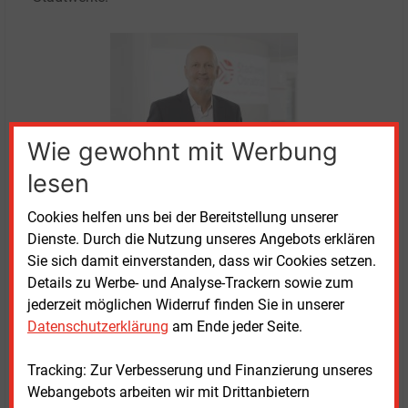
Wie gewohnt mit Werbung
Stephan Rolfes
lesen
Quelle: Stadtwerke Osnabrück
Cookies helfen uns bei der Bereitstellung unserer
Die Stadtwerke Osnabrück haben, wie bereits
Dienste. Durch die Nutzung unseres Angebots erklären
bekannt wurde, im Energiehandel viel Geld verloren.
Sie sich damit einverstanden, dass wir Cookies setzen.
Vor allem Strom habe man in zu geringen Mengen
Details zu Werbe- und Analyse-Trackern sowie zum
eingekauft, wie Grützmacher bei seinem Amtsantritt
jederzeit möglichen Widerruf finden Sie in unserer
mitteilte. Da man diese Fehlentscheidungen erst so
Datenschutzerklärung
am Ende jeder Seite.
spät bemerkt habe, hat er angekündigt, das
Controlling und Risikomanagement neu bewerten zu
Tracking: Zur Verbesserung und Finanzierung unseres
wollen. Im Juli hatten die Stadtwerke Belegschaft
Webangebots arbeiten wir mit Drittanbietern
und Bevölkerung auf Einschnitte im Personal und im