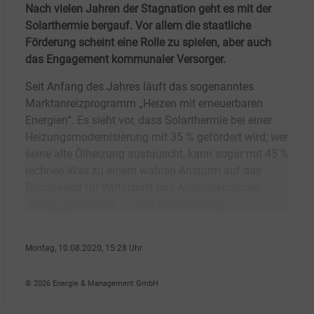
Nach vielen Jahren der Stagnation geht es mit der
Solarthermie bergauf. Vor allem die staatliche
Förderung scheint eine Rolle zu spielen, aber auch
das Engagement kommunaler Versorger.
Seit Anfang des Jahres läuft das sogenanntes
Marktanreizprogramm „Heizen mit erneuerbaren
Energien“. Es sieht vor, dass Solarthermie bei einer
Heizungsmodernisierung mit 35 % gefördert wird; wer
seine alte Ölheizung austauscht, kann sogar mit 45 %
rechnen.Was zu einem wahren Ansturm auf das
Bundesamt für Wirtschaft und Ausfuhrkontrolle
(Bafa) geführt hat: 27.000 Förderanträge w
Montag, 10.08.2020, 15:28 Uhr
G�nter Drewnitzky
© 2026 Energie & Management GmbH