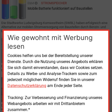
E&M
STROMSPEICHER
Mobile Batterie funktioniert auf Baustellen
Die Stadtwerke Ludwigsburg-Kornwestheim (SWBL) haben erfolgreich eine
Alternative zur mobilen Stromversorgung von Baustellen durch Benzin- und
Dieselgeneratoren getestet.
Wie gewohnt mit Werbung
Donnerstag, 3.12.2020, 15:58
lesen
E&M
PERSONALIE
Stadtwerke Stuttgart mit neuem Technischen
Cookies helfen uns bei der Bereitstellung unserer
Geschäftsführer
Dienste. Durch die Nutzung unseres Angebots erklären
Der Aufsichtsrat der Stadtwerke Stuttgart hat sich einstimmig für Peter
Sie sich damit einverstanden, dass wir Cookies setzen.
Drausnigg als neuen technischen Geschäftsführer ausgesprochen.
Details zu Werbe- und Analyse-Trackern sowie zum
jederzeit möglichen Widerruf finden Sie in unserer
Dienstag, 6.10.2020, 15:16
Datenschutzerklärung
am Ende jeder Seite.
E&M
SOLARTHERMIE
XXL-Solarthermieanlage im Ruhrgebiet
Tracking: Zur Verbesserung und Finanzierung unseres
Webangebots arbeiten wir mit Drittanbietern
Die Emschergenossenschaft trocknet künftig die in ihrem Bottroper
zusammen.*
Klärwerk anfallenden Klärschlämme mit Solar- und Abwärmeenergie.