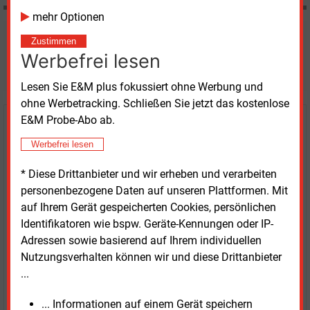
mehr Optionen
Möchten Sie diese und
Zustimmen
Werbefrei lesen
weitere Nachrichten lesen?
Lesen Sie E&M plus fokussiert ohne Werbung und
ohne Werbetracking. Schließen Sie jetzt das kostenlose
E&M Probe-Abo ab.
Kaufen Sie den Artikel
Werbefrei lesen
erhalten Sie sofort diesen redaktionellen Beitrag für
* Diese Drittanbieter und wir erheben und verarbeiten
nur €
2.98
personenbezogene Daten auf unseren Plattformen. Mit
auf Ihrem Gerät gespeicherten Cookies, persönlichen
Identifikatoren wie bspw. Geräte-Kennungen oder IP-
Adressen sowie basierend auf Ihrem individuellen
Nutzungsverhalten können wir und diese Drittanbieter
...
JETZT ARTIKEL KAUFEN
... Informationen auf einem Gerät speichern