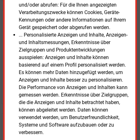
und/oder abrufen: Für die Ihnen angezeigten
Verarbeitungszwecke können Cookies, Geräte-
E&M
Kennungen oder andere Informationen auf Ihrem
Testen Sie
kostenlos und
Gerät gespeichert oder abgerufen werden.
unverbindlich
... Personalisierte Anzeigen und Inhalte, Anzeigen-
und Inhaltsmessungen, Erkenntnisse über
Zwei Wochen kostenfreier Zugang
Zielgruppen und Produktentwicklungen
Zugang auf stündlich aktualisierte Nachrichten mit
ausspielen: Anzeigen und Inhalte können
Prognose- und Marktdaten
basierend auf einem Profil personalisiert werden.
+ einmal täglich E&M daily
Es können mehr Daten hinzugefügt werden, um
+ zwei Ausgaben der Zeitung E&M
Anzeigen und Inhalte besser zu personalisieren.
ohne automatische Verlängerung
Die Performance von Anzeigen und Inhalten kann
JETZT KOSTENLOS TESTEN
gemessen werden. Erkenntnisse über Zielgruppen,
die die Anzeigen und Inhalte betrachtet haben,
können abgeleitet werden. Daten können
verwendet werden, um Benutzerfreundlichkeit,
Login für Kunden
Systeme und Software aufzubauen oder zu
verbessern.