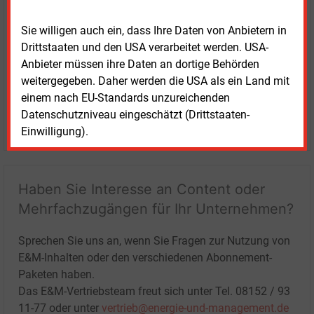
Sie willigen auch ein, dass Ihre Daten von Anbietern in
Drittstaaten und den USA verarbeitet werden. USA-
Anbieter müssen ihre Daten an dortige Behörden
weitergegeben. Daher werden die USA als ein Land mit
einem nach EU-Standards unzureichenden
Datenschutzniveau eingeschätzt (Drittstaaten-
LOGIN
Einwilligung).
Haben Sie Interesse an Content oder
Mehrfachzugängen für Ihr Unternehmen?
Sprechen Sie uns an, wenn Sie Fragen zur Nutzung von
E&M-Inhalten oder den verschiedenen Abonnement-
Paketen haben.
Das E&M-Vertriebsteam freut sich unter Tel. 08152 / 93
11-77 oder unter
vertrieb@energie-und-management.de